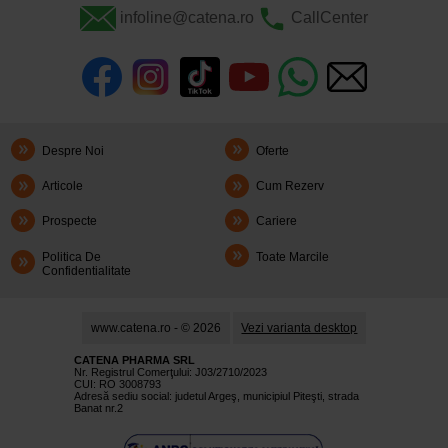
infoline@catena.ro
CallCenter
Despre Noi
Oferte
Articole
Cum Rezerv
Prospecte
Cariere
Politica De
Toate Marcile
Confidentialitate
www.catena.ro - © 2026
Vezi varianta desktop
CATENA PHARMA SRL
Nr. Registrul Comerţului: J03/2710/2023
CUI: RO 3008793
Adresă sediu social: judetul Argeş, municipiul Piteşti, strada
Banat nr.2