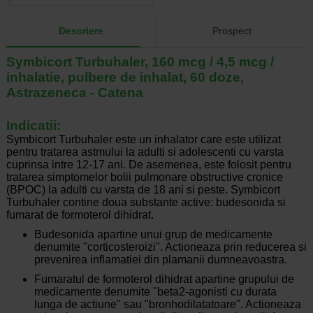
Descriere
Prospect
Symbicort Turbuhaler, 160 mcg / 4,5 mcg /
inhalatie, pulbere de inhalat, 60 doze,
Astrazeneca - Catena
Indicatii:
Symbicort Turbuhaler este un inhalator care este utilizat
pentru tratarea astmului la adulti si adolescenti cu varsta
cuprinsa intre 12-17 ani. De asemenea, este folosit pentru
tratarea simptomelor bolii pulmonare obstructive cronice
(BPOC) la adulti cu varsta de 18 ani si peste. Symbicort
Turbuhaler contine doua substante active: budesonida si
fumarat de formoterol dihidrat.
Budesonida apartine unui grup de medicamente
denumite "corticosteroizi". Actioneaza prin reducerea si
prevenirea inflamatiei din plamanii dumneavoastra.
Fumaratul de formoterol dihidrat apartine grupului de
medicamente denumite "beta2-agonisti cu durata
lunga de actiune" sau "bronhodilatatoare". Actioneaza