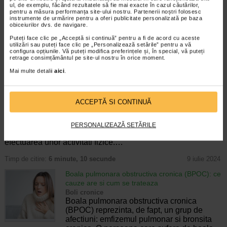
ul, de exemplu, făcând rezultatele să fie mai exacte în cazul căutărilor,
pentru a măsura performanța site-ului nostru. Partenerii noștri folosesc
instrumente de urmărire pentru a oferi publicitate personalizată pe baza
obiceiurilor dvs. de navigare.
Producator:
ASTRA ZENECA
Puteți face clic pe „Acceptă si continuă” pentru a fi de acord cu aceste
*Pentru pret te asteptam in cea mai apropiata farmacie Catena
utilizări sau puteți face clic pe „Personalizează setările” pentru a vă
configura opțiunile. Vă puteți modifica preferințele și, în special, vă puteți
retrage consimțământul pe site-ul nostru în orice moment.
ARTICOLE RECOMANDATE
Mai multe detalii
aici
.
Astm bronsic: cauze, simptome, tratament,
preventie
Boli cronice
ACCEPTĂ SI CONTINUĂ
Astmul bronsic este o boala inflamatorie
care poate afecta caile respiratorii catre
plamani. Astmul bronsic perturba respiratia
PERSONALIZEAZĂ SETĂRILE
si poate ingreuna sau poate face imposibila
efectuarea unor activitati fizice.…
Timp de citire:
6 minute, 10 secunde
9 iulie 2024
Boala pulmonara obstructiva cronica (BPOC): ce
cauze are si cum se trateaza
Boli cronice
Boala pulmonara obstructiva cronica
(BPOC) reprezinta, de fapt, un grup de
afectiuni: emfizemul pulmonar si bronsita