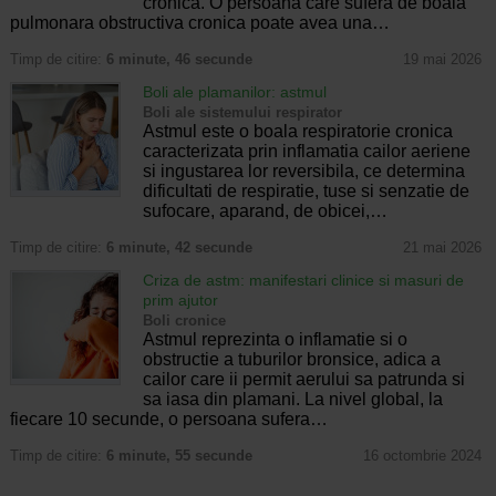
cronica. O persoana care sufera de boala
pulmonara obstructiva cronica poate avea una…
Timp de citire:
6 minute, 46 secunde
19 mai 2026
Boli ale plamanilor: astmul
Boli ale sistemului respirator
Astmul este o boala respiratorie cronica
caracterizata prin inflamatia cailor aeriene
si ingustarea lor reversibila, ce determina
dificultati de respiratie, tuse si senzatie de
sufocare, aparand, de obicei,…
Timp de citire:
6 minute, 42 secunde
21 mai 2026
Criza de astm: manifestari clinice si masuri de
prim ajutor
Boli cronice
Astmul reprezinta o inflamatie si o
obstructie a tuburilor bronsice, adica a
cailor care ii permit aerului sa patrunda si
sa iasa din plamani. La nivel global, la
fiecare 10 secunde, o persoana sufera…
Timp de citire:
6 minute, 55 secunde
16 octombrie 2024