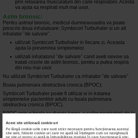
prin relaxarea musculaturii din caile respiratorii. Acesta
va ajuta sa respirati mult mai usor.
Astm bronsic:
Pentru astmul bronsic, medicul dumneavoastra va poate
prescrie doua inhalatoare: Symbicort Turbuhaler si un alt
inhalator "de salvare".
utilizati Symbicort Turbuhaler in fiecare zi. Aceasta
ajuta la prevenirea simptomelor.
utilizati inhalatorul "de salvare" cand aveti nevoie sa
tratati crizele de astm bronsic, pentru a putea respira
din nou mai usor.
Nu utilizati Symbicort Turbuhaler ca inhalator "de salvare".
Boala pulmonara obstructiva cronica (BPOC):
Symbicort Turbuhaler poate fi utilizat si in tratarea
simptomelor pacientilor adulti cu boala pulmonara
obstructiva cronica (BPOC).
BPOC este o boala cu durata lunga, a cailor respiratorii de la
nivelul plamanilor, care adesea este provocata de fumul de
Acest site utilizează cookie-uri
tigara.
Pe lângă cookie-urile care sunt strict necesare pentru funcționarea acestui
site web, folosim cookie-uri care ne ajută să înțelegem cum se navighează
pe site-ul nostru și ajută la îmbunătățirea modului în care funcționează site-