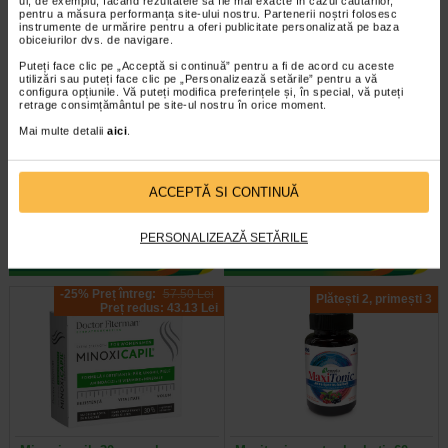
ul, de exemplu, făcând rezultatele să fie mai exacte în cazul căutărilor,
pentru a măsura performanța site-ului nostru. Partenerii noștri folosesc
instrumente de urmărire pentru a oferi publicitate personalizată pe baza
obiceiurilor dvs. de navigare.
Puteți face clic pe „Acceptă si continuă” pentru a fi de acord cu aceste
utilizări sau puteți face clic pe „Personalizează setările” pentru a vă
configura opțiunile. Vă puteți modifica preferințele și, în special, vă puteți
retrage consimțământul pe site-ul nostru în orice moment.
Septosol cu albastru de
Anticarcel, 56 comprimate,
Mai multe detalii
aici
.
metilen, 20 comprimate de…
Zdrovit
Septosol cu albastru de metilen
Magneziul si vitamina B6 contribuie
ACCEPTĂ SI CONTINUĂ
este un supliment alimentar cu
la reducerea oboselii si extenuarii,
albastru de metilen ce contribuie…
la metabolismul energetic normal…
PERSONALIZEAZĂ SETĂRILE
-25% Preț întreg:
57.50 Lei
Plătești 2, primești 3
Preț redus: 43.13 Lei