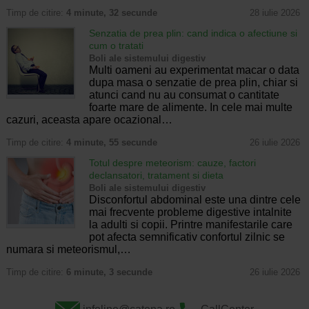
Timp de citire:
4 minute, 32 secunde
28 iulie 2026
Senzatia de prea plin: cand indica o afectiune si
cum o tratati
Boli ale sistemului digestiv
Multi oameni au experimentat macar o data
dupa masa o senzatie de prea plin, chiar si
atunci cand nu au consumat o cantitate
foarte mare de alimente. In cele mai multe
cazuri, aceasta apare ocazional…
Timp de citire:
4 minute, 55 secunde
26 iulie 2026
Totul despre meteorism: cauze, factori
declansatori, tratament si dieta
Boli ale sistemului digestiv
Disconfortul abdominal este una dintre cele
mai frecvente probleme digestive intalnite
la adulti si copii. Printre manifestarile care
pot afecta semnificativ confortul zilnic se
numara si meteorismul,…
Timp de citire:
6 minute, 3 secunde
26 iulie 2026