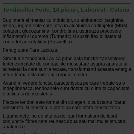
Tendisulfur Forte, 14 plicuri, Laborest - Catena
Supliment alimentar cu indulcitor, cu aminoacizi (arginina,
lizina), ingrediente care intra in alcatuirea cartilajelor (MSM,
colagen, glucozamina, condroitina), usureaza procesele
inflamatorii si durerea (Turmeric) si sustin flexibilitatea si
confortul articulatiilor (Boswellia).
Fara gluten/ Fara Lactoza.
Structurile tendonului au ca principala functie transmiterea
fortei exercitate de contractiile musculare asupra aparatului
scheletal la care sunt anexate, transformand aceasta energie
intr-o forma utila miscarii corpului nostru.
Avand in vedere functia caracteristica pe care trebuie sa o
indeplineasca, tendoanele sunt dotate cu o inalta capacitate
elastica si de rezistenia.
Fiecare tendon este format din colagen, o substanta foarte
rezistenta, si elastina, o proteina care ofera elasticitatea.
Ligamentele, pe de alta pa rte, sunt formatiuni de tesut
conjunctiv fibres care reunesc doua sau mai multe structuri
anatomice.