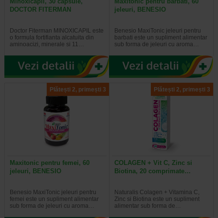
Minoxicapil, 30 capsule,
Maxitonic pentru barbati, 60
DOCTOR FITERMAN
jeleuri, BENESIO
Doctor Fiterman MINOXICAPIL este
Benesio MaxiTonic jeleuri pentru
o formula fortifianta alcatuita din
barbati este un supliment alimentar
aminoacizi, minerale si 11…
sub forma de jeleuri cu aroma…
Plătești 2, primești 3
Plătești 2, primești 3
Maxitonic pentru femei, 60
COLAGEN + Vit C, Zinc si
jeleuri, BENESIO
Biotina, 20 comprimate…
Benesio MaxiTonic jeleuri pentru
Naturalis Colagen + Vitamina C,
femei este un supliment alimentar
Zinc si Biotina este un supliment
sub forma de jeleuri cu aroma…
alimentar sub forma de…