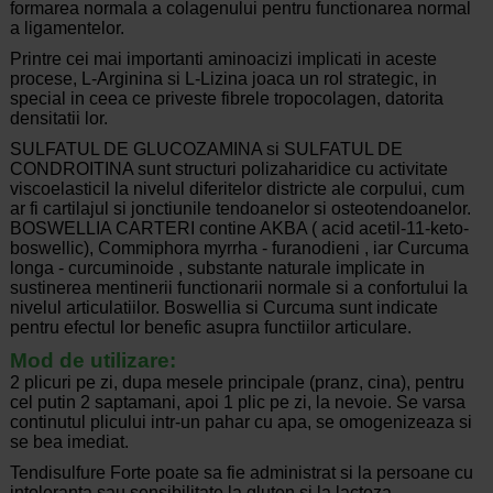
formarea normala a colagenului pentru functionarea normal
a ligamentelor.
Printre cei mai importanti aminoacizi implicati in aceste
procese, L-Arginina si L-Lizina joaca un rol strategic, in
special in ceea ce priveste fibrele tropocolagen, datorita
densitatii lor.
SULFATUL DE GLUCOZAMINA si SULFATUL DE
CONDROITINA sunt structuri polizaharidice cu activitate
viscoelasticil la nivelul diferitelor districte ale corpului, cum
ar fi cartilajul si jonctiunile tendoanelor si osteotendoanelor.
BOSWELLIA CARTERI contine AKBA ( acid acetil-11-keto-
boswellic), Commiphora myrrha - furanodieni , iar Curcuma
longa - curcuminoide , substante naturale implicate in
sustinerea mentinerii functionarii normale si a confortului la
nivelul articulatiilor. Boswellia si Curcuma sunt indicate
pentru efectul lor benefic asupra functiilor articulare.
Mod de utilizare:
2 plicuri pe zi, dupa mesele principale (pranz, cina), pentru
cel putin 2 saptamani, apoi 1 plic pe zi, la nevoie. Se varsa
continutul plicului intr-un pahar cu apa, se omogenizeaza si
se bea imediat.
Tendisulfure Forte poate sa fie administrat si la persoane cu
intoleranta sau sensibilitate la gluten si la lactoza.