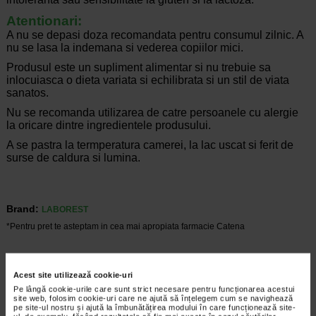
Atentionari:
A nu se depasi doza recomandata pentru consumul zilnic. A
nu se lasa la indemana si vederea copiilor mici.
Produsul este un supliment alimentar si nu trebuie sa
inlocuiasca o dieta variata si echilibrata si un stil de viata
sanatos.
Nu se recomanda utilizarea de catre persoanele cu alergie
la oricare dintre ingredientele produsului.
A se pastra la termperatura camerei, la lac uscat si ferit de
surse de caldura si lumina.
Brand:
LABOREST
*Pentru pret te asteptam in cea mai apropiata farmacie Catena
VEZI PRODUSE DIN ACEEASI CATEGORIE
Acest site utilizează cookie-uri
Pe lângă cookie-urile care sunt strict necesare pentru funcționarea acestui
Plătești 1, primești 2
-20%
site web, folosim cookie-uri care ne ajută să înțelegem cum se navighează
pe site-ul nostru și ajută la îmbunătățirea modului în care funcționează site-