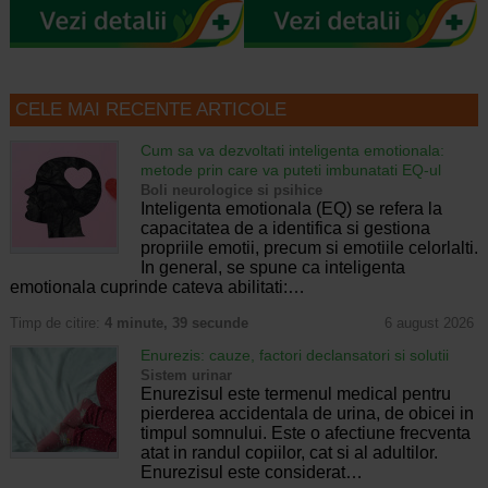
CELE MAI RECENTE ARTICOLE
Cum sa va dezvoltati inteligenta emotionala:
metode prin care va puteti imbunatati EQ-ul
Boli neurologice si psihice
Inteligenta emotionala (EQ) se refera la
capacitatea de a identifica si gestiona
propriile emotii, precum si emotiile celorlalti.
In general, se spune ca inteligenta
emotionala cuprinde cateva abilitati:…
Timp de citire:
4 minute, 39 secunde
6 august 2026
Enurezis: cauze, factori declansatori si solutii
Sistem urinar
Enurezisul este termenul medical pentru
pierderea accidentala de urina, de obicei in
timpul somnului. Este o afectiune frecventa
atat in randul copiilor, cat si al adultilor.
Enurezisul este considerat…