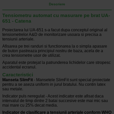
Descriere
Tensiometru automat cu masurare pe brat UA-
651 - Catena
Proiectarea lui UA-651 s-a facut dupa conceptul original al
tensiometrelor A&D de monitorizare usoara si precisa a
tensiunii arteriale.
Afisarea pe trei randuri si functionarea la o simpla apasare
de buton pastreaza principiul nostru de baza, acela de a
crea tensiometre usor de utilizat.
Aparatul este protejat la patrunderea lichidelor care stropesc
accidental ecranul.
Caracteristici
Manseta SlimFit
- Mansetele SlimFit sunt special proiectate
pentru a se aseza uniform in jurul bratului. Nu contin latex
sau metale.
Indicator puls neregulat - Acest indicator este afisat daca
intervalul de timp dintre 2 batai succesive este mai mic sau
mai mare cu 25% decat media.
Indicator de clasificare a tensiunii arteriale conform WHO