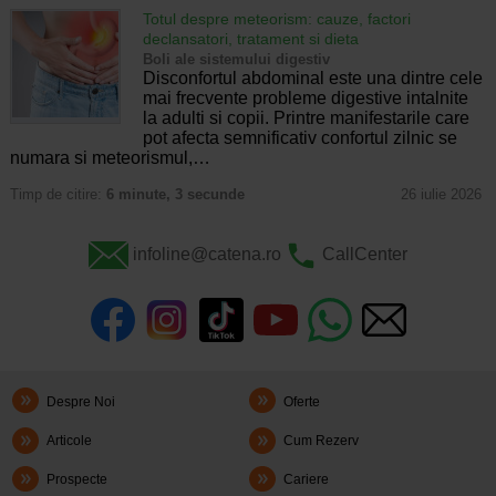
Totul despre meteorism: cauze, factori
declansatori, tratament si dieta
Boli ale sistemului digestiv
Disconfortul abdominal este una dintre cele
mai frecvente probleme digestive intalnite
la adulti si copii. Printre manifestarile care
pot afecta semnificativ confortul zilnic se
numara si meteorismul,…
Timp de citire:
6 minute, 3 secunde
26 iulie 2026
infoline@catena.ro
CallCenter
Despre Noi
Oferte
Articole
Cum Rezerv
Prospecte
Cariere