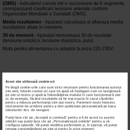
(OMS)
- Indicatorul consta intr-o succesiune de 6 segmente,
corespunzand clasificarii tensiunii arteriale conform
Organizatiei Mondiale a Sanatatii (OMS).
Media rezultatelor
- Aparatul calculeaza si afiseaza media
rezultatelor aflate in memorie.
30 de memorii
- Aparatul memoreaza 30 de rezultate
(tensiune sistolica, tensiune diastolica, puls).
Mufa pentru alimentarea cu adaptor la priza 220-230V.
Producator:
A&D MEDICAL TOKYO JAPAN
Acest site utilizează cookie-uri
*Pentru pret te asteptam in cea mai apropiata farmacie Catena
Pe lângă cookie-urile care sunt strict necesare pentru funcționarea acestui
site web, folosim cookie-uri care ne ajută să înțelegem cum se navighează
CELE MAI RECENTE ARTICOLE
pe site-ul nostru și ajută la îmbunătățirea modului în care funcționează site-
ul, de exemplu, făcând rezultatele să fie mai exacte în cazul căutărilor,
pentru a măsura performanța site-ului nostru. Partenerii noștri folosesc
Cum sa va dezvoltati inteligenta emotionala:
instrumente de urmărire pentru a oferi publicitate personalizată pe baza
obiceiurilor dvs. de navigare.
metode prin care va puteti imbunatati EQ-ul
Boli neurologice si psihice
Puteți face clic pe „Acceptă si continuă” pentru a fi de acord cu aceste
utilizări sau puteți face clic pe „Personalizează setările” pentru a vă
Inteligenta emotionala (EQ) se refera la
configura opțiunile. Vă puteți modifica preferințele și, în special, vă puteți
capacitatea de a identifica si gestiona
retrage consimțământul pe site-ul nostru în orice moment.