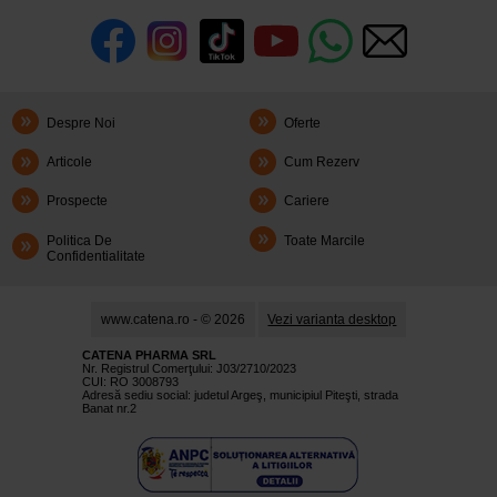
Despre Noi
Oferte
Articole
Cum Rezerv
Prospecte
Cariere
Politica De
Toate Marcile
Confidentialitate
www.catena.ro - © 2026
Vezi varianta desktop
CATENA PHARMA SRL
Nr. Registrul Comerţului: J03/2710/2023
CUI: RO 3008793
Adresă sediu social: judetul Argeş, municipiul Piteşti, strada
Banat nr.2