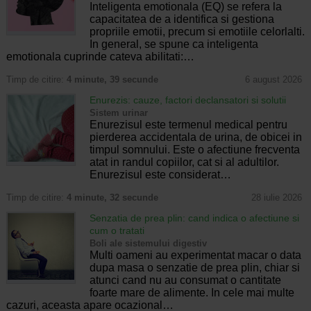
Inteligenta emotionala (EQ) se refera la
capacitatea de a identifica si gestiona
propriile emotii, precum si emotiile celorlalti.
In general, se spune ca inteligenta
emotionala cuprinde cateva abilitati:…
Timp de citire:
4 minute, 39 secunde
6 august 2026
Enurezis: cauze, factori declansatori si solutii
Sistem urinar
Enurezisul este termenul medical pentru
pierderea accidentala de urina, de obicei in
timpul somnului. Este o afectiune frecventa
atat in randul copiilor, cat si al adultilor.
Enurezisul este considerat…
Timp de citire:
4 minute, 32 secunde
28 iulie 2026
Senzatia de prea plin: cand indica o afectiune si
cum o tratati
Boli ale sistemului digestiv
Multi oameni au experimentat macar o data
dupa masa o senzatie de prea plin, chiar si
atunci cand nu au consumat o cantitate
foarte mare de alimente. In cele mai multe
cazuri, aceasta apare ocazional…