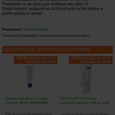
Plasturele nu se aplica pe umflaturi sau pliuri !!!
Dupa folosire, asigurati-va ca plicul este inchis pentru a
pastra plasturii ramasi.
Producator:
NATURPHARMA
*Pentru pret te asteptam in cea mai apropiata farmacie Catena
VEZI PRODUSE DIN ACEEASI CATEGORIE
-35% Preț întreg:
63.60 Lei
-15% Preț întreg:
95.70 Lei
Preț redus: 41.34 Lei
Preț redus: 81.35 Lei
Crema reparatoare Cicabio
CICAPLAST B5 Balsam
Creme+, 40 ml, BIODERMA
reparator calmant, 100 ml, LRP
Este un produs de ingrijire a pielii
La Roche Posay Cicaplast Balsam