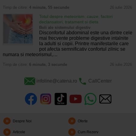
Timp de citire:
4 minute, 55 secunde
26 iulie 2026
Totul despre meteorism: cauze, factori
declansatori, tratament si dieta
Boli ale sistemului digestiv
Disconfortul abdominal este una dintre cele
mai frecvente probleme digestive intalnite
la adulti si copii. Printre manifestarile care
pot afecta semnificativ confortul zilnic se
numara si meteorismul,…
Timp de citire:
6 minute, 3 secunde
26 iulie 2026
infoline@catena.ro
CallCenter
Despre Noi
Oferte
Articole
Cum Rezerv