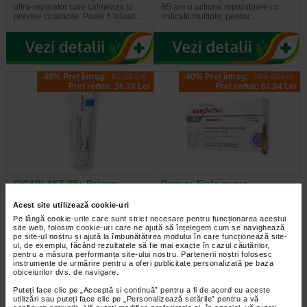
ultra-reparator care calmeaza si
B5 are o actiune reparatoare cu
previne cicatricile. Poate fi folosit…
indicatii multiple, pentru…
-40% Preț întreg:
61.30 Lei
-40% Preț întreg:
103,40 Lei
Preț redus: 36.78 Lei
Preț redus: 62.04 Lei
CICAPLAST B5+ Balsam
Derma+ Fiole cu ser
reparator calmant, 40 ml, La…
concentrat antirid, 10 x 2 ml…
Acest site utilizează cookie-uri
Pe lângă cookie-urile care sunt strict necesare pentru funcționarea acestui
La Roche Posay Cicaplast Balsam
Gerovital H3 Derma+ Fiole cu ser
site web, folosim cookie-uri care ne ajută să înțelegem cum se navighează
B este o crema cu actiune
Concentrat Antirid 6% Hyaluron
pe site-ul nostru și ajută la îmbunătățirea modului în care funcționează site-
reparatoare cu indicatii multiple…
Filler reprezinta o solutie antirid…
ul, de exemplu, făcând rezultatele să fie mai exacte în cazul căutărilor,
pentru a măsura performanța site-ului nostru. Partenerii noștri folosesc
instrumente de urmărire pentru a oferi publicitate personalizată pe baza
obiceiurilor dvs. de navigare.
Puteți face clic pe „Acceptă si continuă” pentru a fi de acord cu aceste
utilizări sau puteți face clic pe „Personalizează setările” pentru a vă