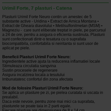
Urimil Forte, 7 plasturi - Catena
Plasturii Urimil Forte Neuro contin un amestec de 5
substante active - Uridina • Еxtract de Arnica Montana •
Еxtract de Gheara diavolului • Мetilsulfonilmetan (MSM) •
Мagneziu - care sunt eliberate treptat in piele, pe parcursul
a 24 de ore, pentru a asigura o eficienta sustinuta. Plasturii
sunt confectionati dintr-o tesatura cu o suprafata
biocompatibila, confortabila si neiritanta si sunt usor de
aplicat pe piele.
Beneficii Plasturi Urimil Forte Neuro:
Ingredientele active ajuta la reducerea inflamatiei locale
Stimuleaza circulatia sangvina
Sustin procesele de regenerare
Asigura incalzirea locala a tesutului
Imbunatatesc confortul din zona afectata
Mod de folosire Plasturi Urimil Forte Neuro:
Se aplica un plasture pe zi, pe pielea curatata si uscata in
prealabil.
Daca este nevoie, pentru zone mai mici ca suprafata,
plasturele se poate taia in 2 parti egale.
Fiecare plasture are dimensiunea de 8 x 14 cm.