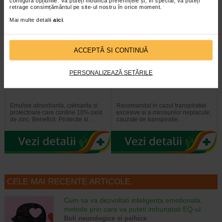
Al 2-lea la jumătate de preț
Al 2-lea la jumătate de preț
configura opțiunile. Vă puteți modifica preferințele și, în special, vă puteți
retrage consimțământul pe site-ul nostru în orice moment.
Mai multe detalii
aici
.
ACCEPTĂ SI CONTINUĂ
PERSONALIZEAZĂ SETĂRILE
Crema eritem fesier Pasta
Spray pudra protector, 150 ml,
all’Acqua, 100 ml, VITAMIN…
VITAMIN DERMINA
Emulsie absorbanta, calmanta si
Recomandat in cazul transpiratiei
protectoare care contine 10% oxid
excesive si a mirosurilor neplacute,
de zinc. Beneficii: Protectie si…
cauzate de transpiratie…
CELE MAI RECENTE ARTICOLE
Cum sa va dezvoltati inteligenta emotionala:
metode prin care va puteti imbunatati EQ-ul
Boli neurologice si psihice