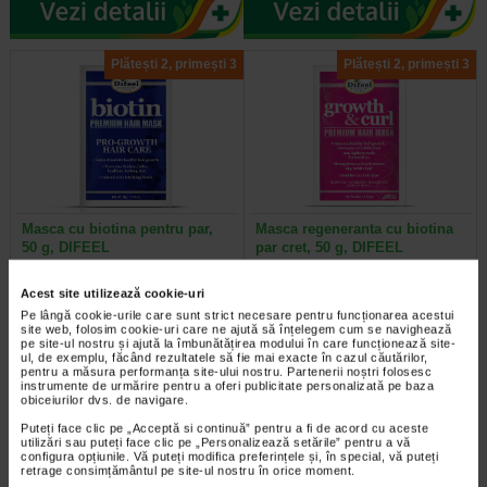
Plătești 2, primești 3
Plătești 2, primești 3
Masca cu biotina pentru par,
Masca regeneranta cu biotina
50 g, DIFEEL
par cret, 50 g, DIFEEL
Acest site utilizează cookie-uri
Produsele Difeel Pro-Growth sunt
Beneficii: Defineste perfect firele de
formule fortificate infuzate cu
par si faciliteaza coafarea; Masca
Pe lângă cookie-urile care sunt strict necesare pentru funcționarea acestui
biotina si promoveaza cresterea…
hraneste profund; Uleiul de…
site web, folosim cookie-uri care ne ajută să înțelegem cum se navighează
pe site-ul nostru și ajută la îmbunătățirea modului în care funcționează site-
ul, de exemplu, făcând rezultatele să fie mai exacte în cazul căutărilor,
pentru a măsura performanța site-ului nostru. Partenerii noștri folosesc
instrumente de urmărire pentru a oferi publicitate personalizată pe baza
obiceiurilor dvs. de navigare.
-40% Preț întreg:
60,10 Lei
-40% Preț întreg:
130,60 Lei
Puteți face clic pe „Acceptă si continuă” pentru a fi de acord cu aceste
Preț redus: 36.06 Lei
Preț redus: 78,36 Lei
utilizări sau puteți face clic pe „Personalizează setările” pentru a vă
configura opțiunile. Vă puteți modifica preferințele și, în special, vă puteți
retrage consimțământul pe site-ul nostru în orice moment.