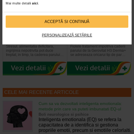
Mai multe detalii
aici
.
ACCEPTĂ SI CONTINUĂ
GH3 Derma + Sampon
Tratament anticadere GH3
anticadere, 200 ml…
Derma+, 12 fiole, GEROVITAL
PERSONALIZEAZĂ SETĂRILE
Stresul, alimentatia deficitara,
Fiolele tratament impotriva caderii
ingrijirea nepotrivita pot duce
parului de la Gerovital H3 Derma+
treptat, in timp, la caderea parului…
se adreseaza oricarui tip de par…
CELE MAI RECENTE ARTICOLE
Cum sa va dezvoltati inteligenta emotionala:
metode prin care va puteti imbunatati EQ-ul
Boli neurologice si psihice
Inteligenta emotionala (EQ) se refera la
capacitatea de a identifica si gestiona
propriile emotii, precum si emotiile celorlalti.