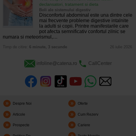
declansatori, tratament si dieta
Boli ale sistemului digestiv
Disconfortul abdominal este una dintre cele
mai frecvente probleme digestive intalnite
la adulti si copii. Printre manifestarile care
pot afecta semnificativ confortul zilnic se
numara si meteorismul,…
Timp de citire:
6 minute, 3 secunde
26 iulie 2026
infoline@catena.ro
CallCenter
Despre Noi
Oferte
Articole
Cum Rezerv
Prospecte
Cariere
Politica De
Toate Marcile