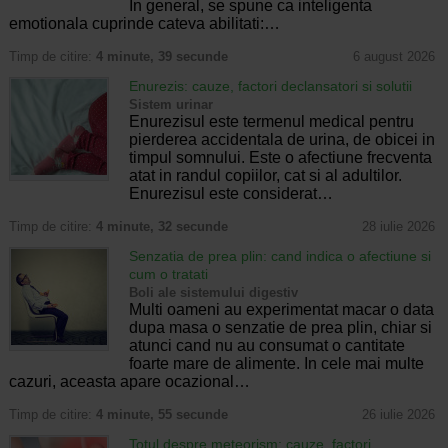
In general, se spune ca inteligenta
emotionala cuprinde cateva abilitati:…
Timp de citire:
4 minute, 39 secunde
6 august 2026
Enurezis: cauze, factori declansatori si solutii
Sistem urinar
Enurezisul este termenul medical pentru
pierderea accidentala de urina, de obicei in
timpul somnului. Este o afectiune frecventa
atat in randul copiilor, cat si al adultilor.
Enurezisul este considerat…
Timp de citire:
4 minute, 32 secunde
28 iulie 2026
Senzatia de prea plin: cand indica o afectiune si
cum o tratati
Boli ale sistemului digestiv
Multi oameni au experimentat macar o data
dupa masa o senzatie de prea plin, chiar si
atunci cand nu au consumat o cantitate
foarte mare de alimente. In cele mai multe
cazuri, aceasta apare ocazional…
Timp de citire:
4 minute, 55 secunde
26 iulie 2026
Totul despre meteorism: cauze, factori