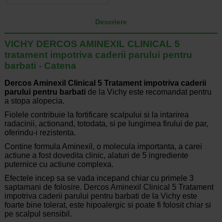
Descriere
VICHY DERCOS AMINEXIL CLINICAL 5
tratament impotriva caderii parului pentru
barbati - Catena
Dercos Aminexil Clinical 5 Tratament impotriva caderii
parului pentru barbati
de la Vichy este recomandat pentru
a stopa alopecia.
Fiolele contribuie la fortificare scalpului si la intarirea
radacinii, actionand, totodata, si pe lungimea firului de par,
oferindu-i rezistenta.
Contine formula Aminexil, o molecula importanta, a carei
actiune a fost dovedita clinic, alaturi de 5 ingrediente
puternice cu actiune complexa.
Efectele incep sa se vada incepand chiar cu primele 3
saptamani de folosire. Dercos Aminexil Clinical 5 Tratament
impotriva caderii parului pentru barbati de la Vichy este
foarte bine tolerat, este hipoalergic si poate fi folosit chiar si
pe scalpul sensibil.