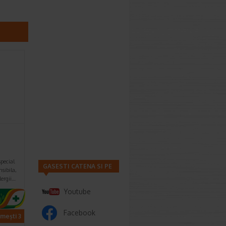
pecial
GASESTI CATENA SI PE
sibila,
lergii…
Youtube
Facebook
imești 3