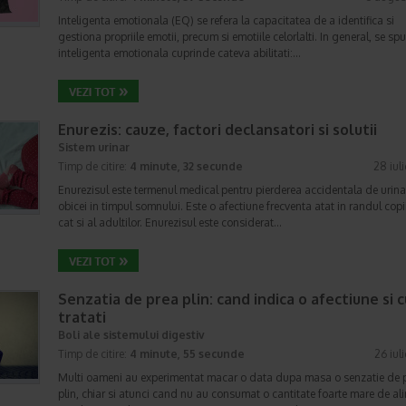
Inteligenta emotionala (EQ) se refera la capacitatea de a identifica si
gestiona propriile emotii, precum si emotiile celorlalti. In general, se sp
inteligenta emotionala cuprinde cateva abilitati:…
Enurezis: cauze, factori declansatori si solutii
Sistem urinar
Timp de citire:
4 minute, 32 secunde
28 iul
Enurezisul este termenul medical pentru pierderea accidentala de urina
obicei in timpul somnului. Este o afectiune frecventa atat in randul copii
cat si al adultilor. Enurezisul este considerat…
Senzatia de prea plin: cand indica o afectiune si 
tratati
Boli ale sistemului digestiv
Timp de citire:
4 minute, 55 secunde
26 iul
Multi oameni au experimentat macar o data dupa masa o senzatie de 
plin, chiar si atunci cand nu au consumat o cantitate foarte mare de al