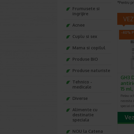
*Pentru pr
Frumusete si
ingrijire
VEZ
Acnee
-40% P
Cuplu si sex
Mama si copilul
Produse BIO
Produse naturiste
GH3 
Tehnico -
antiri
medicale
15 ml
Pielea och
Diverse
necesita 
special c
Alimente cu
destinatie
speciala
NOU la Catena