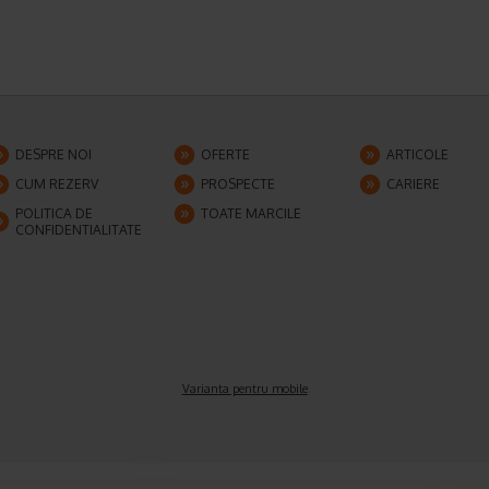
DESPRE NOI
OFERTE
ARTICOLE
CUM REZERV
PROSPECTE
CARIERE
POLITICA DE
TOATE MARCILE
CONFIDENTIALITATE
Varianta pentru mobile