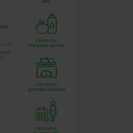
IMC
ori,
Calculator
ie 2026
hidratare optima
gestive
tiv
Calculator
greutate bebelusi
Calculator