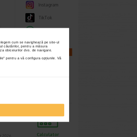
Instagram
TikTok
Whatsapp
nțelegem cum se navighează pe site-ul
 10
ul căutărilor, pentru a măsura
za obiceiurilor dvs. de navigare.
CALCULATOARE
utie
ile” pentru a vă configura opțiunile. Vă
anta,
Calculator
sarcina
etode
Calculator
t 2026