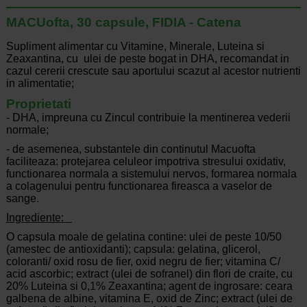
MACUofta, 30 capsule, FIDIA - Catena
Supliment alimentar cu Vitamine, Minerale, Luteina si
Zeaxantina, cu ulei de peste bogat in DHA, recomandat in
cazul cererii crescute sau aportului scazut al acestor nutrienti
in alimentatie;
Proprietati
- DHA, impreuna cu Zincul contribuie la mentinerea vederii
normale;
- de asemenea, substantele din continutul Macuofta
faciliteaza: protejarea celuleor impotriva stresului oxidativ,
functionarea normala a sistemului nervos, formarea normala
a colagenului pentru functionarea fireasca a vaselor de
sange.
Ingrediente:
O capsula moale de gelatina contine: ulei de peste 10/50
(amestec de antioxidanti); capsula: gelatina, glicerol,
coloranti/ oxid rosu de fier, oxid negru de fier; vitamina C/
acid ascorbic; extract (ulei de sofranel) din flori de craite, cu
20% Luteina si 0,1% Zeaxantina; agent de ingrosare: ceara
galbena de albine, vitamina E, oxid de Zinc; extract (ulei de