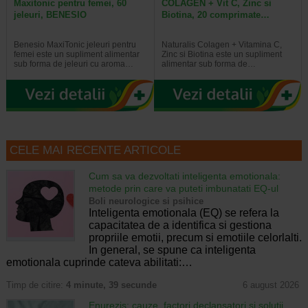
Maxitonic pentru femei, 60
COLAGEN + Vit C, Zinc si
jeleuri, BENESIO
Biotina, 20 comprimate…
Benesio MaxiTonic jeleuri pentru
Naturalis Colagen + Vitamina C,
femei este un supliment alimentar
Zinc si Biotina este un supliment
sub forma de jeleuri cu aroma…
alimentar sub forma de…
CELE MAI RECENTE ARTICOLE
Cum sa va dezvoltati inteligenta emotionala:
metode prin care va puteti imbunatati EQ-ul
Boli neurologice si psihice
Inteligenta emotionala (EQ) se refera la
capacitatea de a identifica si gestiona
propriile emotii, precum si emotiile celorlalti.
In general, se spune ca inteligenta
emotionala cuprinde cateva abilitati:…
Timp de citire:
4 minute, 39 secunde
6 august 2026
Enurezis: cauze, factori declansatori si solutii