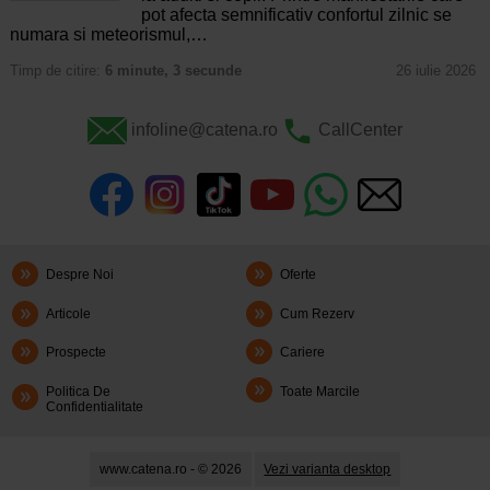
pot afecta semnificativ confortul zilnic se
numara si meteorismul,…
Timp de citire:
6 minute, 3 secunde
26 iulie 2026
infoline@catena.ro
CallCenter
Despre Noi
Oferte
Articole
Cum Rezerv
Prospecte
Cariere
Politica De
Toate Marcile
Confidentialitate
www.catena.ro - © 2026
Vezi varianta desktop