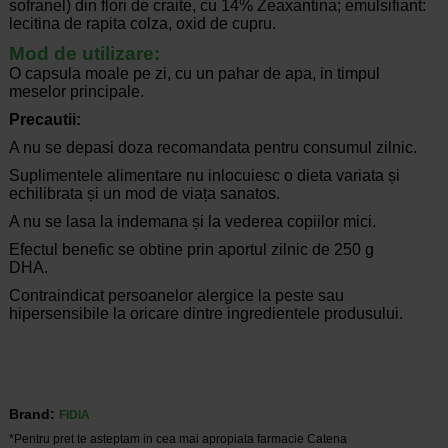
sofranel) din flori de craite, cu 14% Zeaxantina; emulsifiant:
lecitina de rapita colza, oxid de cupru.
Mod de utilizare:
O capsula moale pe zi, cu un pahar de apa, in timpul
meselor principale.
Precautii:
A nu se depasi doza recomandata pentru consumul zilnic.
Suplimentele alimentare nu inlocuiesc o dieta variata și
echilibrata și un mod de viața sanatos.
A nu se lasa la indemana și la vederea copiilor mici.
Efectul benefic se obtine prin aportul zilnic de 250 g
DHA.
Contraindicat persoanelor alergice la peste sau
hipersensibile la oricare dintre ingredientele produsului.
Brand:
FIDIA
*Pentru pret te asteptam in cea mai apropiata farmacie Catena