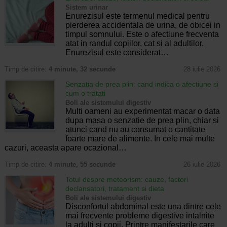
Sistem urinar
Enurezisul este termenul medical pentru
pierderea accidentala de urina, de obicei in
timpul somnului. Este o afectiune frecventa
atat in randul copiilor, cat si al adultilor.
Enurezisul este considerat…
Timp de citire:
4 minute, 32 secunde
28 iulie 2026
Senzatia de prea plin: cand indica o afectiune si
cum o tratati
Boli ale sistemului digestiv
Multi oameni au experimentat macar o data
dupa masa o senzatie de prea plin, chiar si
atunci cand nu au consumat o cantitate
foarte mare de alimente. In cele mai multe
cazuri, aceasta apare ocazional…
Timp de citire:
4 minute, 55 secunde
26 iulie 2026
Totul despre meteorism: cauze, factori
declansatori, tratament si dieta
Boli ale sistemului digestiv
Disconfortul abdominal este una dintre cele
mai frecvente probleme digestive intalnite
la adulti si copii. Printre manifestarile care