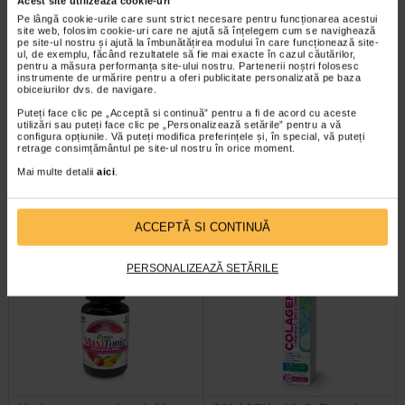
Acest site utilizează cookie-uri
Pe lângă cookie-urile care sunt strict necesare pentru funcționarea acestui
site web, folosim cookie-uri care ne ajută să înțelegem cum se navighează
pe site-ul nostru și ajută la îmbunătățirea modului în care funcționează site-
ul, de exemplu, făcând rezultatele să fie mai exacte în cazul căutărilor,
pentru a măsura performanța site-ului nostru. Partenerii noștri folosesc
instrumente de urmărire pentru a oferi publicitate personalizată pe baza
obiceiurilor dvs. de navigare.
Minoxicapil, 30 capsule,
Maxitonic pentru barbati, 60
Puteți face clic pe „Acceptă si continuă” pentru a fi de acord cu aceste
DOCTOR FITERMAN
jeleuri, BENESIO
utilizări sau puteți face clic pe „Personalizează setările” pentru a vă
configura opțiunile. Vă puteți modifica preferințele și, în special, vă puteți
retrage consimțământul pe site-ul nostru în orice moment.
Doctor Fiterman MINOXICAPIL este
Benesio MaxiTonic jeleuri pentru
Mai multe detalii
aici
.
o formula fortifianta alcatuita din
barbati este un supliment alimentar
aminoacizi, minerale si 11…
sub forma de jeleuri cu aroma…
ACCEPTĂ SI CONTINUĂ
PERSONALIZEAZĂ SETĂRILE
Plătești 2, primești 3
Plătești 2, primești 3