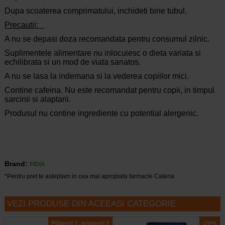
Dupa scoaterea comprimatului, inchideti bine tubul.
Precautii:
A nu se depasi doza recomandata pentru consumul zilnic.
Suplimentele alimentare nu inlocuiesc o dieta variata si
echilibrata si un mod de viata sanatos.
A nu se lasa la indemana si la vederea copiilor mici.
Contine cafeina. Nu este recomandat pentru copii, in timpul
sarcinii si alaptarii.
Produsul nu contine ingrediente cu potential alergenic.
Brand:
FIDIA
*Pentru pret te asteptam in cea mai apropiata farmacie Catena
VEZI PRODUSE DIN ACEEASI CATEGORIE
Plătești 1, primești 2
-20%