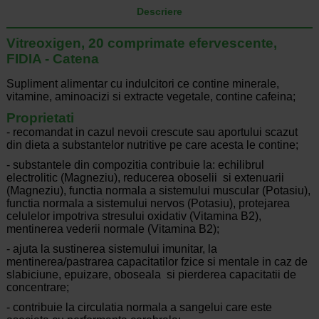
Descriere
Vitreoxigen, 20 comprimate efervescente,
FIDIA - Catena
Supliment alimentar cu indulcitori ce contine minerale,
vitamine, aminoacizi si extracte vegetale, contine cafeina;
Proprietati
- recomandat in cazul nevoii crescute sau aportului scazut
din dieta a substantelor nutritive pe care acesta le contine;
- substantele din compozitia contribuie la: echilibrul
electrolitic (Magneziu), reducerea oboselii si extenuarii
(Magneziu), functia normala a sistemului muscular (Potasiu),
functia normala a sistemului nervos (Potasiu), protejarea
celulelor impotriva stresului oxidativ (Vitamina B2),
mentinerea vederii normale (Vitamina B2);
- ajuta la sustinerea sistemului imunitar, la
mentinerea/pastrarea capacitatilor fzice si mentale in caz de
slabiciune, epuizare, oboseala si pierderea capacitatii de
concentrare;
- contribuie la circulatia normala a sangelui care este