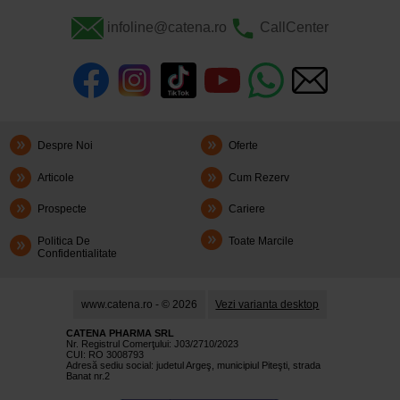
infoline@catena.ro
CallCenter
Despre Noi
Oferte
Articole
Cum Rezerv
Prospecte
Cariere
Politica De
Toate Marcile
Confidentialitate
www.catena.ro - © 2026
Vezi varianta desktop
CATENA PHARMA SRL
Nr. Registrul Comerţului: J03/2710/2023
CUI: RO 3008793
Adresă sediu social: judetul Argeş, municipiul Piteşti, strada
Banat nr.2