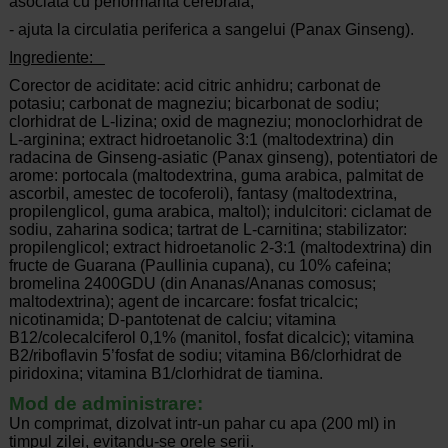
asociata cu performanta cerebrala;
- ajuta la circulatia periferica a sangelui (Panax Ginseng).
Ingrediente:
Corector de aciditate: acid citric anhidru; carbonat de
potasiu; carbonat de magneziu; bicarbonat de sodiu;
clorhidrat de L-lizina; oxid de magneziu; monoclorhidrat de
L-arginina; extract hidroetanolic 3:1 (maltodextrina) din
radacina de Ginseng-asiatic (Panax ginseng), potentiatori de
arome: portocala (maltodextrina, guma arabica, palmitat de
ascorbil, amestec de tocoferoli), fantasy (maltodextrina,
propilenglicol, guma arabica, maltol); indulcitori: ciclamat de
sodiu, zaharina sodica; tartrat de L-carnitina; stabilizator:
propilenglicol; extract hidroetanolic 2-3:1 (maltodextrina) din
fructe de Guarana (Paullinia cupana), cu 10% cafeina;
bromelina 2400GDU (din Ananas/Ananas comosus;
maltodextrina); agent de incarcare: fosfat tricalcic;
nicotinamida; D-pantotenat de calciu; vitamina
B12/colecalciferol 0,1% (manitol, fosfat dicalcic); vitamina
B2/riboflavin 5’fosfat de sodiu; vitamina B6/clorhidrat de
piridoxina; vitamina B1/clorhidrat de tiamina.
Mod de administrare:
Un comprimat, dizolvat intr-un pahar cu apa (200 ml) in
timpul zilei, evitandu-se orele serii.