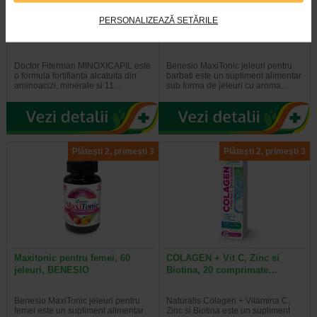
PERSONALIZEAZĂ SETĂRILE
Minoxicapil, 30 capsule,
Maxitonic pentru barbati, 60
DOCTOR FITERMAN
jeleuri, BENESIO
Doctor Fiterman MINOXICAPIL este
Benesio MaxiTonic jeleuri pentru
o formula fortifianta alcatuita din
barbati este un supliment alimentar
aminoacizi, minerale si 11…
sub forma de jeleuri cu aroma…
Plătești 2, primești 3
Plătești 2, primești 3
Maxitonic pentru femei, 60
COLAGEN + Vit C, Zinc si
jeleuri, BENESIO
Biotina, 20 comprimate…
Benesio MaxiTonic jeleuri pentru
Naturalis Colagen + Vitamina C,
femei este un supliment alimentar
Zinc si Biotina este un supliment