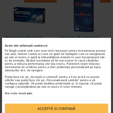
Septosol cu albastru de
Anticarcel, 56 comprimate,
metilen, 20 comprimate de…
Zdrovit
Acest site utilizează cookie-uri
Pe lângă cookie-urile care sunt strict necesare pentru funcționarea acestui
Septosol cu albastru de metilen
Magneziul si vitamina B6 contribuie
site web, folosim cookie-uri care ne ajută să înțelegem cum se navighează
este un supliment alimentar cu
la reducerea oboselii si extenuarii,
pe site-ul nostru și ajută la îmbunătățirea modului în care funcționează site-
albastru de metilen ce contribuie…
la metabolismul energetic normal…
ul, de exemplu, făcând rezultatele să fie mai exacte în cazul căutărilor,
pentru a măsura performanța site-ului nostru. Partenerii noștri folosesc
instrumente de urmărire pentru a oferi publicitate personalizată pe baza
obiceiurilor dvs. de navigare.
Puteți face clic pe „Acceptă si continuă” pentru a fi de acord cu aceste
utilizări sau puteți face clic pe „Personalizează setările” pentru a vă
-25% Preț întreg:
57.50 Lei
Plătești 2, primești 3
configura opțiunile. Vă puteți modifica preferințele și, în special, vă puteți
Preț redus: 43.13 Lei
retrage consimțământul pe site-ul nostru în orice moment.
Mai multe detalii
aici
.
ACCEPTĂ SI CONTINUĂ