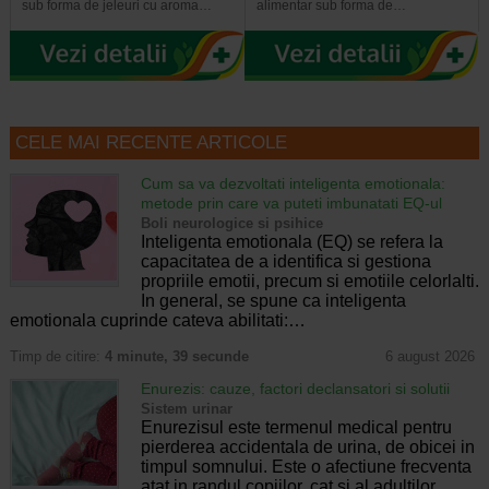
sub forma de jeleuri cu aroma…
alimentar sub forma de…
CELE MAI RECENTE ARTICOLE
Cum sa va dezvoltati inteligenta emotionala:
metode prin care va puteti imbunatati EQ-ul
Boli neurologice si psihice
Inteligenta emotionala (EQ) se refera la
capacitatea de a identifica si gestiona
propriile emotii, precum si emotiile celorlalti.
In general, se spune ca inteligenta
emotionala cuprinde cateva abilitati:…
Timp de citire:
4 minute, 39 secunde
6 august 2026
Enurezis: cauze, factori declansatori si solutii
Sistem urinar
Enurezisul este termenul medical pentru
pierderea accidentala de urina, de obicei in
timpul somnului. Este o afectiune frecventa
atat in randul copiilor, cat si al adultilor.