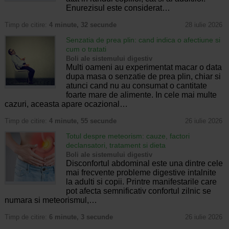
Enurezisul este considerat…
Timp de citire:
4 minute, 32 secunde
28 iulie 2026
Senzatia de prea plin: cand indica o afectiune si
cum o tratati
Boli ale sistemului digestiv
Multi oameni au experimentat macar o data
dupa masa o senzatie de prea plin, chiar si
atunci cand nu au consumat o cantitate
foarte mare de alimente. In cele mai multe
cazuri, aceasta apare ocazional…
Timp de citire:
4 minute, 55 secunde
26 iulie 2026
Totul despre meteorism: cauze, factori
declansatori, tratament si dieta
Boli ale sistemului digestiv
Disconfortul abdominal este una dintre cele
mai frecvente probleme digestive intalnite
la adulti si copii. Printre manifestarile care
pot afecta semnificativ confortul zilnic se
numara si meteorismul,…
Timp de citire:
6 minute, 3 secunde
26 iulie 2026