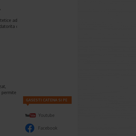
,
etice adecvate, datorita inulinei;
atorita carbunelui activ.
zat,
a permite
GASESTI CATENA SI PE
Youtube
Facebook