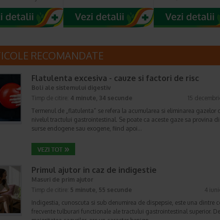
TICOLE RECOMANDATE
Flatulenta excesiva - cauze si factori de risc
Boli ale sistemului digestiv
Timp de citire:
4 minute, 34 secunde
15 decembri
Termenul de „flatulenta” se refera la acumularea si eliminarea gazelor 
nivelul tractului gastrointestinal. Se poate ca aceste gaze sa provina d
surse endogene sau exogene, fiind apoi…
Primul ajutor in caz de indigestie
Masuri de prim ajutor
Timp de citire:
5 minute, 55 secunde
4 iun
Indigestia, cunoscuta si sub denumirea de dispepsie, este una dintre c
frecvente tulburari functionale ale tractului gastrointestinal superior. De