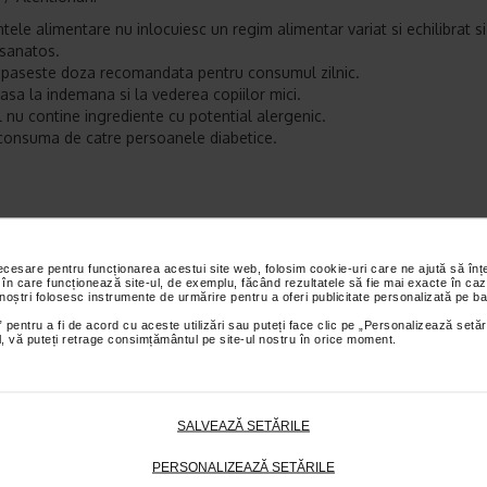
tele alimentare nu inlocuiesc un regim alimentar variat si echilibrat 
 sanatos.
paseste doza recomandata pentru consumul zilnic.
lasa la indemana si la vederea copiilor mici.
 nu contine ingrediente cu potential alergenic.
consuma de catre persoanele diabetice.
UN WAVE PHARMA
et te asteptam in cea mai apropiata farmacie Catena
necesare pentru funcționarea acestui site web, folosim cookie-uri care ne ajută să î
 în care funcționează site-ul, de exemplu, făcând rezultatele să fie mai exacte în caz
 noștri folosesc instrumente de urmărire pentru a oferi publicitate personalizată pe ba
I PRODUSE DIN ACEEASI CATEGORIE
 pentru a fi de acord cu aceste utilizări sau puteți face clic pe „Personalizează setăr
ial, vă puteți retrage consimțământul pe site-ul nostru în orice moment.
-22%
-36,66%
Plătești 2, pr
SALVEAZĂ SETĂRILE
PERSONALIZEAZĂ SETĂRILE