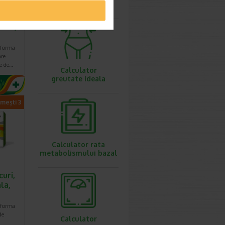
ovulatie
ate,
 forma
are
ze de…
Calculator
greutate ideala
imești 3
Calculator rata
metabolismului bazal
curi,
la,
 forma
de
Calculator