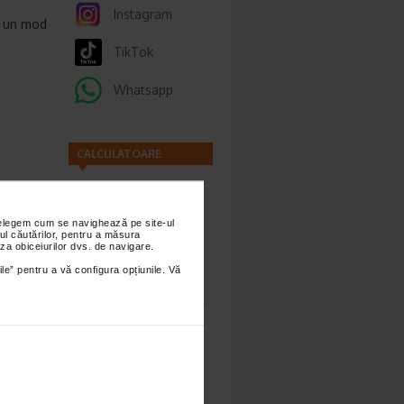
Instagram
si un mod
TikTok
Whatsapp
CALCULATOARE
nțelegem cum se navighează pe site-ul
ul căutărilor, pentru a măsura
za obiceiurilor dvs. de navigare.
Calculator
ile” pentru a vă configura opțiunile. Vă
sarcina
imești 3
Calculator