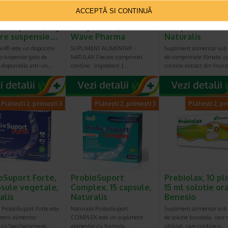
ACCEPTĂ SI CONTINUĂ
ta GO Cacao &
Natulax, 20
LaxaNatur N, 20
l 8 plicuri, 3 g
comprimate, Sun
comprimate film
re suspensie…
Wave Pharma
Naturalis
o® este un dispozitiv
SUPLIMENT ALIMENTAR -
Supliment alimentar sub
o suspensie gata de
NATULAX Fiecare comprimat
de comprimate filmate, c
, disponibila intr-un…
contine: Ingredient |…
contine extract din frun
Plătești 2, primești 3
Plătești 2, primești 3
Plătești 2, pr
oSuport Forte,
ProbioSuport
Prebiolax, 10 pli
psule vegetale,
Complex, 15 capsule,
15 ml solutie ora
alis
Naturalis
Benesio
 ProbioSuport Forte este
Naturalis ProbioSuport
Supliment alimentar sub
ment alimentar
COMPLEX este un supliment
de solutie buvabila, usor 
 cu Saccharomyces…
alimentar cu formula…
utilizat, care contine o…