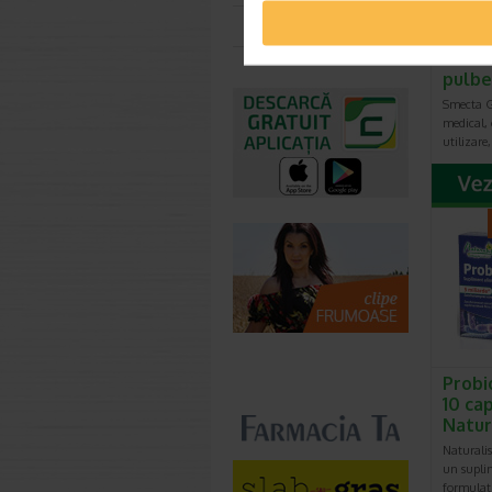
Toate farmaciile
Smec
Carame
pulbe
Smecta G
medical, 
utilizare
Probi
10 ca
Natur
Naturalis
un supli
formulat