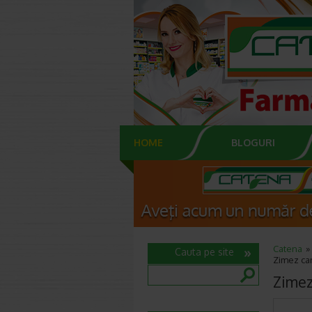
HOME
BLOGURI
Catena
Cauta pe site
Zimez ca
Zimez