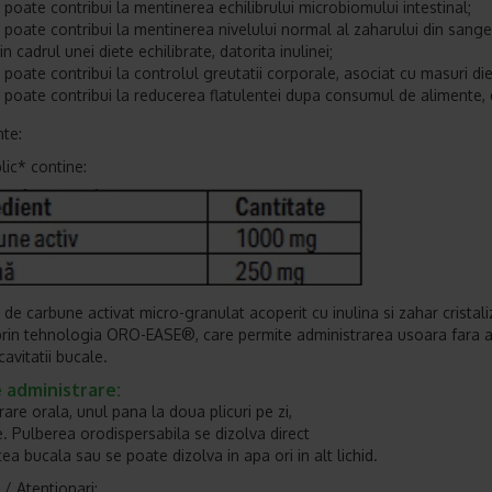
poate contribui la mentinerea echilibrului microbiomului intestinal;
poate contribui la mentinerea nivelului normal al zaharului din sange
in cadrul unei diete echilibrate, datorita inulinei;
poate contribui la controlul greutatii corporale, asociat cu masuri diet
poate contribui la reducerea flatulentei dupa consumul de alimente, d
nte:
lic* contine:
de carbune activat micro-granulat acoperit cu inulina si zahar cristali
prin tehnologia ORO-EASE®, care permite administrarea usoara fara 
avitatii bucale.
 administrare:
are orala, unul pana la doua plicuri pe zi,
e. Pulberea orodispersabila se dizolva direct
tea bucala sau se poate dizolva in apa ori in alt lichid.
 / Atentionari: