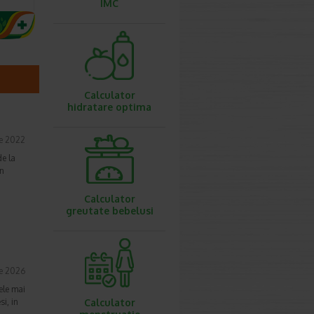
IMC
Calculator
hidratare optima
e 2022
de la
in
Calculator
greutate bebelusi
ie 2026
ele mai
si, in
Calculator