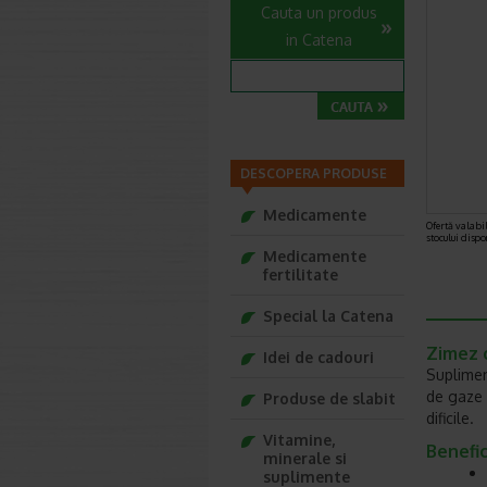
Cauta un produs
in Catena
DESCOPERA PRODUSE
Medicamente
Ofertă valabil
stocului dispo
Medicamente
fertilitate
Special la Catena
Zimez 
Idei de cadouri
Suplimen
de gaze 
Produse de slabit
dificile.
Vitamine,
Benefici
minerale si
suplimente