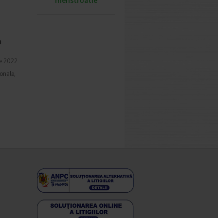
menstruatie
a
ie 2022
onale,