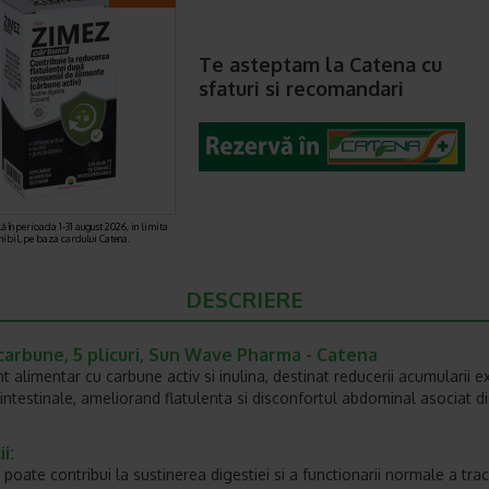
Te asteptam la Catena cu
sfaturi si recomandari
ă în perioada 1-31 august 2026, in limita
nibil, pe baza cardului Catena.
DESCRIERE
carbune, 5 plicuri, Sun Wave Pharma - Catena
t alimentar cu carbune activ si inulina, destinat reducerii acumularii e
intestinale, ameliorand flatulenta si disconfortul abdominal asociat di
i:
poate contribui la sustinerea digestiei si a functionarii normale a trac