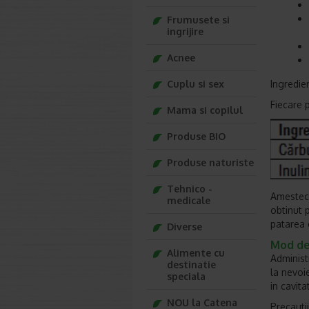
Frumusete si
ingrijire
Acnee
Cuplu si sex
Ingredie
Fiecare p
Mama si copilul
Produse BIO
Produse naturiste
Tehnico -
Amestec 
medicale
obtinut 
patarea c
Diverse
Mod de
Alimente cu
Administr
destinatie
la nevoi
speciala
in cavita
NOU la Catena
Precautii