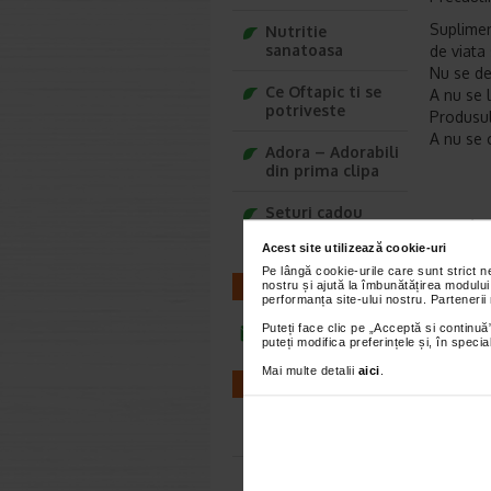
Suplimen
Nutritie
sanatoasa
de viata
Nu se de
Ce Oftapic ti se
A nu se 
potriveste
Produsul
A nu se 
Adora – Adorabili
din prima clipa
Seturi cadou
Brand:
S
Baylis&Harding
Acest site utilizează cookie-uri
*Pentru pr
Pe lângă cookie-urile care sunt strict 
nostru și ajută la îmbunătățirea modului
CONTACT
performanța site-ului nostru. Partenerii
VEZ
Puteți face clic pe „Acceptă si continuă”
infoline@catena.ro
puteți modifica preferințele și, în spec
Mai multe detalii
aici
.
FARMACII
Farmacii NON-STOP
Farmacii FIV