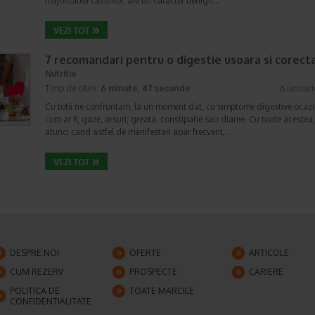
majoritatea cazurilor, are un caracter benign…
7 recomandari pentru o digestie usoara si corect
Nutritie
Timp de citire:
6 minute, 47 secunde
6 ianuar
Cu totii ne confruntam, la un moment dat, cu simptome digestive ocazi
cum ar fi, gaze, arsuri, greata, constipatie sau diaree. Cu toate acestea,
atunci cand astfel de manifestari apar frecvent,…
DESPRE NOI
OFERTE
ARTICOLE
CUM REZERV
PROSPECTE
CARIERE
POLITICA DE
TOATE MARCILE
CONFIDENTIALITATE