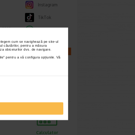
Instagram
TikTok
ie 2022
Whatsapp
e
nțelegem cum se navighează pe site-ul
t
ul căutărilor, pentru a măsura
za obiceiurilor dvs. de navigare.
CALCULATOARE
ile” pentru a vă configura opțiunile. Vă
Calculator
sarcina
Calculator