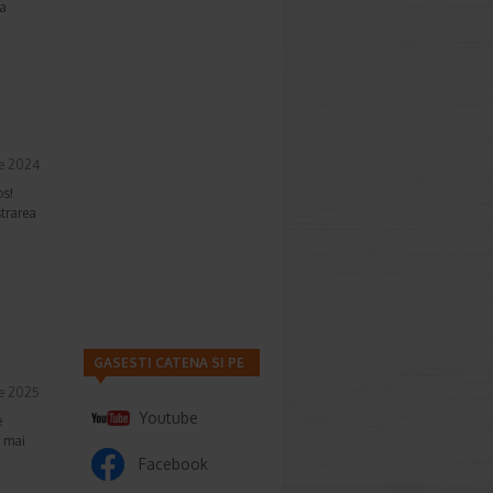
ca
ie 2024
os!
strarea
GASESTI CATENA SI PE
ie 2025
Youtube
e
e mai
Facebook