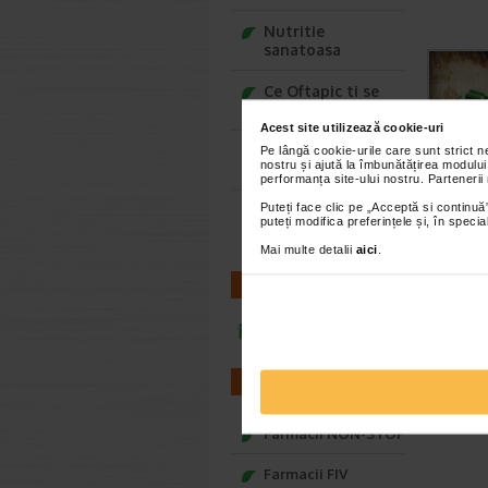
Nutritie
sanatoasa
Ce Oftapic ti se
potriveste
Acest site utilizează cookie-uri
Adora – Adorabili
Pe lângă cookie-urile care sunt strict 
nostru și ajută la îmbunătățirea modului
din prima clipa
performanța site-ului nostru. Partenerii
Puteți face clic pe „Acceptă si continuă”
Seturi cadou
puteți modifica preferințele și, în spec
Baylis&Harding
Mai multe detalii
aici
.
CONTACT
infoline@catena.ro
FARMACII
Farmacii NON-STOP
Farmacii FIV