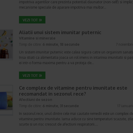
impotriva agentilor care prezinta potential daunator (non-self) si impli
mecanisme speciale de aparare impotriva mai multor…
Aliatii unui sistem imunitar puternic
Vitamine si minerale
Timp de citire:
6 minute, 18 secunde
7 noiembr
Un sistem imunitar puternic este calea sigura catre un organism sanat
Insa stiati ca alimentatia joaca un rol imens in intarirea imunitatii si pa
ei intr-o forma maxima pentru a va proteja de…
Ce complex de vitamine pentru imunitate este
recomandat in sezonul rece?
Afectiuni de sezon
Timp de citire:
6 minute, 31 secunde
17 ianuar
In sezonul rece, unul dintre cele mai cautate remedii este un complex d
vitamine pentru imunitate. Iarna aduce cu sine temperaturi scazute, zil
scurte si un risc crescut de afectiuni respiratorii.…