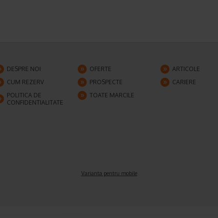
DESPRE NOI
OFERTE
ARTICOLE
CUM REZERV
PROSPECTE
CARIERE
POLITICA DE
TOATE MARCILE
CONFIDENTIALITATE
Varianta pentru mobile