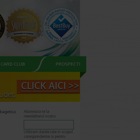
CARD CLUB
PROSPECTE
rbagetica
Aboneaza-te la
newsletterul nostru
Utilizam datele tale in scopul
corespondentei si pentru