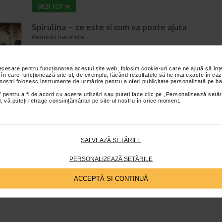
Spirulina – ce este si cum va poate ajuta
Remedii naturiste
Timp de citire:
6 minute, 12 secunde
10 mart
In prezent, spirulina este cultivata in intreaga lume, fiind folosita atat d
necesare pentru funcționarea acestui site web, folosim cookie-uri care ne ajută să î
oameni, ca supliment alimentar sau aliment integral, cat si ca suplimen
 în care funcționează site-ul, de exemplu, făcând rezultatele să fie mai exacte în caz
nutritiv pentru hrana pasarilor din industria carnii…
 noștri folosesc instrumente de urmărire pentru a oferi publicitate personalizată pe ba
 pentru a fi de acord cu aceste utilizări sau puteți face clic pe „Personalizează setăr
ial, vă puteți retrage consimțământul pe site-ul nostru în orice moment.
SALVEAZĂ SETĂRILE
PERSONALIZEAZĂ SETĂRILE
ACCEPTĂ SI CONTINUĂ