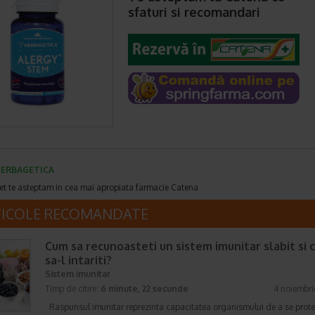
sfaturi si recomandari
ERBAGETICA
et te asteptam in cea mai apropiata farmacie Catena
TICOLE RECOMANDATE
Cum sa recunoasteti un sistem imunitar slabit si 
sa-l intariti?
Sistem imunitar
Timp de citire:
6 minute, 22 secunde
4 noiembr
Raspunsul imunitar reprezinta capacitatea organismului de a se prote