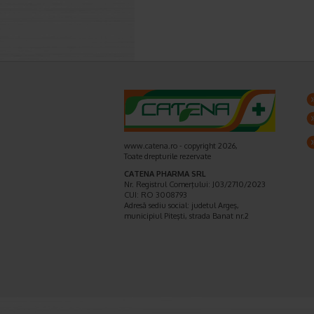
www.catena.ro - copyright 2026,
Toate drepturile rezervate
CATENA PHARMA SRL
Nr. Registrul Comerţului: J03/2710/2023
CUI: RO 3008793
Adresă sediu social: judetul Argeş,
municipiul Piteşti, strada Banat nr.2