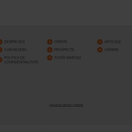
DESPRE NOI
OFERTE
ARTICOLE
CUM REZERV
PROSPECTE
CARIERE
POLITICA DE
TOATE MARCILE
CONFIDENTIALITATE
Varianta pentru mobile