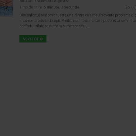
Boli ale sistemului digestiv
Timp de citire:
6 minute, 3 secunde
26 iul
Disconfortul abdominal este una dintre cele mai frecvente probleme di
intalnite la adulti si copii. Printre manifestarile care pot afecta semnifica
confortul zilnic se numara si meteorismul,…