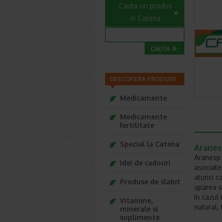
Cauta un produs
in Catena
DESCOPERA PRODUSE
Medicamente
Medicamente
fertilitate
Special la Catena
Aranes
Aranesp 
Idei de cadouri
asociate 
atunci c
Produse de slabit
aparea s
In cazul 
Vitamine,
natural,
minerale si
suplimente