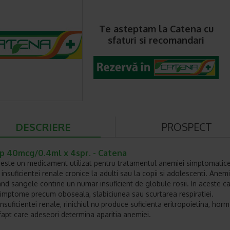
Te asteptam la Catena cu
sfaturi si recomandari
DESCRIERE
PROSPECT
p 40mcg/0.4ml x 4spr. - Catena
este un medicament utilizat pentru tratamentul anemiei simptomatic
insuficientei renale cronice la adulti sau la copii si adolescenti. Anem
and sangele contine un numar insuficient de globule rosii. In aceste ca
imptome precum oboseala, slabiciunea sau scurtarea respiratiei.
insuficientei renale, rinichiul nu produce suficienta eritropoietina, hor
 fapt care adeseori determina aparitia anemiei.