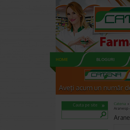
HOME
BLOGURI
Catena
Cauta pe site
Aranesp 
Arane