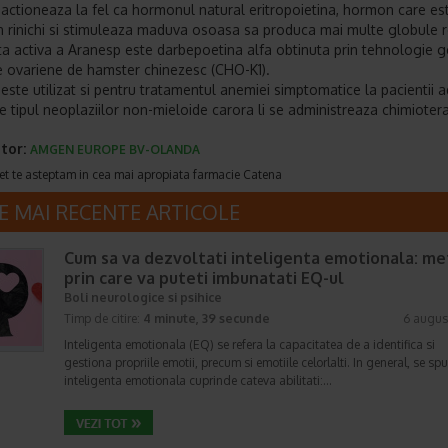
actioneaza la fel ca hormonul natural eritropoietina, hormon care es
n rinichi si stimuleaza maduva osoasa sa produca mai multe globule ro
a activa a Aranesp este darbepoetina alfa obtinuta prin tehnologie g
e ovariene de hamster chinezesc (CHO-K1).
este utilizat si pentru tratamentul anemiei simptomatice la pacientii a
e tipul neoplaziilor non-mieloide carora li se administreaza chimiotera
tor:
AMGEN EUROPE BV-OLANDA
et te asteptam in cea mai apropiata farmacie Catena
E MAI RECENTE ARTICOLE
Cum sa va dezvoltati inteligenta emotionala: m
prin care va puteti imbunatati EQ-ul
Boli neurologice si psihice
Timp de citire:
4 minute, 39 secunde
6 augus
Inteligenta emotionala (EQ) se refera la capacitatea de a identifica si
gestiona propriile emotii, precum si emotiile celorlalti. In general, se sp
inteligenta emotionala cuprinde cateva abilitati:…