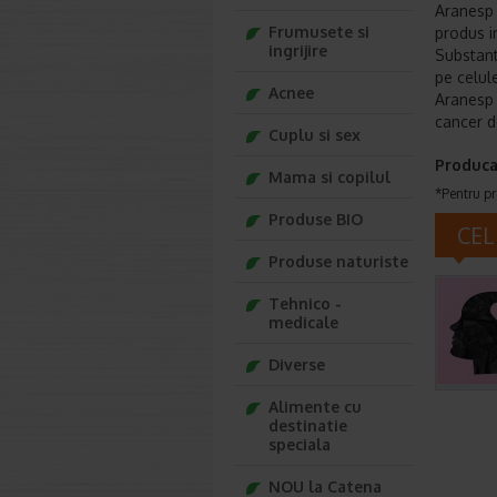
Aranesp 
Frumusete si
produs i
ingrijire
Substant
pe celul
Acnee
Aranesp 
cancer d
Cuplu si sex
Produca
Mama si copilul
*Pentru pr
Produse BIO
CEL
Produse naturiste
Tehnico -
medicale
Diverse
Alimente cu
destinatie
speciala
NOU la Catena