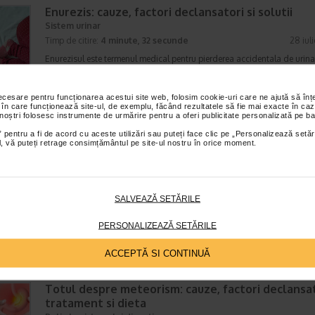
Enurezis: cauze, factori declansatori si solutii
Sistem urinar
Timp de citire:
4 minute, 32 secunde
28 iul
Enurezisul este termenul medical pentru pierderea accidentala de urina
obicei in timpul somnului. Este o afectiune frecventa atat in randul copii
cat si al adultilor. Enurezisul este considerat…
necesare pentru funcționarea acestui site web, folosim cookie-uri care ne ajută să î
 în care funcționează site-ul, de exemplu, făcând rezultatele să fie mai exacte în caz
 noștri folosesc instrumente de urmărire pentru a oferi publicitate personalizată pe ba
 pentru a fi de acord cu aceste utilizări sau puteți face clic pe „Personalizează setăr
Senzatia de prea plin: cand indica o afectiune si 
ial, vă puteți retrage consimțământul pe site-ul nostru în orice moment.
tratati
Boli ale sistemului digestiv
Timp de citire:
4 minute, 55 secunde
26 iul
SALVEAZĂ SETĂRILE
Multi oameni au experimentat macar o data dupa masa o senzatie de 
plin, chiar si atunci cand nu au consumat o cantitate foarte mare de al
PERSONALIZEAZĂ SETĂRILE
In cele mai multe cazuri, aceasta apare ocazional…
ACCEPTĂ SI CONTINUĂ
Totul despre meteorism: cauze, factori declansat
tratament si dieta