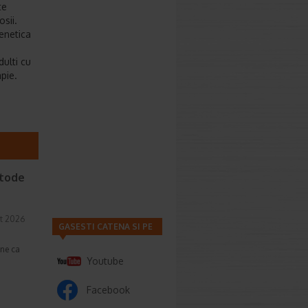
te
sii.
enetica
dulti cu
pie.
etode
t 2026
GASESTI CATENA SI PE
une ca
Youtube
Facebook