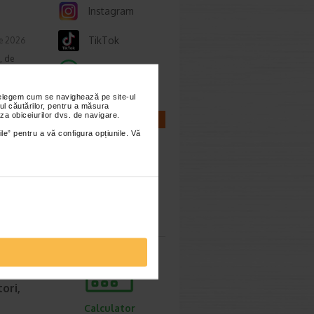
Instagram
TikTok
ie 2026
, de
Whatsapp
lor,
nțelegem cum se navighează pe site-ul
ul căutărilor, pentru a măsura
za obiceiurilor dvs. de navigare.
CALCULATOARE
ile” pentru a vă configura opțiunile. Vă
cum o
ie 2026
prea
Calculator
sarcina
imente.
ori,
Calculator