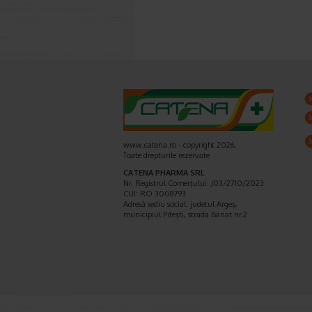
www.catena.ro - copyright 2026,
Toate drepturile rezervate
CATENA PHARMA SRL
Nr. Registrul Comerţului: J03/2710/2023
CUI: RO 3008793
Adresă sediu social: judetul Argeş,
municipiul Piteşti, strada Banat nr.2