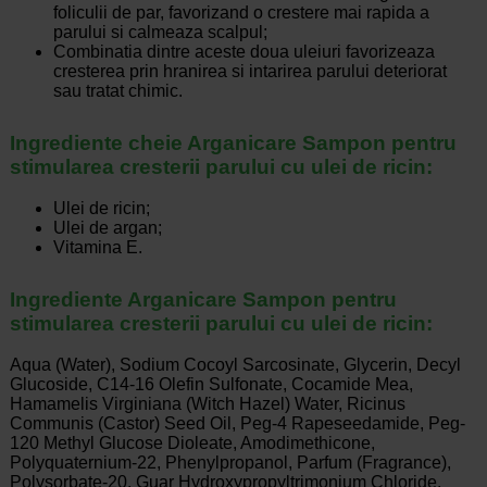
foliculii de par, favorizand o crestere mai rapida a
parului si calmeaza scalpul;
Combinatia dintre aceste doua uleiuri favorizeaza
cresterea prin hranirea si intarirea parului deteriorat
sau tratat chimic.
Ingrediente cheie Arganicare Sampon pentru
stimularea cresterii parului cu ulei de ricin:
Ulei de ricin;
Ulei de argan;
Vitamina E.
Ingrediente Arganicare Sampon pentru
stimularea cresterii parului cu ulei de ricin:
Aqua (Water), Sodium Cocoyl Sarcosinate, Glycerin, Decyl
Glucoside, C14-16 Olefin Sulfonate, Cocamide Mea,
Hamamelis Virginiana (Witch Hazel) Water, Ricinus
Communis (Castor) Seed Oil, Peg-4 Rapeseedamide, Peg-
120 Methyl Glucose Dioleate, Amodimethicone,
Polyquaternium-22, Phenylpropanol, Parfum (Fragrance),
Polysorbate-20, Guar Hydroxypropyltrimonium Chloride,