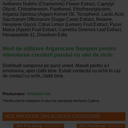
Anthemis Nobilis (Chamomile) Flower Extract, Caprylyl
Glycol, Chlorphenesin, Panthenol, Ethylhexylglycerin,
Argania Spinosa (Argan) Kernel Oil, Tocopherol, Lactic Acid,
Saccharum Officinarum (Sugar Cane) Extract, Betaine,
Hexylene Glycol, Citrus Limon (Lemon) Fruit Extract, Pyrus
Malus (Apple) Fruit Extract, Camellia Sinensis Leaf Extract,
Hexapeptide-11, Disodium Edta
Mod de utilizare Arganicare Sampon pentru
stimularea cresterii parului cu ulei de ricin:
Distribuiti samponul pe parul umed. Masati pentru a-l
emulsiona, apoi clatiti bine. Evitati contactul cu ochii.In caz
de contact cu ochii, clatiti bine.
Producator:
ARGANICARE
*Pentru pret te asteptam in cea mai apropiata farmacie Catena
VEZI PRODUSE DIN ACEEASI CATEGORIE
-40% Preț întreg:
105.40 Lei
-20% Preț întreg:
92,70 Lei