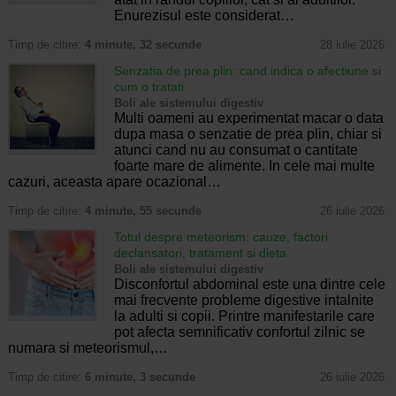
Enurezisul este considerat…
Timp de citire:
4 minute, 32 secunde
28 iulie 2026
Senzatia de prea plin: cand indica o afectiune si
cum o tratati
Boli ale sistemului digestiv
Multi oameni au experimentat macar o data
dupa masa o senzatie de prea plin, chiar si
atunci cand nu au consumat o cantitate
foarte mare de alimente. In cele mai multe
cazuri, aceasta apare ocazional…
Timp de citire:
4 minute, 55 secunde
26 iulie 2026
Totul despre meteorism: cauze, factori
declansatori, tratament si dieta
Boli ale sistemului digestiv
Disconfortul abdominal este una dintre cele
mai frecvente probleme digestive intalnite
la adulti si copii. Printre manifestarile care
pot afecta semnificativ confortul zilnic se
numara si meteorismul,…
Timp de citire:
6 minute, 3 secunde
26 iulie 2026