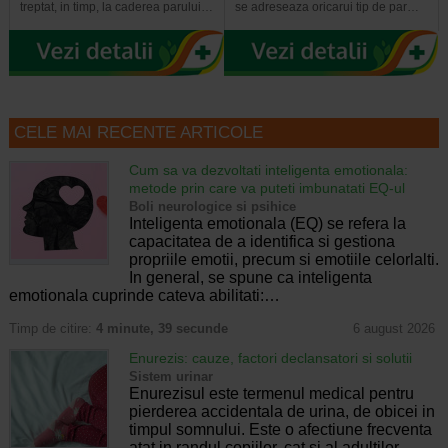
treptat, in timp, la caderea parului…
se adreseaza oricarui tip de par…
CELE MAI RECENTE ARTICOLE
Cum sa va dezvoltati inteligenta emotionala:
metode prin care va puteti imbunatati EQ-ul
Boli neurologice si psihice
Inteligenta emotionala (EQ) se refera la
capacitatea de a identifica si gestiona
propriile emotii, precum si emotiile celorlalti.
In general, se spune ca inteligenta
emotionala cuprinde cateva abilitati:…
Timp de citire:
4 minute, 39 secunde
6 august 2026
Enurezis: cauze, factori declansatori si solutii
Sistem urinar
Enurezisul este termenul medical pentru
pierderea accidentala de urina, de obicei in
timpul somnului. Este o afectiune frecventa
atat in randul copiilor, cat si al adultilor.