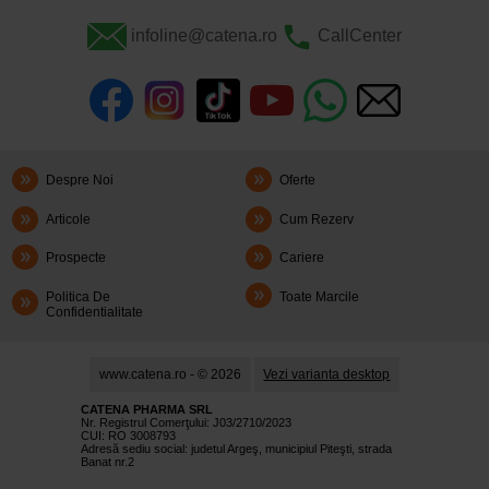
infoline@catena.ro
CallCenter
Despre Noi
Oferte
Articole
Cum Rezerv
Prospecte
Cariere
Politica De
Toate Marcile
Confidentialitate
www.catena.ro - © 2026
Vezi varianta desktop
CATENA PHARMA SRL
Nr. Registrul Comerţului: J03/2710/2023
CUI: RO 3008793
Adresă sediu social: judetul Argeş, municipiul Piteşti, strada
Banat nr.2