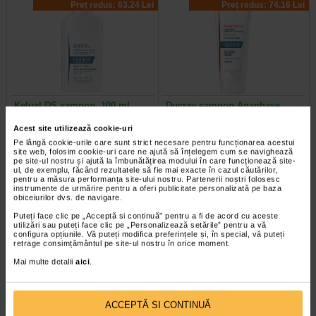
Preț redus: 63.24 Lei
Preț redus: 74.16 Lei
Kelual DS sampon, 100 ml,
Ducray sampon Anaphase
Ducray
Plus 200 ml
Acest site utilizează cookie-uri
Pe lângă cookie-urile care sunt strict necesare pentru funcționarea acestui
Formula sa de curatare actioneaza
Ducray sampon Anaphase Plus
site web, folosim cookie-uri care ne ajută să înțelegem cum se navighează
asupra factorilor implicati in aparitia
este un sampon impotriva caderii
pe site-ul nostru și ajută la îmbunătățirea modului în care funcționează site-
cazurilor recurente de matreata…
parului, cu efect fortifiant si de…
ul, de exemplu, făcând rezultatele să fie mai exacte în cazul căutărilor,
pentru a măsura performanța site-ului nostru. Partenerii noștri folosesc
instrumente de urmărire pentru a oferi publicitate personalizată pe baza
obiceiurilor dvs. de navigare.
Puteți face clic pe „Acceptă si continuă” pentru a fi de acord cu aceste
utilizări sau puteți face clic pe „Personalizează setările” pentru a vă
Plătești 2, primești 3
Plătești 2, primești 3
configura opțiunile. Vă puteți modifica preferințele și, în special, vă puteți
retrage consimțământul pe site-ul nostru în orice moment.
Mai multe detalii
aici
.
ACCEPTĂ SI CONTINUĂ