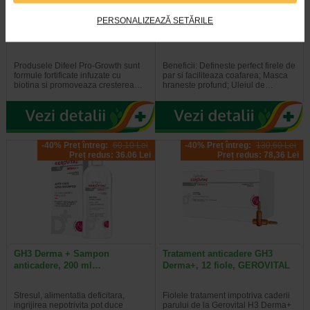
PERSONALIZEAZĂ SETĂRILE
Masca cu biotina pentru par,
Masca regeneranta cu biotina
50 g, DIFEEL
par cret, 50 g, DIFEEL
Produsele Difeel Pro-Growth sunt
Beneficii: Defineste perfect firele de
formule fortificate infuzate cu
par si faciliteaza coafarea; Masca
biotina si promoveaza cresterea…
hraneste profund; Uleiul de…
-40% Preț întreg:
60,10 Lei
-40% Preț întreg:
130,60 Lei
Preț redus: 36.06 Lei
Preț redus: 78,36 Lei
GH3 Derma + Sampon
Tratament anticadere GH3
anticadere, 200 ml…
Derma+, 12 fiole, GEROVITAL
Stresul, alimentatia deficitara,
Fiolele tratament impotriva caderii
ingrijirea nepotrivita pot duce
parului de la Gerovital H3 Derma+