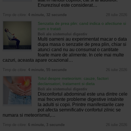
Enurezisul este considerat…
Timp de citire:
4 minute, 32 secunde
28 iulie 2026
Senzatia de prea plin: cand indica o afectiune si
cum o tratati
Boli ale sistemului digestiv
Multi oameni au experimentat macar o data
dupa masa o senzatie de prea plin, chiar si
atunci cand nu au consumat o cantitate
foarte mare de alimente. In cele mai multe
cazuri, aceasta apare ocazional…
Timp de citire:
4 minute, 55 secunde
26 iulie 2026
Totul despre meteorism: cauze, factori
declansatori, tratament si dieta
Boli ale sistemului digestiv
Disconfortul abdominal este una dintre cele
mai frecvente probleme digestive intalnite
la adulti si copii. Printre manifestarile care
pot afecta semnificativ confortul zilnic se
numara si meteorismul,…
Timp de citire:
6 minute, 3 secunde
26 iulie 2026