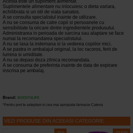
Acesta este un supliment alimentar.
Suplimentele alimentare nu inlocuiesc o dieta variara,
echilibrata si un stil de viata sanatos.
A se consulta specialistul inainte de utilizare.
A nu se consuma de catre copii si persoanele cu
sensibilitate la oricare dintre ingredientele produsului.
Administrarea in perioada de sarcina sau alaptare se face
numai la recomandarea specialistului.
A nu se lasa la indemana si la vederea copiilor mici.
A se pastra in ambalajul original, la loc racoros, ferit de
lumina si umiditate.
A nu se depasi doza zilnica recomandata.
A se consuma de preferinta inainte de data de expirare
inscrisa pe ambalaj.
Brand:
BOOST4LIFE
*Pentru pret te asteptam in cea mai apropiata farmacie Catena
VEZI PRODUSE DIN ACEEASI CATEGORIE
-25%
-22,63%