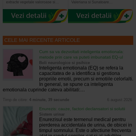
extracte vegetale valoroase si…
Valeriana si Sunatoare…
CELE MAI RECENTE ARTICOLE
Cum sa va dezvoltati inteligenta emotionala:
metode prin care va puteti imbunatati EQ-ul
Boli neurologice si psihice
Inteligenta emotionala (EQ) se refera la
capacitatea de a identifica si gestiona
propriile emotii, precum si emotiile celorlalti.
In general, se spune ca inteligenta
emotionala cuprinde cateva abilitati:…
Timp de citire:
4 minute, 39 secunde
6 august 2026
Enurezis: cauze, factori declansatori si solutii
Sistem urinar
Enurezisul este termenul medical pentru
pierderea accidentala de urina, de obicei in
timpul somnului. Este o afectiune frecventa
atat in randul copiilor, cat si al adultilor.