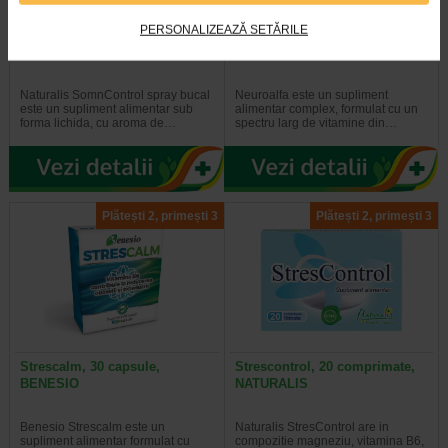
PERSONALIZEAZĂ SETĂRILE
SomnControl spray bucal, 30
Neuroalfa, 20 capsule moi,
ml, NATURALIS
BENESIO
Naturalis SomnControl spray bucal
Neuroalfa este un supliment
este un supliment alimentar sub
alimentar complex, formulat cu un
forma lichida, cu aroma de…
spectru larg de vitamine din…
Plătești 2, primești 3
Plătești 2, primești 3
Strescalm, 30 capsule,
Strescontrol, 20 comprimate,
BENESIO
NATURALIS
Benesio Strescalm este un
Naturalis StresControl are in
supliment alimentar formulat cu
compozitie magneziu, vitamina B6,