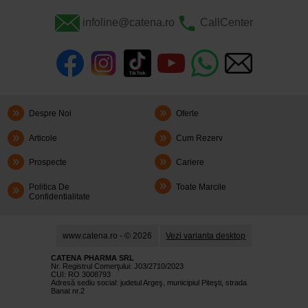
infoline@catena.ro
CallCenter
Despre Noi
Oferte
Articole
Cum Rezerv
Prospecte
Cariere
Politica De
Toate Marcile
Confidentialitate
www.catena.ro - © 2026
Vezi varianta desktop
CATENA PHARMA SRL
Nr. Registrul Comerţului: J03/2710/2023
CUI: RO 3008793
Adresă sediu social: judetul Argeş, municipiul Piteşti, strada
Banat nr.2