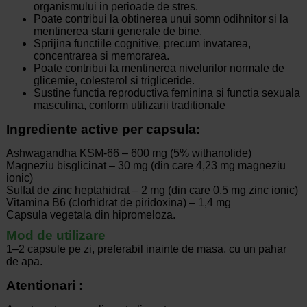
organismului in perioade de stres.
Poate contribui la obtinerea unui somn odihnitor si la
mentinerea starii generale de bine.
Sprijina functiile cognitive, precum invatarea,
concentrarea si memorarea.
Poate contribui la mentinerea nivelurilor normale de
glicemie, colesterol si trigliceride.
Sustine functia reproductiva feminina si functia sexuala
masculina, conform utilizarii traditionale
Ingrediente active per capsula:
Ashwagandha KSM-66 – 600 mg (5% withanolide)
Magneziu bisglicinat – 30 mg (din care 4,23 mg magneziu
ionic)
Sulfat de zinc heptahidrat – 2 mg (din care 0,5 mg zinc ionic)
Vitamina B6 (clorhidrat de piridoxina) – 1,4 mg
Capsula vegetala din hipromeloza.
Mod de utilizare
1–2 capsule pe zi, preferabil inainte de masa, cu un pahar
de apa.
Atentionari :