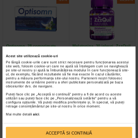
Optisomn, 28 comprimate
Melatonina, 30 jeleuri, ZzzQuil
filmate, ZDROVIT
Acest site utilizează cookie-uri
Pe lângă cookie-urile care sunt strict necesare pentru funcționarea acestui
Optisomn este un supliment
Suplimente de melatonina pentru
site web, folosim cookie-uri care ne ajută să înțelegem cum se navighează
alimentar pentru sustinerea unui
somn, sub forma de jeleuri, cu
pe site-ul nostru și ajută la îmbunătățirea modului în care funcționează site-
somn linistit si odihnitor…
extracte de levantica, valeriana si…
ul, de exemplu, făcând rezultatele să fie mai exacte în cazul căutărilor,
pentru a măsura performanța site-ului nostru. Partenerii noștri folosesc
instrumente de urmărire pentru a oferi publicitate personalizată pe baza
obiceiurilor dvs. de navigare.
Puteți face clic pe „Acceptă si continuă” pentru a fi de acord cu aceste
utilizări sau puteți face clic pe „Personalizează setările” pentru a vă
Plătești 2, primești 3
Plătești 2, primești 3
configura opțiunile. Vă puteți modifica preferințele și, în special, vă puteți
retrage consimțământul pe site-ul nostru în orice moment.
Mai multe detalii
aici
.
ACCEPTĂ SI CONTINUĂ