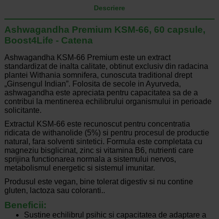
Descriere
Ashwagandha Premium KSM-66, 60 capsule,
Boost4Life - Catena
Ashwagandha KSM-66 Premium este un extract
standardizat de inalta calitate, obtinut exclusiv din radacina
plantei Withania somnifera, cunoscuta traditional drept
„Ginsengul Indian”. Folosita de secole in Ayurveda,
ashwagandha este apreciata pentru capacitatea sa de a
contribui la mentinerea echilibrului organismului in perioade
solicitante.
Extractul KSM-66 este recunoscut pentru concentratia
ridicata de withanolide (5%) si pentru procesul de productie
natural, fara solventi sintetici. Formula este completata cu
magneziu bisglicinat, zinc si vitamina B6, nutrienti care
sprijina functionarea normala a sistemului nervos,
metabolismul energetic si sistemul imunitar.
Produsul este vegan, bine tolerat digestiv si nu contine
gluten, lactoza sau coloranti..
Beneficii:
Sustine echilibrul psihic si capacitatea de adaptare a