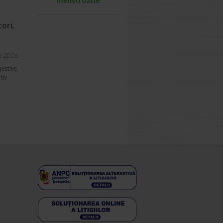
menstruatie
ori,
ie 2026
gestive
tiv