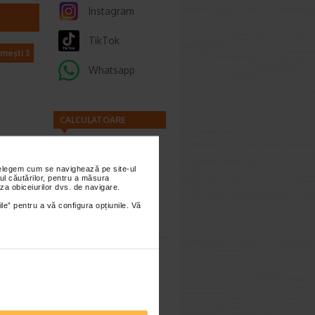
Instagram
TikTok
imești 3
Whatsapp
CALCULATOARE
a
,
nțelegem cum se navighează pe site-ul
ul căutărilor, pentru a măsura
za obiceiurilor dvs. de navigare.
wth
Calculator
ile” pentru a vă configura opțiunile. Vă
infuzate
sarcina
a…
:
130,60
Lei
8,36 Lei
Calculator