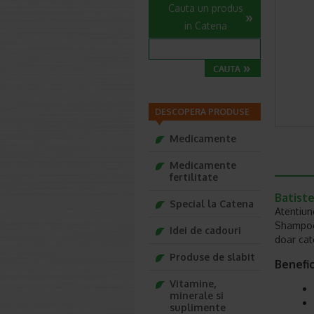
Cauta un produs
in Catena
DESCOPERA PRODUSE
Medicamente
Medicamente
fertilitate
Batist
Special la Catena
Atentiun
Shampoo 
Idei de cadouri
doar cat
Produse de slabit
Benefic
Vitamine,
minerale si
suplimente