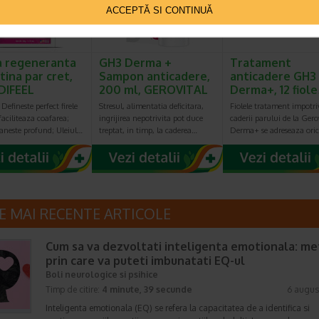
ACCEPTĂ SI CONTINUĂ
 regeneranta
GH3 Derma +
Tratament
tina par cret,
Sampon anticadere,
anticadere GH3
 DIFEEL
200 ml, GEROVITAL
Derma+, 12 fiol
 Defineste perfect firele
Stresul, alimentatia deficitara,
Fiolele tratament impotri
 faciliteaza coafarea;
ingrijirea nepotrivita pot duce
caderii parului de la Gero
aneste profund; Uleiul…
treptat, in timp, la caderea…
Derma+ se adreseaza ori
E MAI RECENTE ARTICOLE
Cum sa va dezvoltati inteligenta emotionala: m
prin care va puteti imbunatati EQ-ul
Boli neurologice si psihice
Timp de citire:
4 minute, 39 secunde
6 augus
Inteligenta emotionala (EQ) se refera la capacitatea de a identifica si