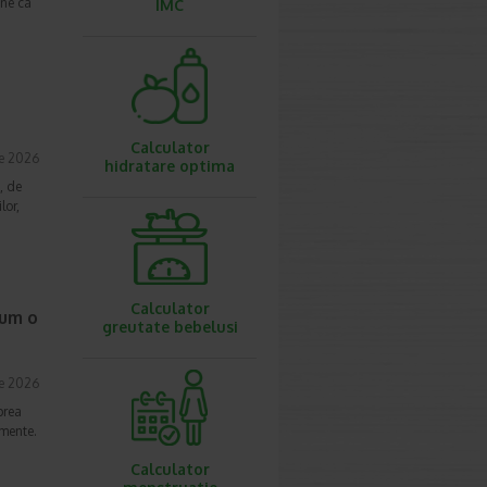
une ca
IMC
Calculator
ie 2026
hidratare optima
, de
lor,
Calculator
cum o
greutate bebelusi
ie 2026
prea
imente.
Calculator