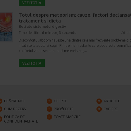
Totul despre meteorism: cauze, factori declansat
tratament si dieta
Boli ale sistemului digestiv
Timp de citire:
6 minute, 3 secunde
26 iul
Disconfortul abdominal este una dintre cele mai frecvente probleme di
intalnite la adulti si copii. Printre manifestarile care pot afecta semnifica
confortul zilnic se numara si meteorismul,…
DESPRE NOI
OFERTE
ARTICOLE
CUM REZERV
PROSPECTE
CARIERE
POLITICA DE
TOATE MARCILE
CONFIDENTIALITATE