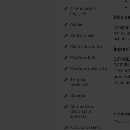
Frumusete si
ingrijire
Mod de 
Acnee
Samponul
par de l
Cuplu si sex
actioneze
Mama si copilul
Ingredi
Produse BIO
BUTANE,
PARFUM 
Produse naturiste
DISTEAR
produsul
Tehnico -
recomand
medicale
Diverse
Alimente cu
destinatie
Produca
speciala
*Pentru pr
NOU la Catena