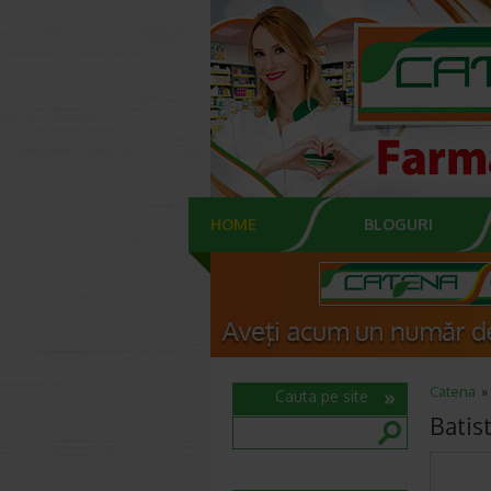
HOME
BLOGURI
Catena
Cauta pe site
Batis