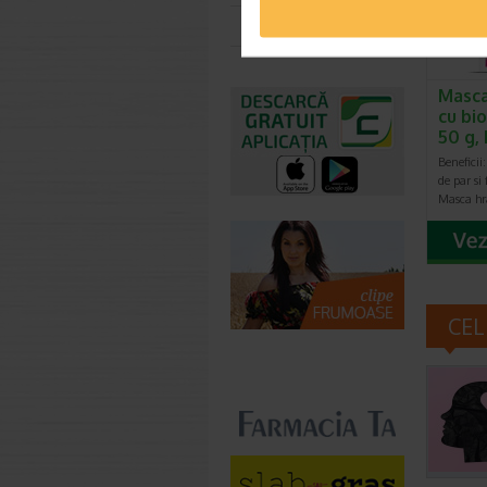
Toate farmaciile
Masca
cu bio
50 g,
Beneficii:
de par si
Masca hr
CEL