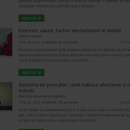
gestiona propriile emotii, precum si emotiile celorlalti. In general, se sp
inteligenta emotionala cuprinde cateva abilitati:…
Enurezis: cauze, factori declansatori si solutii
Sistem urinar
Timp de citire:
4 minute, 32 secunde
28 iul
Enurezisul este termenul medical pentru pierderea accidentala de urina
obicei in timpul somnului. Este o afectiune frecventa atat in randul copii
cat si al adultilor. Enurezisul este considerat…
Senzatia de prea plin: cand indica o afectiune si 
tratati
Boli ale sistemului digestiv
Timp de citire:
4 minute, 55 secunde
26 iul
Multi oameni au experimentat macar o data dupa masa o senzatie de 
plin, chiar si atunci cand nu au consumat o cantitate foarte mare de al
In cele mai multe cazuri, aceasta apare ocazional…