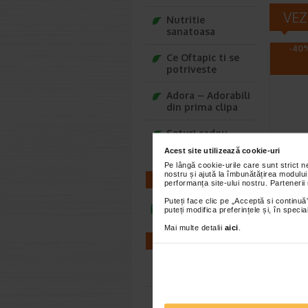
VEZ
Nutritie
sanatoasa
-40%
Ce Oftapic ti se
potriveste
Adora – Adorabili
din prima clipa
Seturi cadou
Baylis&Harding
Kelua
Acest site utilizează cookie-uri
100 m
Pe lângă cookie-urile care sunt strict 
nostru și ajută la îmbunătățirea modului
CONTACT
performanța site-ului nostru. Partenerii
Formula 
Puteți face clic pe „Acceptă si continuă”
actioneaz
infoline@catena.ro
puteți modifica preferințele și, în spec
implicati
Mai multe detalii
aici
.
FARMACII
Farmacii NON-STOP
Farmacii FIV