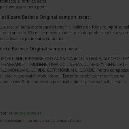
hraneste si fortifica parul
parfumeaza superb parul
utilizare Batiste Original sampon uscat:
 uscat se agita intotdeauna temeinic, inainte de folosire. Apoi se ap
a o distanta de 20 cm, se maseaza delicat cu degetele si se lasa scurt
. La final, se perie parul cu atentie.
ente Batiste Original sampon uscat:
 ISOBUTANE, PROPANE, ORYZA SATIVA (RICE) STARCH, ALCOHOL DEN
(FRAGRANCE), LIMONENE, LINALOOL, GERANIOL, BENZYL BENZOATE,
YLDIMONIUM CHLORIDE, CETRIMONIUM CHLORIDE. Pentru compoziti
ui este responsabil producatorul. Datorita posibilelor modificari, va
am sa verificati compozitia produsului direct pe ambalajul acestuia.
tor:
CHURCH& DWIGHT
et te asteptam in cea mai apropiata farmacie Catena