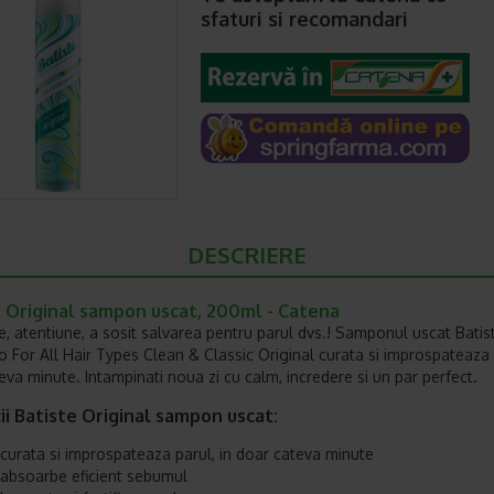
sfaturi si recomandari
DESCRIERE
e Original sampon uscat, 200ml - Catena
e, atentiune, a sosit salvarea pentru parul dvs.! Samponul uscat Batis
For All Hair Types Clean & Classic Original curata si improspateaza p
eva minute. Intampinati noua zi cu calm, incredere si un par perfect.
ii Batiste Original sampon uscat:
curata si improspateaza parul, in doar cateva minute
absoarbe eficient sebumul