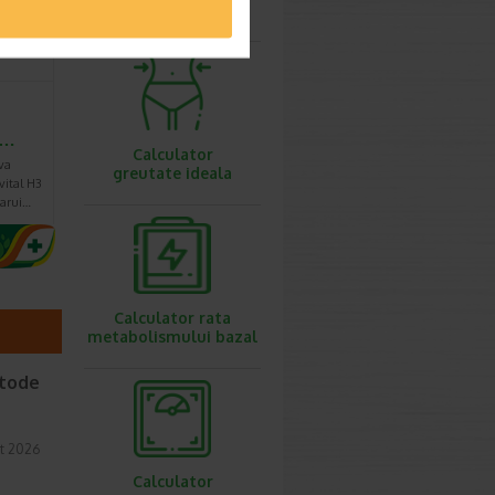
ovulatie
e…
Calculator
va
greutate ideala
vital H3
carui…
Calculator rata
metabolismului bazal
etode
t 2026
Calculator