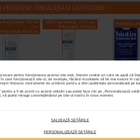
I PRODUSE DIN ACEEASI CATEGORIE
 Preț întreg:
105.40
-20% Preț întreg:
92,70 Lei
Plătești 2, pr
Lei
Preț redus: 74.16 Lei
Preț redus: 63.24 Lei
l DS sampon,
Ducray sampon
Masca cu biotin
l, Ducray
Anaphase Plus 200
pentru par, 50 g
necesare pentru funcționarea acestui site web, folosim cookie-uri care ne ajută să î
 în care funcționează site-ul, de exemplu, făcând rezultatele să fie mai exacte în caz
ml
DIFEEL
 noștri folosesc instrumente de urmărire pentru a oferi publicitate personalizată pe ba
sa de curatare
Ducray sampon Anaphase Plus
Produsele Difeel Pro-Gro
 pentru a fi de acord cu aceste utilizări sau puteți face clic pe „Personalizează setăr
a asupra factorilor
este un sampon impotriva caderii
sunt formule fortificate 
ial, vă puteți retrage consimțământul pe site-ul nostru în orice moment.
 in aparitia cazurilor…
parului, cu efect fortifiant si de…
cu biotina si promoveaz
SALVEAZĂ SETĂRILE
-40% Preț întreg:
60,10 Lei
-40% Preț întreg
Plătești 2, primești 3
Preț redus: 36.06 Lei
Preț redus: 7
PERSONALIZEAZĂ SETĂRILE