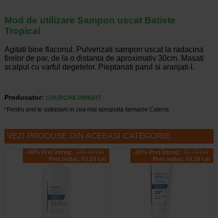
Mod de utilizare Sampon uscat Batiste
Tropical
Agitati bine flaconul. Pulverizati sampon uscat la radacina
firelor de par, de la o distanta de aproximativ 30cm. Masati
scalpul cu varful degetelor. Pieptanati parul si aranjati-l.
Producator:
CHURCH& DWIGHT
*Pentru pret te asteptam in cea mai apropiata farmacie Catena
VEZI PRODUSE DIN ACEEASI CATEGORIE
-40% Preț întreg:
105.40 Lei
-20% Preț întreg:
92,70 Lei
Preț redus: 63.24 Lei
Preț redus: 74.16 Lei