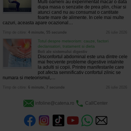
Multi oameni au experimentat macar o data
dupa masa o senzatie de prea plin, chiar si
atunci cand nu au consumat o cantitate
foarte mare de alimente. In cele mai multe
cazuri, aceasta apare ocazional…
Timp de citire:
4 minute, 55 secunde
26 iulie 2026
Totul despre meteorism: cauze, factori
declansatori, tratament si dieta
Boli ale sistemului digestiv
Disconfortul abdominal este una dintre cele
mai frecvente probleme digestive intalnite
la adulti si copii. Printre manifestarile care
pot afecta semnificativ confortul zilnic se
numara si meteorismul,…
Timp de citire:
6 minute, 7 secunde
26 iulie 2026
infoline@catena.ro
CallCenter