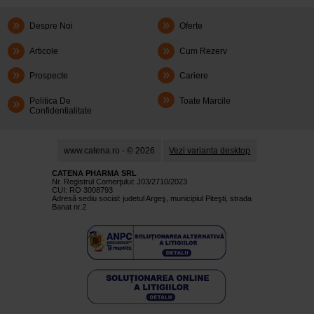
Despre Noi
Oferte
Articole
Cum Rezerv
Prospecte
Cariere
Politica De
Toate Marcile
Confidentialitate
www.catena.ro - © 2026
Vezi varianta desktop
CATENA PHARMA SRL
Nr. Registrul Comerţului: J03/2710/2023
CUI: RO 3008793
Adresă sediu social: judetul Argeş, municipiul Piteşti, strada
Banat nr.2