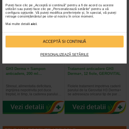
Puteți face clic pe „Acceptă si continuă” pentru a fi de acord cu aceste
utilizări sau puteți face clic pe „Personalizează setările” pentru a vă
configura opțiunile. Vă puteți modifica preferințele și, în special, vă puteți
retrage consimțământul pe site-ul nostru în orice moment.
-40% Preț întreg:
60,10 Lei
-40% Preț întreg:
130,60 Lei
Mai multe detalii
aici
.
Preț redus: 36.06 Lei
Preț redus: 78,36 Lei
ACCEPTĂ SI CONTINUĂ
PERSONALIZEAZĂ SETĂRILE
GH3 Derma + Sampon
Tratament anticadere GH3
anticadere, 200 ml…
Derma+, 12 fiole, GEROVITAL
Stresul, alimentatia deficitara,
Fiolele tratament impotriva caderii
ingrijirea nepotrivita pot duce
parului de la Gerovital H3 Derma+
treptat, in timp, la caderea parului…
se adreseaza oricarui tip de par…