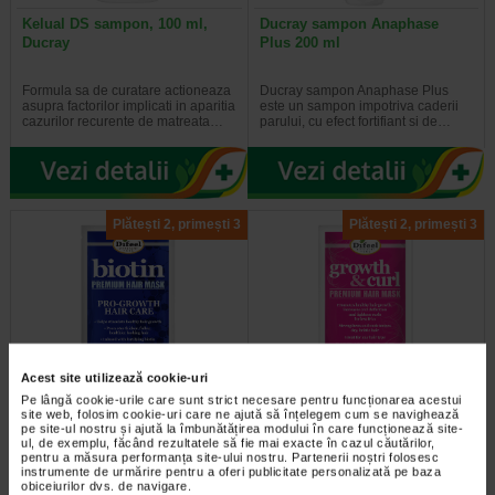
Kelual DS sampon, 100 ml,
Ducray sampon Anaphase
Ducray
Plus 200 ml
Formula sa de curatare actioneaza
Ducray sampon Anaphase Plus
asupra factorilor implicati in aparitia
este un sampon impotriva caderii
cazurilor recurente de matreata…
parului, cu efect fortifiant si de…
Plătești 2, primești 3
Plătești 2, primești 3
Acest site utilizează cookie-uri
Masca cu biotina pentru par,
Masca regeneranta cu biotina
Pe lângă cookie-urile care sunt strict necesare pentru funcționarea acestui
50 g, DIFEEL
par cret, 50 g, DIFEEL
site web, folosim cookie-uri care ne ajută să înțelegem cum se navighează
pe site-ul nostru și ajută la îmbunătățirea modului în care funcționează site-
ul, de exemplu, făcând rezultatele să fie mai exacte în cazul căutărilor,
Produsele Difeel Pro-Growth sunt
Beneficii: Defineste perfect firele de
pentru a măsura performanța site-ului nostru. Partenerii noștri folosesc
instrumente de urmărire pentru a oferi publicitate personalizată pe baza
formule fortificate infuzate cu
par si faciliteaza coafarea; Masca
obiceiurilor dvs. de navigare.
biotina si promoveaza cresterea…
hraneste profund; Uleiul de…