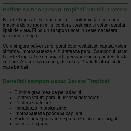
Batiste sampon uscat Tropical, 200ml - Catena
Batiste Tropical - Sampon uscat - contribuie la eliminarea
grasimii de pe radacini si confera stralucire si volum parului
lipsit de viata. Fiind un sampon uscat, nu este necesara
utilizarea de apa.
Cu o singura pulverizare, parul este revitalizat, capata volum
si forma. Improspateaza si hidrateaza parul. Samponul uscat
Batiste Tropical se recomanda persoanelor cu par deschis la
culoare. Are aroma exotica, de cocos. Poate fi folosit si de
catre barbati.
Beneficii sampon uscat Batiste Tropical
Elimina grasimea de pe radacini;
Confera volum parului uscat si deteriorat;
Confera stralucire;
Hidrateaza in profunzime;
Improspateaza podoaba capilara.
Parfum proaspat care se patreaza timp indelungat.
Nu incarca parul.