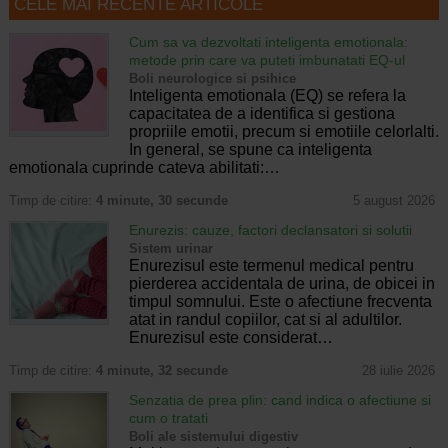
CELE MAI RECENTE ARTICOLE
Cum sa va dezvoltati inteligenta emotionala:
metode prin care va puteti imbunatati EQ-ul
Boli neurologice si psihice
Inteligenta emotionala (EQ) se refera la
capacitatea de a identifica si gestiona
propriile emotii, precum si emotiile celorlalti.
In general, se spune ca inteligenta
emotionala cuprinde cateva abilitati:…
Timp de citire:
4 minute, 30 secunde
5 august 2026
Enurezis: cauze, factori declansatori si solutii
Sistem urinar
Enurezisul este termenul medical pentru
pierderea accidentala de urina, de obicei in
timpul somnului. Este o afectiune frecventa
atat in randul copiilor, cat si al adultilor.
Enurezisul este considerat…
Timp de citire:
4 minute, 32 secunde
28 iulie 2026
Senzatia de prea plin: cand indica o afectiune si
cum o tratati
Boli ale sistemului digestiv