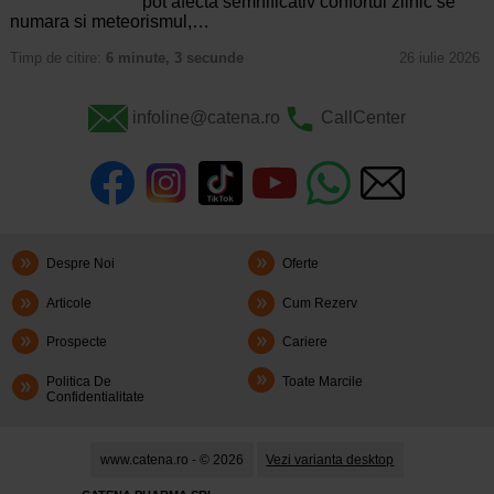
pot afecta semnificativ confortul zilnic se
numara si meteorismul,…
Timp de citire:
6 minute, 3 secunde
26 iulie 2026
infoline@catena.ro
CallCenter
Despre Noi
Oferte
Articole
Cum Rezerv
Prospecte
Cariere
Politica De
Toate Marcile
Confidentialitate
www.catena.ro - © 2026
Vezi varianta desktop