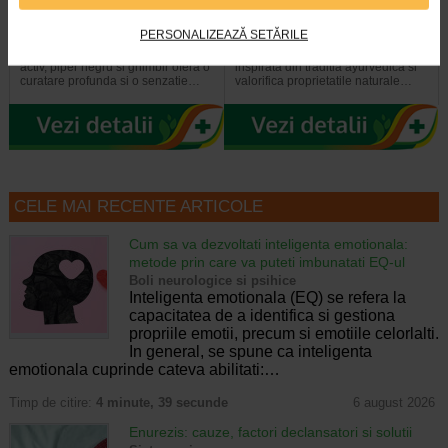
Carbune Activ, fara fluor, 100…
antibacterian cu Neem, fara…
PERSONALIZEAZĂ SETĂRILE
Pasta de dinti Dabur cu carbune
Pasta de dinti Dabur cu Neem este
activ, piper negru si ghimbir ofera o
inspirata din traditia ayurvedica si
curatare profunda si o senzatie…
valorifica proprietatile naturale…
CELE MAI RECENTE ARTICOLE
Cum sa va dezvoltati inteligenta emotionala:
metode prin care va puteti imbunatati EQ-ul
Boli neurologice si psihice
Inteligenta emotionala (EQ) se refera la
capacitatea de a identifica si gestiona
propriile emotii, precum si emotiile celorlalti.
In general, se spune ca inteligenta
emotionala cuprinde cateva abilitati:…
Timp de citire:
4 minute, 39 secunde
6 august 2026
Enurezis: cauze, factori declansatori si solutii