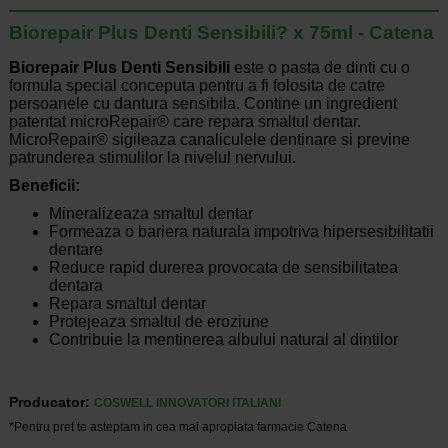
Biorepair Plus Denti Sensibili? x 75ml - Catena
Biorepair Plus Denti Sensibili
este o pasta de dinti cu o
formula special conceputa pentru a fi folosita de catre
persoanele cu dantura sensibila. Contine un ingredient
patentat microRepair® care repara smaltul dentar.
MicroRepair® sigileaza canaliculele dentinare si previne
patrunderea stimulilor la nivelul nervului.
Beneficii:
Mineralizeaza smaltul dentar
Formeaza o bariera naturala impotriva hipersesibilitatii
dentare
Reduce rapid durerea provocata de sensibilitatea
dentara
Repara smaltul dentar
Protejeaza smaltul de eroziune
Contribuie la mentinerea albului natural al dintilor
Producator:
COSWELL INNOVATORI ITALIANI
*Pentru pret te asteptam in cea mai apropiata farmacie Catena