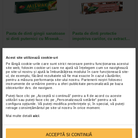
Pasta de dinti gingii sanatoase
Pasta de dinti protectie
si dinti puternici cu Miswak…
impotriva cariilor, cu extract…
Inspirata din traditia ayurvedica a
Pasta de dinti Dabur cu cuisoare
utilizarii betisorului de miswak,
este recomandata in special pentru
Acest site utilizează cookie-uri
aceasta pasta de dinti ofera…
gingii sensibile. Cuisoarele sunt…
Pe lângă cookie-urile care sunt strict necesare pentru funcționarea acestui
site web, folosim cookie-uri care ne ajută să înțelegem cum se navighează
pe site-ul nostru și ajută la îmbunătățirea modului în care funcționează site-
ul, de exemplu, făcând rezultatele să fie mai exacte în cazul căutărilor,
pentru a măsura performanța site-ului nostru. Partenerii noștri folosesc
instrumente de urmărire pentru a oferi publicitate personalizată pe baza
obiceiurilor dvs. de navigare.
Plătești 2, primești 3
Plătești 2, primești 3
Puteți face clic pe „Acceptă si continuă” pentru a fi de acord cu aceste
utilizări sau puteți face clic pe „Personalizează setările” pentru a vă
configura opțiunile. Vă puteți modifica preferințele și, în special, vă puteți
retrage consimțământul pe site-ul nostru în orice moment.
Mai multe detalii
aici
.
ACCEPTĂ SI CONTINUĂ
Pasta de dinti albire cu
Pasta de dinti cu efect