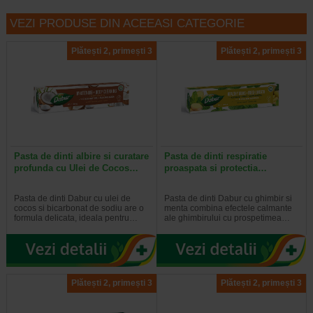
VEZI PRODUSE DIN ACEEASI CATEGORIE
Plătești 2, primești 3
Plătești 2, primești 3
Pasta de dinti albire si curatare
Pasta de dinti respiratie
profunda cu Ulei de Cocos…
proaspata si protectia…
Pasta de dinti Dabur cu ulei de
Pasta de dinti Dabur cu ghimbir si
cocos si bicarbonat de sodiu are o
menta combina efectele calmante
formula delicata, ideala pentru…
ale ghimbirului cu prospetimea…
Plătești 2, primești 3
Plătești 2, primești 3