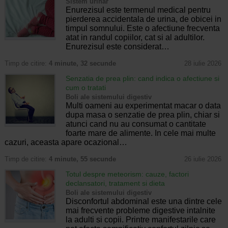
Sistem urinar
Enurezisul este termenul medical pentru
pierderea accidentala de urina, de obicei in
timpul somnului. Este o afectiune frecventa
atat in randul copiilor, cat si al adultilor.
Enurezisul este considerat…
Timp de citire:
4 minute, 32 secunde
28 iulie 2026
Senzatia de prea plin: cand indica o afectiune si
cum o tratati
Boli ale sistemului digestiv
Multi oameni au experimentat macar o data
dupa masa o senzatie de prea plin, chiar si
atunci cand nu au consumat o cantitate
foarte mare de alimente. In cele mai multe
cazuri, aceasta apare ocazional…
Timp de citire:
4 minute, 55 secunde
26 iulie 2026
Totul despre meteorism: cauze, factori
declansatori, tratament si dieta
Boli ale sistemului digestiv
Disconfortul abdominal este una dintre cele
mai frecvente probleme digestive intalnite
la adulti si copii. Printre manifestarile care