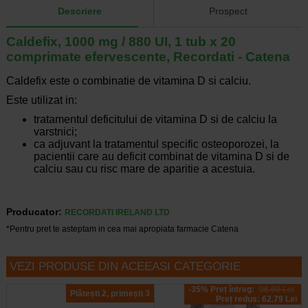
Descriere
Prospect
Caldefix, 1000 mg / 880 UI, 1 tub x 20
comprimate efervescente, Recordati - Catena
Caldefix este o combinatie de vitamina D si calciu.
Este utilizat in:
tratamentul deficitului de vitamina D si de calciu la
varstnici;
ca adjuvant la tratamentul specific osteoporozei, la
pacientii care au deficit combinat de vitamina D si de
calciu sau cu risc mare de aparitie a acestuia.
Producator:
RECORDATI IRELAND LTD
*Pentru pret te asteptam in cea mai apropiata farmacie Catena
VEZI PRODUSE DIN ACEEASI CATEGORIE
-35% Preț întreg:
96.60 Lei
Plătești 2, primești 3
Preț redus: 62.79 Lei