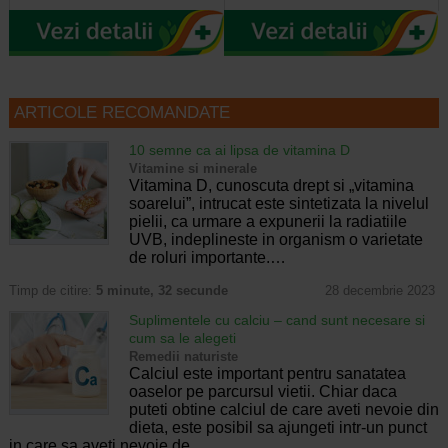
ARTICOLE RECOMANDATE
10 semne ca ai lipsa de vitamina D
Vitamine si minerale
Vitamina D, cunoscuta drept si „vitamina
soarelui”, intrucat este sintetizata la nivelul
pielii, ca urmare a expunerii la radiatiile
UVB, indeplineste in organism o varietate
de roluri importante.…
Timp de citire:
5 minute, 32 secunde
28 decembrie 2023
Suplimentele cu calciu – cand sunt necesare si
cum sa le alegeti
Remedii naturiste
Calciul este important pentru sanatatea
oaselor pe parcursul vietii. Chiar daca
puteti obtine calciul de care aveti nevoie din
dieta, este posibil sa ajungeti intr-un punct
in care sa aveti nevoie de…