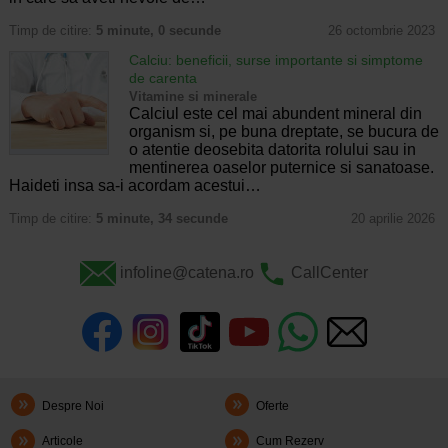
Timp de citire:
5 minute, 0 secunde
26 octombrie 2023
Calciu: beneficii, surse importante si simptome
de carenta
Vitamine si minerale
Calciul este cel mai abundent mineral din
organism si, pe buna dreptate, se bucura de
o atentie deosebita datorita rolului sau in
mentinerea oaselor puternice si sanatoase.
Haideti insa sa-i acordam acestui…
Timp de citire:
5 minute, 34 secunde
20 aprilie 2026
infoline@catena.ro
CallCenter
Despre Noi
Oferte
Articole
Cum Rezerv