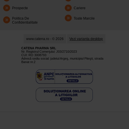
Prospecte
Cariere
Politica De
Toate Marcile
Confidentialitate
www.catena.ro - © 2026
Vezi varianta desktop
CATENA PHARMA SRL
Nr. Registrul Comerţului: J03/2710/2023
CUI: RO 3008793
Adresă sediu social: judetul Argeş, municipiul Piteşti, strada
Banat nr.2