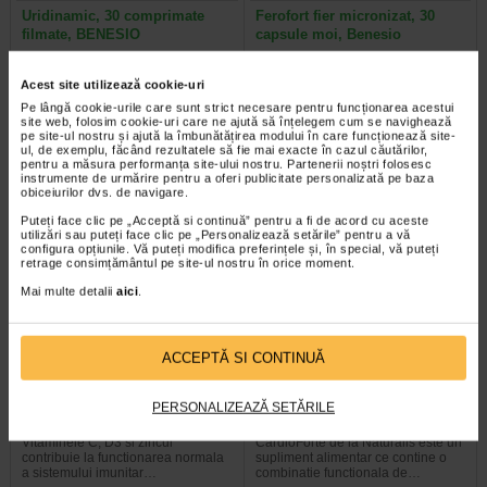
Uridinamic, 30 comprimate
Ferofort fier micronizat, 30
filmate, BENESIO
capsule moi, Benesio
Supliment alimentar cu o formula
Benesio Ferofort este un supliment
Acest site utilizează cookie-uri
complexa, ce combina magneziu,
alimentar care combina fier
Pe lângă cookie-urile care sunt strict necesare pentru funcționarea acestui
acid alfa-lipoic, uridina, citidina…
micronizat, vitamina C si acid…
site web, folosim cookie-uri care ne ajută să înțelegem cum se navighează
pe site-ul nostru și ajută la îmbunătățirea modului în care funcționează site-
ul, de exemplu, făcând rezultatele să fie mai exacte în cazul căutărilor,
pentru a măsura performanța site-ului nostru. Partenerii noștri folosesc
instrumente de urmărire pentru a oferi publicitate personalizată pe baza
obiceiurilor dvs. de navigare.
Plătești 2, primești 3
Plătești 2, primești 3
Puteți face clic pe „Acceptă si continuă” pentru a fi de acord cu aceste
utilizări sau puteți face clic pe „Personalizează setările” pentru a vă
configura opțiunile. Vă puteți modifica preferințele și, în special, vă puteți
retrage consimțământul pe site-ul nostru în orice moment.
Mai multe detalii
aici
.
ACCEPTĂ SI CONTINUĂ
ImunoSuport 1000, 30
Cardioforte, 20 comprimate
comprimate, NATURALIS
filmate, NATURALIS
PERSONALIZEAZĂ SETĂRILE
Vitaminele C, D3 si zincul
CardioForte de la Naturalis este un
contribuie la functionarea normala
supliment alimentar ce contine o
a sistemului imunitar…
combinatie functionala de…