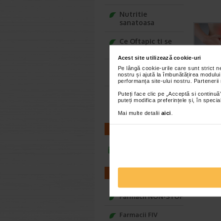
Nutritie
sanatoasa
Ce Oftapic ti se
potriveste
Acest site utilizează cookie-uri
Adora – Adorabili
Pe lângă cookie-urile care sunt strict 
nostru și ajută la îmbunătățirea modului
din prima clipa
performanța site-ului nostru. Partenerii
Puteți face clic pe „Acceptă si continuă”
Seturi cadou
puteți modifica preferințele și, în spec
Baylis&Harding
Mai multe detalii
aici
.
CONTACT
infoline@catena.ro
FARMACII
Farmacii NON-STOP
Farmacii FIV