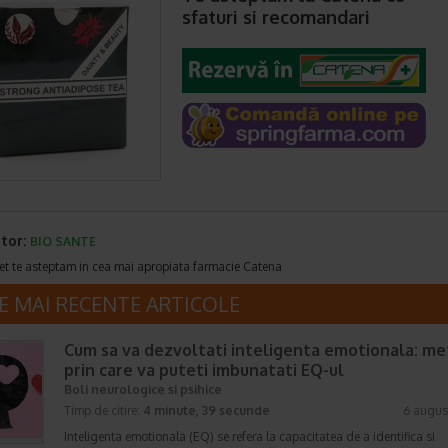
sfaturi si recomandari
tor:
BIO SANTE
et te asteptam in cea mai apropiata farmacie Catena
E MAI RECENTE ARTICOLE
Cum sa va dezvoltati inteligenta emotionala: m
prin care va puteti imbunatati EQ-ul
Boli neurologice si psihice
Timp de citire:
4 minute, 39 secunde
6 augus
Inteligenta emotionala (EQ) se refera la capacitatea de a identifica si