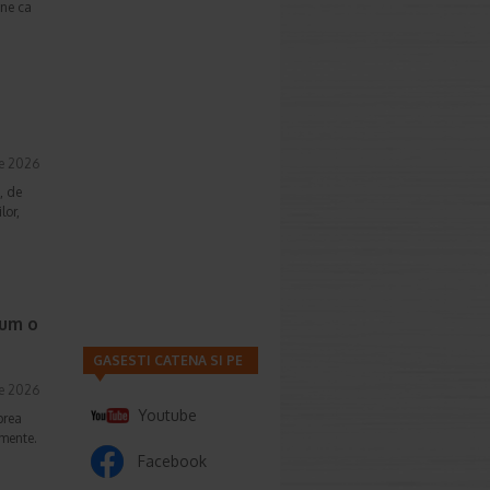
une ca
ie 2026
, de
lor,
cum o
GASESTI CATENA SI PE
ie 2026
Youtube
prea
imente.
Facebook