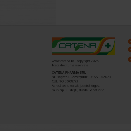
www.catena.ro - copyright 2026,
Toate drepturile rezervate
CATENA PHARMA SRL
Nr. Registrul Comerţului: J03/2710/2023
CUI: RO 3008793
Adresă sediu social: judetul Argeş,
municipiul Piteşti, strada Banat nr.2