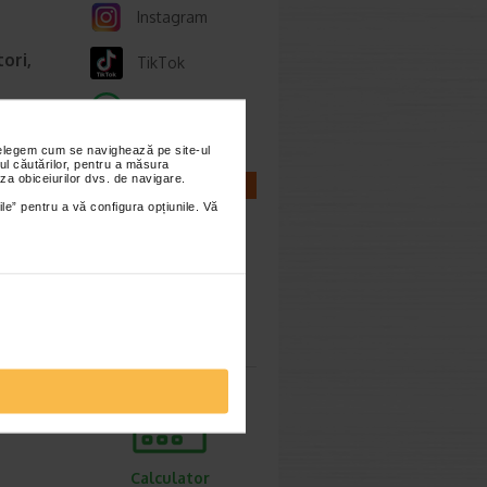
Instagram
ori,
TikTok
Whatsapp
ie 2026
nțelegem cum se navighează pe site-ul
gestive
ul căutărilor, pentru a măsura
tiv
za obiceiurilor dvs. de navigare.
CALCULATOARE
ile” pentru a vă configura opțiunile. Vă
Calculator
sarcina
Calculator