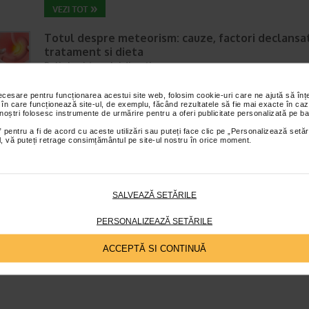
Totul despre meteorism: cauze, factori declansat
tratament si dieta
Boli ale sistemului digestiv
Timp de citire:
6 minute, 3 secunde
26 iul
necesare pentru funcționarea acestui site web, folosim cookie-uri care ne ajută să î
Disconfortul abdominal este una dintre cele mai frecvente probleme di
 în care funcționează site-ul, de exemplu, făcând rezultatele să fie mai exacte în caz
intalnite la adulti si copii. Printre manifestarile care pot afecta semnifica
 noștri folosesc instrumente de urmărire pentru a oferi publicitate personalizată pe ba
confortul zilnic se numara si meteorismul,…
 pentru a fi de acord cu aceste utilizări sau puteți face clic pe „Personalizează setăr
ial, vă puteți retrage consimțământul pe site-ul nostru în orice moment.
SALVEAZĂ SETĂRILE
PERSONALIZEAZĂ SETĂRILE
ACCEPTĂ SI CONTINUĂ