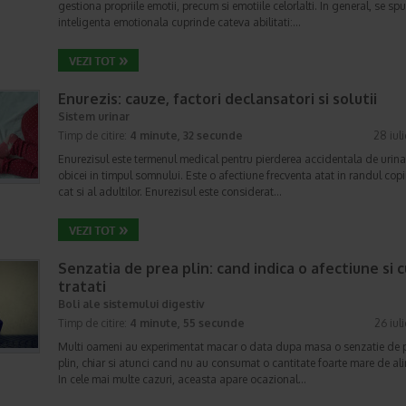
gestiona propriile emotii, precum si emotiile celorlalti. In general, se sp
inteligenta emotionala cuprinde cateva abilitati:…
Enurezis: cauze, factori declansatori si solutii
Sistem urinar
Timp de citire:
4 minute, 32 secunde
28 iul
Enurezisul este termenul medical pentru pierderea accidentala de urina
obicei in timpul somnului. Este o afectiune frecventa atat in randul copii
cat si al adultilor. Enurezisul este considerat…
Senzatia de prea plin: cand indica o afectiune si 
tratati
Boli ale sistemului digestiv
Timp de citire:
4 minute, 55 secunde
26 iul
Multi oameni au experimentat macar o data dupa masa o senzatie de 
plin, chiar si atunci cand nu au consumat o cantitate foarte mare de al
In cele mai multe cazuri, aceasta apare ocazional…