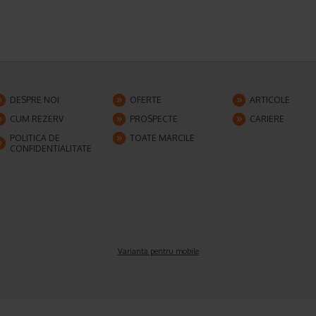
DESPRE NOI
OFERTE
ARTICOLE
CUM REZERV
PROSPECTE
CARIERE
POLITICA DE
TOATE MARCILE
CONFIDENTIALITATE
Varianta pentru mobile