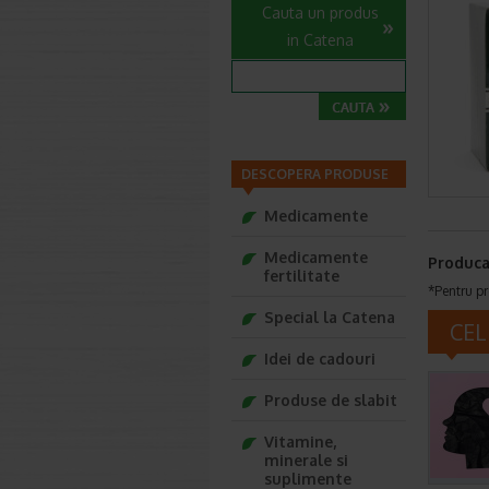
Cauta un produs
in Catena
DESCOPERA PRODUSE
Medicamente
Medicamente
Produca
fertilitate
*Pentru pr
Special la Catena
CEL
Idei de cadouri
Produse de slabit
Vitamine,
minerale si
suplimente