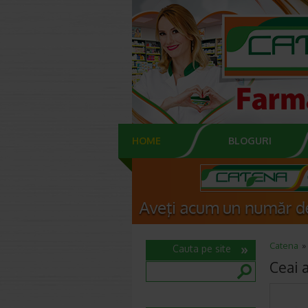
HOME
BLOGURI
Catena
Cauta pe site
Ceai a