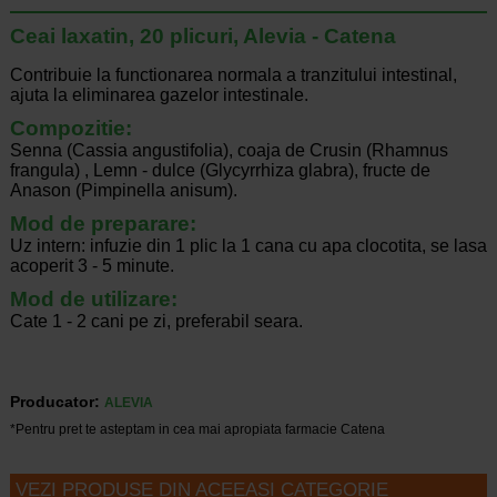
Ceai laxatin, 20 plicuri, Alevia - Catena
Contribuie la functionarea normala a tranzitului intestinal,
ajuta la eliminarea gazelor intestinale.
Compozitie:
Senna (Cassia angustifolia), coaja de Crusin (Rhamnus
frangula) , Lemn - dulce (Glycyrrhiza glabra), fructe de
Anason (Pimpinella anisum).
Mod de preparare:
Uz intern: infuzie din 1 plic la 1 cana cu apa clocotita, se lasa
acoperit 3 - 5 minute.
Mod de utilizare:
Cate 1 - 2 cani pe zi, preferabil seara.
Producator:
ALEVIA
*Pentru pret te asteptam in cea mai apropiata farmacie Catena
VEZI PRODUSE DIN ACEEASI CATEGORIE