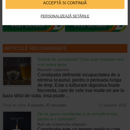
ACCEPTĂ SI CONTINUĂ
Naturalis ProbioSuport Forte este
Naturalis ProbioSuport COMPLEX
un supliment alimentar formulat cu
este un supliment alimentar cu
Saccharomyces cerevisiae var…
formula simbiotica, care combina…
PERSONALIZEAZĂ SETĂRILE
ARTICOLE RECOMANDATE
Suferiti de constipatie? Care sunt ceaiurile care
v-ar putea ajuta
Remedii naturiste
Constipatia defineste incapacitatea de a
elimina scaunul, pentru o perioada lunga
de timp. Este o tulburare digestiva foarte
frecventa, care de cele mai multe ori are la
baza stilul de viata, insa poate…
Timp de citire:
6 minute, 47 secunde
21 ianuarie 2026
De ce apare constipatia si ce remedii exista
pentru a o combate?
Boli ale sistemului digestiv
Constipatie este un termen medical care