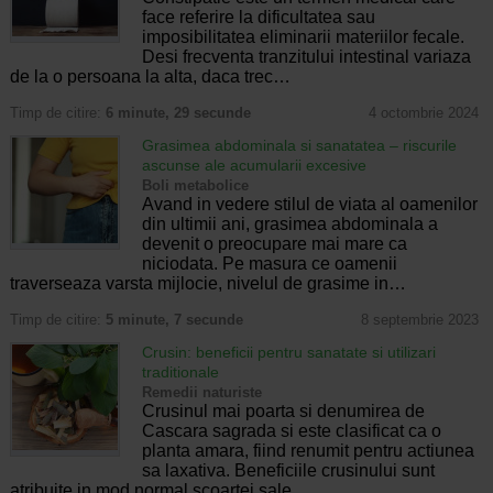
face referire la dificultatea sau
imposibilitatea eliminarii materiilor fecale.
Desi frecventa tranzitului intestinal variaza
de la o persoana la alta, daca trec…
Timp de citire:
6 minute, 29 secunde
4 octombrie 2024
Grasimea abdominala si sanatatea – riscurile
ascunse ale acumularii excesive
Boli metabolice
Avand in vedere stilul de viata al oamenilor
din ultimii ani, grasimea abdominala a
devenit o preocupare mai mare ca
niciodata. Pe masura ce oamenii
traverseaza varsta mijlocie, nivelul de grasime in…
Timp de citire:
5 minute, 7 secunde
8 septembrie 2023
Crusin: beneficii pentru sanatate si utilizari
traditionale
Remedii naturiste
Crusinul mai poarta si denumirea de
Cascara sagrada si este clasificat ca o
planta amara, fiind renumit pentru actiunea
sa laxativa. Beneficiile crusinului sunt
atribuite in mod normal scoartei sale,…