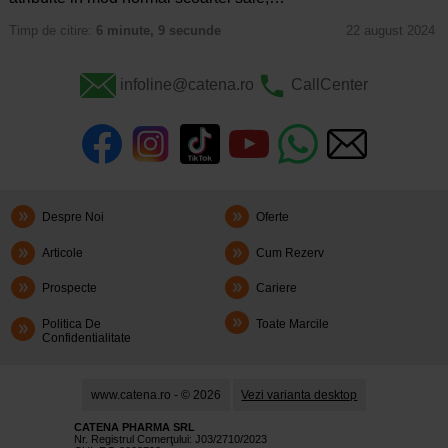
Timp de citire:
6 minute, 9 secunde
22 august 2024
infoline@catena.ro
CallCenter
Despre Noi
Oferte
Articole
Cum Rezerv
Prospecte
Cariere
Politica De
Toate Marcile
Confidentialitate
www.catena.ro - © 2026
Vezi varianta desktop
CATENA PHARMA SRL
Nr. Registrul Comerţului: J03/2710/2023