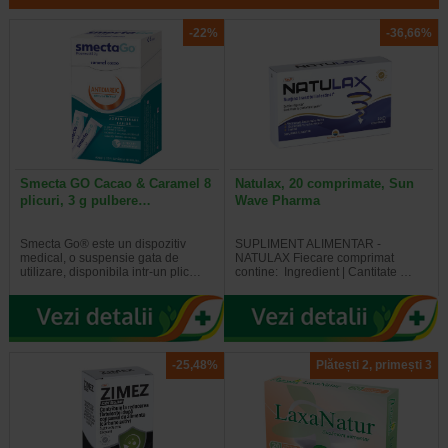
-22%
-36,66%
Smecta GO Cacao & Caramel 8
Natulax, 20 comprimate, Sun
plicuri, 3 g pulbere…
Wave Pharma
Smecta Go® este un dispozitiv
SUPLIMENT ALIMENTAR -
medical, o suspensie gata de
NATULAX Fiecare comprimat
utilizare, disponibila intr-un plic…
contine: Ingredient | Cantitate …
-25,48%
Plătești 2, primești 3