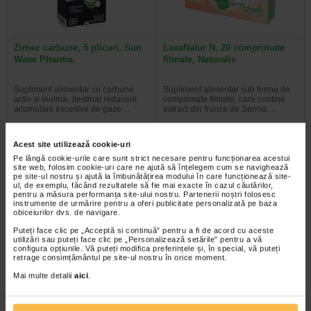
Zimez carbune, 5 plicuri, Sun
LaxaNatur N, 20 comprimate
Wave Pharma
filmate, Naturalis
Supliment alimentar cu carbune
Supliment alimentar sub forma de
activ si inulina, destinat reducerii
comprimate filmate, care contine
acumularii excesive de gaze…
extract din frunze de Senna…
Acest site utilizează cookie-uri
Pe lângă cookie-urile care sunt strict necesare pentru funcționarea acestui
site web, folosim cookie-uri care ne ajută să înțelegem cum se navighează
Plătești 2, primești 3
Plătești 2, primești 3
pe site-ul nostru și ajută la îmbunătățirea modului în care funcționează site-
ul, de exemplu, făcând rezultatele să fie mai exacte în cazul căutărilor,
pentru a măsura performanța site-ului nostru. Partenerii noștri folosesc
instrumente de urmărire pentru a oferi publicitate personalizată pe baza
obiceiurilor dvs. de navigare.
Puteți face clic pe „Acceptă si continuă” pentru a fi de acord cu aceste
utilizări sau puteți face clic pe „Personalizează setările” pentru a vă
configura opțiunile. Vă puteți modifica preferințele și, în special, vă puteți
retrage consimțământul pe site-ul nostru în orice moment.
Mai multe detalii
aici
.
ProbioSuport Forte, 10
ProbioSuport Complex, 15
capsule vegetale, Naturalis
capsule, Naturalis