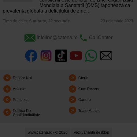
Mondiala a Sanatatii (OMS) raporteaza ca
prevalenta globala a deficitului de zinc…
Timp de citire:
6 minute, 22 secunde
29 noiembrie 2023
infoline@catena.ro
CallCenter
Despre Noi
Oferte
Articole
Cum Rezerv
Prospecte
Cariere
Politica De
Toate Marcile
Confidentialitate
www.catena.ro - © 2026
Vezi varianta desktop