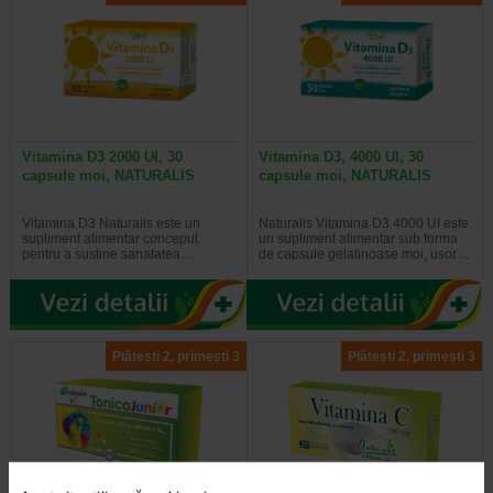
Vitamina D3 2000 UI, 30
Vitamina D3, 4000 UI, 30
capsule moi, NATURALIS
capsule moi, NATURALIS
Vitamina D3 Naturalis este un
Naturalis Vitamina D3 4000 UI este
supliment alimentar conceput
un supliment alimentar sub forma
pentru a sustine sanatatea…
de capsule gelatinoase moi, usor…
Plătești 2, primești 3
Plătești 2, primești 3