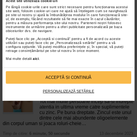
Acest site utilizează cookie-uri
Pe lângă cookie-urile care sunt strict necesare pentru funcționarea acestui
Tonico junior 10 monodoze, 12
Vitamina C, 20 comprimate
site web, folosim cookie-uri care ne ajută să înțelegem cum se navighează
ml, Benesio
masticabile, NATURALIS
pe site-ul nostru și ajută la îmbunătățirea modului în care funcționează site-
ul, de exemplu, făcând rezultatele să fie mai exacte în cazul căutărilor,
pentru a măsura performanța site-ului nostru. Partenerii noștri folosesc
TONICO Junior este un supliment
Naturalis Vitamina C este un
instrumente de urmărire pentru a oferi publicitate personalizată pe baza
alimentar cu indulcitor, special
supliment alimentar sub forma de
obiceiurilor dvs. de navigare.
conceput pentru copii, care…
comprimate masticabile, usor de…
Puteți face clic pe „Acceptă si continuă” pentru a fi de acord cu aceste
utilizări sau puteți face clic pe „Personalizează setările” pentru a vă
configura opțiunile. Vă puteți modifica preferințele și, în special, vă puteți
retrage consimțământul pe site-ul nostru în orice moment.
Mai multe detalii
aici
.
ARTICOLE RECOMANDATE
ACCEPTĂ SI CONTINUĂ
Suplimentele cu zinc: cine ar trebui sa le ia si in
ce doze
PERSONALIZEAZĂ SETĂRILE
Vitamine si minerale
Tot mai multe persoane incep sa-si indrepte
atentia in ultima vreme catre suplimentele
cu zinc. Pe buna dreptate. Zincul este unul
dintre cele mai abundente oligoelemente
din corpul uman si joaca roluri-cheie…
Timp de citire:
6 minute, 50 secunde
13 decembrie 2023