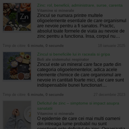
Zinc: rol, beneficii, administrare, surse, carenta
Vitamine si minerale
Zincul se numara printre multele
oligoelemente esentiale de care organismul
are nevoie pentru a fi sanatos. Practic,
absolut toate formele de viata au nevoie de
zinc pentru a functiona. Insa, corpul nu…
Timp de citire:
6 minute, 0 secunde
18 ianuarie 2025
Zincul si beneficiile lui in raceala si gripa
Boli ale sistemului respirator
Zincul este un mineral care face parte din
categoria oligoelementelor, adica acele
elemente chimice de care organismul are
nevoie in cantitati foarte mici, dar care sunt
indispensabile bunei functionari…
Timp de citire:
6 minute, 0 secunde
27 decembrie 2023
Deficitul de zinc – simptome si impact asupra
sanatatii
Vitamine si minerale
O epidemie de care cei mai multi oameni
din intreaga lume probabil nu sunt
constienti este deficitul de zinc. Organizatia