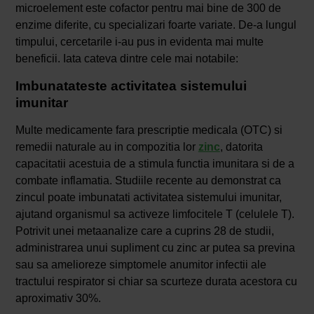
microelement este cofactor pentru mai bine de 300 de
enzime diferite, cu specializari foarte variate. De-a lungul
timpului, cercetarile i-au pus in evidenta mai multe
beneficii. Iata cateva dintre cele mai notabile:
Imbunatateste activitatea sistemului
imunitar
Multe medicamente fara prescriptie medicala (OTC) si
remedii naturale au in compozitia lor
zinc
, datorita
capacitatii acestuia de a stimula functia imunitara si de a
combate inflamatia. Studiile recente au demonstrat ca
zincul poate imbunatati activitatea sistemului imunitar,
ajutand organismul sa activeze limfocitele T (celulele T).
Potrivit unei metaanalize care a cuprins 28 de studii,
administrarea unui supliment cu zinc ar putea sa previna
sau sa amelioreze simptomele anumitor infectii ale
tractului respirator si chiar sa scurteze durata acestora cu
aproximativ 30%.