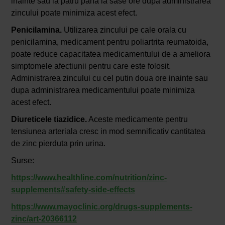
inainte sau la patru pana la sase ore dupa administrarea
zincului poate minimiza acest efect.
Penicilamina.
Utilizarea zincului pe cale orala cu
penicilamina, medicament pentru poliartrita reumatoida,
poate reduce capacitatea medicamentului de a ameliora
simptomele afectiunii pentru care este folosit.
Administrarea zincului cu cel putin doua ore inainte sau
dupa administrarea medicamentului poate minimiza
acest efect.
Diureticele tiazidice.
Aceste medicamente pentru
tensiunea arteriala cresc in mod semnificativ cantitatea
de zinc pierduta prin urina.
Surse:
https://www.healthline.com/nutrition/zinc-
supplements#safety-side-effects
https://www.mayoclinic.org/drugs-supplements-
zinc/art-20366112