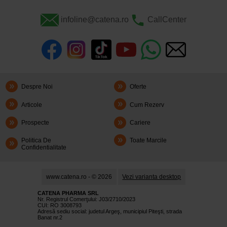
infoline@catena.ro
CallCenter
Despre Noi
Oferte
Articole
Cum Rezerv
Prospecte
Cariere
Politica De
Toate Marcile
Confidentialitate
www.catena.ro - © 2026
Vezi varianta desktop
CATENA PHARMA SRL
Nr. Registrul Comerţului: J03/2710/2023
CUI: RO 3008793
Adresă sediu social: judetul Argeş, municipiul Piteşti, strada
Banat nr.2