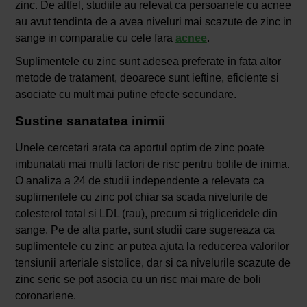
zinc. De altfel, studiile au relevat ca persoanele cu acnee
au avut tendinta de a avea niveluri mai scazute de zinc in
sange in comparatie cu cele fara
acnee
.
Suplimentele cu zinc sunt adesea preferate in fata altor
metode de tratament, deoarece sunt ieftine, eficiente si
asociate cu mult mai putine efecte secundare.
Sustine sanatatea inimii
Unele cercetari arata ca aportul optim de zinc poate
imbunatati mai multi factori de risc pentru bolile de inima.
O analiza a 24 de studii independente a relevata ca
suplimentele cu zinc pot chiar sa scada nivelurile de
colesterol total si LDL (rau), precum si trigliceridele din
sange. Pe de alta parte, sunt studii care sugereaza ca
suplimentele cu zinc ar putea ajuta la reducerea valorilor
tensiunii arteriale sistolice, dar si ca nivelurile scazute de
zinc seric se pot asocia cu un risc mai mare de boli
coronariene.