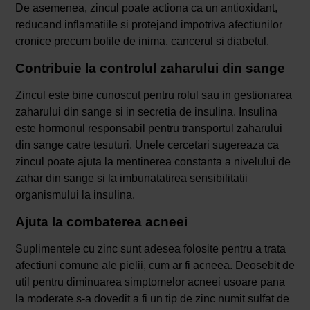
De asemenea, zincul poate actiona ca un antioxidant,
reducand inflamatiile si protejand impotriva afectiunilor
cronice precum bolile de inima, cancerul si diabetul.
Contribuie la controlul zaharului din sange
Zincul este bine cunoscut pentru rolul sau in gestionarea
zaharului din sange si in secretia de insulina. Insulina
este hormonul responsabil pentru transportul zaharului
din sange catre tesuturi. Unele cercetari sugereaza ca
zincul poate ajuta la mentinerea constanta a nivelului de
zahar din sange si la imbunatatirea sensibilitatii
organismului la insulina.
Ajuta la combaterea acneei
Suplimentele cu zinc sunt adesea folosite pentru a trata
afectiuni comune ale pielii, cum ar fi acneea. Deosebit de
util pentru diminuarea simptomelor acneei usoare pana
la moderate s-a dovedit a fi un tip de zinc numit sulfat de