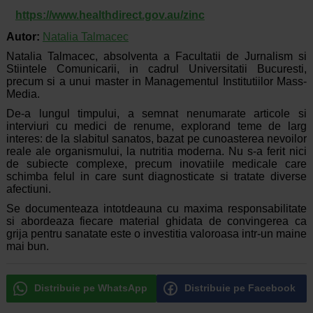
https://www.healthdirect.gov.au/zinc
Autor:
Natalia Talmacec
Natalia Talmacec, absolventa a Facultatii de Jurnalism si
Stiintele Comunicarii, in cadrul Universitatii Bucuresti,
precum si a unui master in Managementul Institutiilor Mass-
Media.
De-a lungul timpului, a semnat nenumarate articole si
interviuri cu medici de renume, explorand teme de larg
interes: de la slabitul sanatos, bazat pe cunoasterea nevoilor
reale ale organismului, la nutritia moderna. Nu s-a ferit nici
de subiecte complexe, precum inovatiile medicale care
schimba felul in care sunt diagnosticate si tratate diverse
afectiuni.
Se documenteaza intotdeauna cu maxima responsabilitate
si abordeaza fiecare material ghidata de convingerea ca
grija pentru sanatate este o investitia valoroasa intr-un maine
mai bun.
Distribuie pe WhatsApp
Distribuie pe Facebook