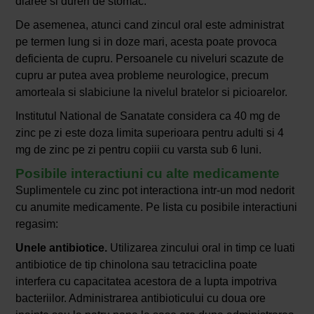
diaree si dureri de stomac.
De asemenea, atunci cand zincul oral este administrat
pe termen lung si in doze mari, acesta poate provoca
deficienta de cupru. Persoanele cu niveluri scazute de
cupru ar putea avea probleme neurologice, precum
amorteala si slabiciune la nivelul bratelor si picioarelor.
Institutul National de Sanatate considera ca 40 mg de
zinc pe zi este doza limita superioara pentru adulti si 4
mg de zinc pe zi pentru copiii cu varsta sub 6 luni.
Posibile interactiuni cu alte medicamente
Suplimentele cu zinc pot interactiona intr-un mod nedorit
cu anumite medicamente. Pe lista cu posibile interactiuni
regasim:
Unele antibiotice.
Utilizarea zincului oral in timp ce luati
antibiotice de tip chinolona sau tetraciclina poate
interfera cu capacitatea acestora de a lupta impotriva
bacteriilor. Administrarea antibioticului cu doua ore