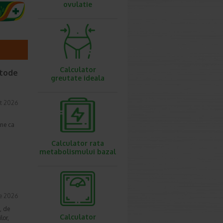
ovulatie
Calculator
etode
greutate ideala
t 2026
une ca
Calculator rata
metabolismului bazal
ie 2026
, de
Calculator
lor,