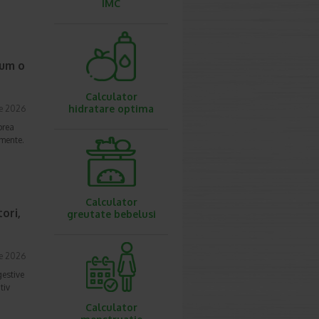
IMC
cum o
Calculator
hidratare optima
ie 2026
prea
imente.
Calculator
ori,
greutate bebelusi
ie 2026
gestive
tiv
Calculator