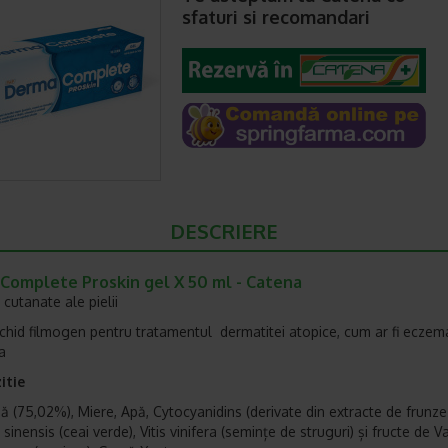
sfaturi si recomandari
DESCRIERE
Complete Proskin gel X 50 ml - Catena
 cutanate ale pielii
ichid filmogen pentru tratamentul dermatitei atopice, cum ar fi eczem
a
itie
ină (75,02%), Miere, Apă, Cytocyanidins (derivate din extracte de frunz
sinensis (ceai verde), Vitis vinifera (semințe de struguri) și fructe de 