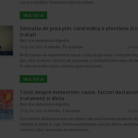
cat si al adultilor. Enurezisul este considerat…
Senzatia de prea plin: cand indica o afectiune si 
tratati
Boli ale sistemului digestiv
Timp de citire:
4 minute, 55 secunde
26 iul
Multi oameni au experimentat macar o data dupa masa o senzatie de 
plin, chiar si atunci cand nu au consumat o cantitate foarte mare de al
In cele mai multe cazuri, aceasta apare ocazional…
Totul despre meteorism: cauze, factori declansat
tratament si dieta
Boli ale sistemului digestiv
Timp de citire:
6 minute, 3 secunde
26 iul
Disconfortul abdominal este una dintre cele mai frecvente probleme di
intalnite la adulti si copii. Printre manifestarile care pot afecta semnifica
confortul zilnic se numara si meteorismul,…