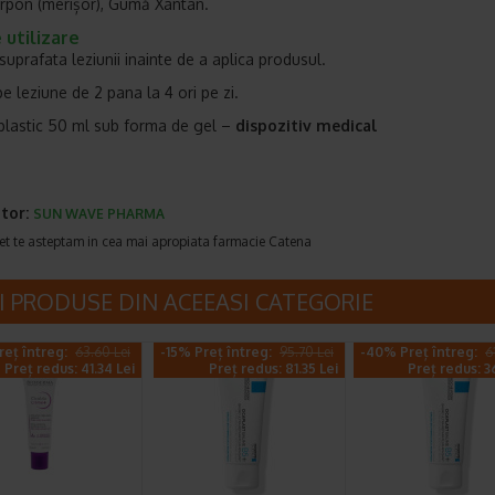
pon (merișor), Gumă Xantan.
utilizare
suprafata leziunii inainte de a aplica produsul.
pe leziune de 2 pana la 4 ori pe zi.
 plastic 50 ml sub forma de gel –
dispozitiv medical
tor:
SUN WAVE PHARMA
et te asteptam in cea mai apropiata farmacie Catena
I PRODUSE DIN ACEEASI CATEGORIE
reț întreg:
63.60 Lei
-15% Preț întreg:
95.70 Lei
-40% Preț întreg:
6
Preț redus: 41.34 Lei
Preț redus: 81.35 Lei
Preț redus: 3