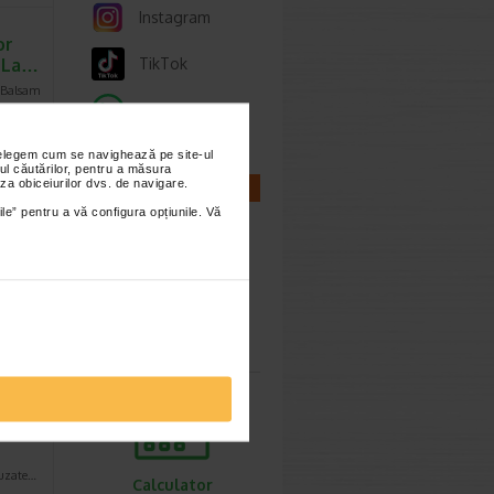
Instagram
or
, La…
TikTok
 Balsam
Whatsapp
nțelegem cum se navighează pe site-ul
ul căutărilor, pentru a măsura
za obiceiurilor dvs. de navigare.
CALCULATOARE
 de preț
ile” pentru a vă configura opțiunile. Vă
Calculator
sarcina
l,
NA
auzate…
Calculator