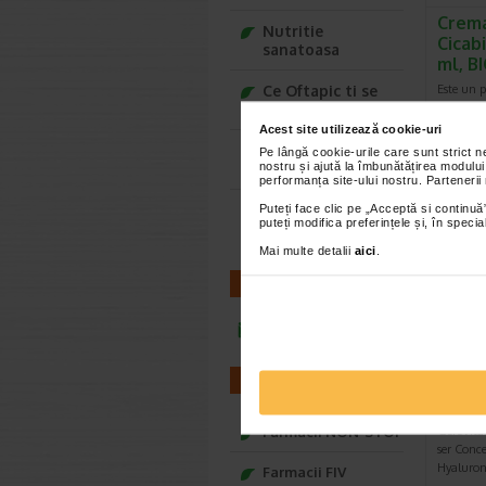
Crema
Nutritie
Cicab
sanatoasa
ml, 
Ce Oftapic ti se
Este un pr
potriveste
ultra-rep
previne ci
Acest site utilizează cookie-uri
Adora – Adorabili
Pe lângă cookie-urile care sunt strict 
nostru și ajută la îmbunătățirea modului
din prima clipa
performanța site-ului nostru. Partenerii
-40%
Puteți face clic pe „Acceptă si continuă”
Seturi cadou
puteți modifica preferințele și, în spec
Baylis&Harding
Mai multe detalii
aici
.
CONTACT
infoline@catena.ro
Derma
FARMACII
conce
10 x 
Farmacii NON-STOP
Gerovita
ser Conce
Hyaluron 
Farmacii FIV