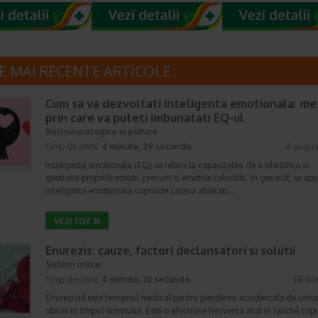
E MAI RECENTE ARTICOLE
Cum sa va dezvoltati inteligenta emotionala: m
prin care va puteti imbunatati EQ-ul
Boli neurologice si psihice
Timp de citire:
4 minute, 39 secunde
6 augus
Inteligenta emotionala (EQ) se refera la capacitatea de a identifica si
gestiona propriile emotii, precum si emotiile celorlalti. In general, se sp
inteligenta emotionala cuprinde cateva abilitati:…
Enurezis: cauze, factori declansatori si solutii
Sistem urinar
Timp de citire:
4 minute, 32 secunde
28 iul
Enurezisul este termenul medical pentru pierderea accidentala de urina
obicei in timpul somnului. Este o afectiune frecventa atat in randul copii