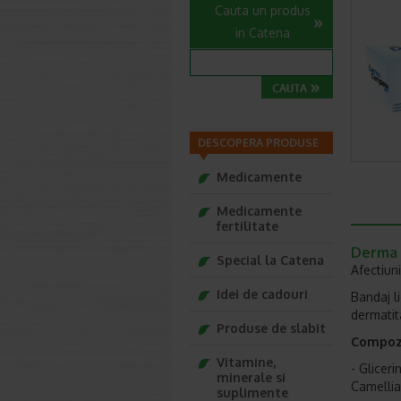
Cauta un produs
in Catena
DESCOPERA PRODUSE
Medicamente
Medicamente
fertilitate
Derma 
Special la Catena
Afectiuni
Idei de cadouri
Bandaj l
dermatit
Produse de slabit
Compoz
Vitamine,
- Glicer
minerale si
Camellia 
suplimente