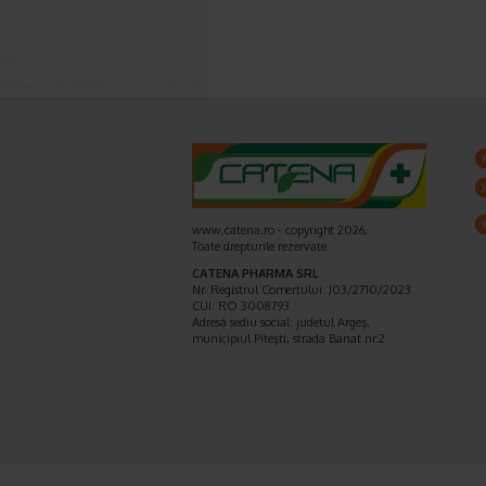
www.catena.ro - copyright 2026,
Toate drepturile rezervate
CATENA PHARMA SRL
Nr. Registrul Comerţului: J03/2710/2023
CUI: RO 3008793
Adresă sediu social: judetul Argeş,
municipiul Piteşti, strada Banat nr.2