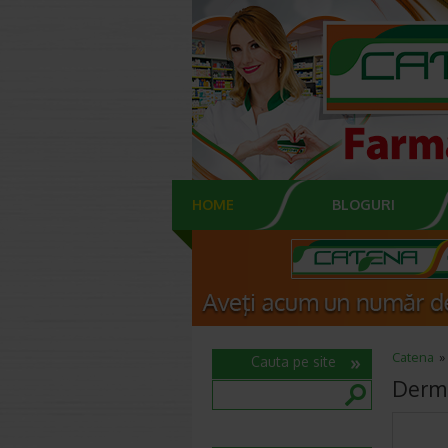
HOME
BLOGURI
Catena
Cauta pe site
Derma