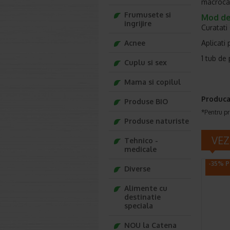
macrocar
Frumusete si
Mod de 
ingrijire
Curatati 
Acnee
Aplicati 
1 tub de
Cuplu si sex
Mama si copilul
Produca
Produse BIO
*Pentru pr
Produse naturiste
VEZ
Tehnico -
medicale
-35% P
Diverse
Alimente cu
destinatie
speciala
NOU la Catena