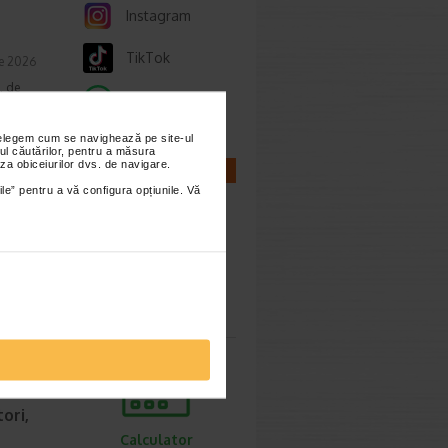
Instagram
TikTok
ie 2026
, de
Whatsapp
lor,
nțelegem cum se navighează pe site-ul
ul căutărilor, pentru a măsura
za obiceiurilor dvs. de navigare.
CALCULATOARE
ile” pentru a vă configura opțiunile. Vă
cum o
ie 2026
Calculator
prea
sarcina
imente.
ori,
Calculator