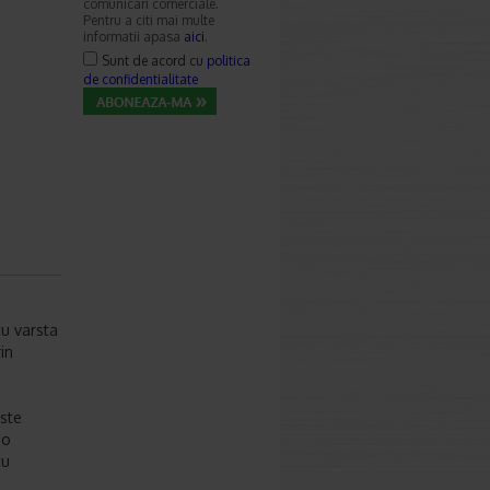
comunicari comerciale.
Pentru a citi mai multe
informatii apasa
aici
.
Sunt de acord cu
politica
de confidentialitate
cu varsta
in
este
 o
cu