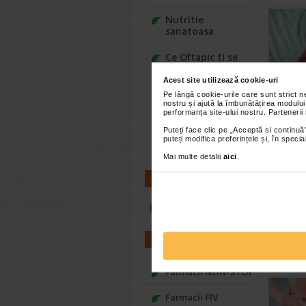
Nutritie
sanatoasa
Ce Oftapic ti se
potriveste
Acest site utilizează cookie-uri
Adora – Adorabili
Pe lângă cookie-urile care sunt strict 
nostru și ajută la îmbunătățirea modului
din prima clipa
performanța site-ului nostru. Partenerii
Puteți face clic pe „Acceptă si continuă”
Seturi cadou
puteți modifica preferințele și, în spec
Baylis&Harding
Mai multe detalii
aici
.
CONTACT
infoline@catena.ro
FARMACII
Farmacii NON-STOP
Farmacii FIV