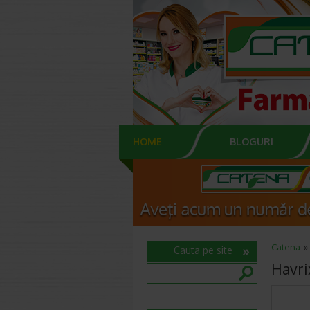
HOME
BLOGURI
Catena
Cauta pe site
Havri