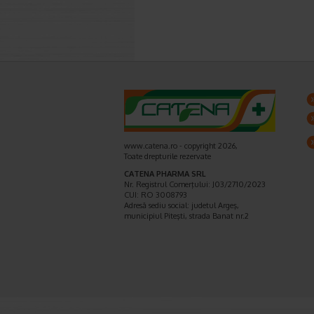
www.catena.ro - copyright 2026,
Toate drepturile rezervate
CATENA PHARMA SRL
Nr. Registrul Comerţului: J03/2710/2023
CUI: RO 3008793
Adresă sediu social: judetul Argeş,
municipiul Piteşti, strada Banat nr.2