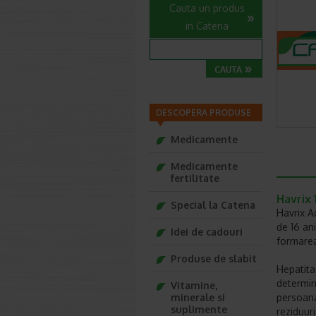
Cauta un produs
in Catena
DESCOPERA PRODUSE
Medicamente
Medicamente
fertilitate
Havrix 
Special la Catena
Havrix Ad
de 16 ani
Idei de cadouri
formarea
Produse de slabit
Hepatita
determin
Vitamine,
minerale si
persoana
suplimente
reziduuri