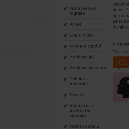
saptaman
Frumusete si
dureri. D
ingrijire
tipul man
persoane
Acnee
manifest
Cuplu si sex
Produca
Mama si copilul
*Pentru pr
Produse BIO
CEL
Produse naturiste
Tehnico -
medicale
Diverse
Alimente cu
destinatie
speciala
NOU la Catena