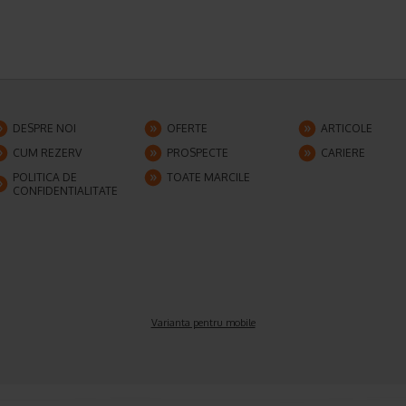
DESPRE NOI
OFERTE
ARTICOLE
CUM REZERV
PROSPECTE
CARIERE
POLITICA DE
TOATE MARCILE
CONFIDENTIALITATE
Varianta pentru mobile