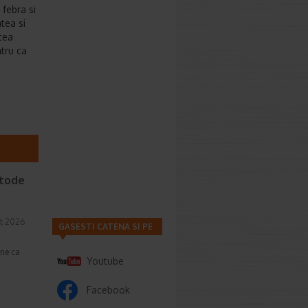
 febra si
atea si
atea
ntru ca
etode
t 2026
GASESTI CATENA SI PE
une ca
Youtube
Facebook