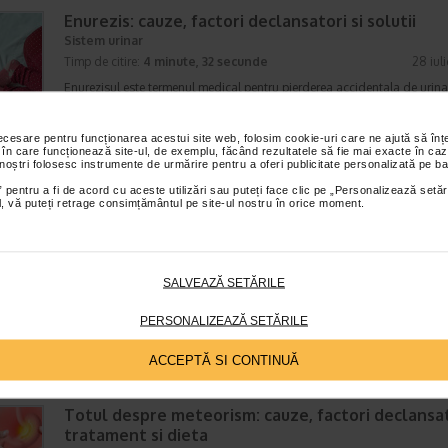
Enurezis: cauze, factori declansatori si solutii
Sistem urinar
Timp de citire:
4 minute, 32 secunde
28 iul
Enurezisul este termenul medical pentru pierderea accidentala de urina
obicei in timpul somnului. Este o afectiune frecventa atat in randul copii
cat si al adultilor. Enurezisul este considerat…
necesare pentru funcționarea acestui site web, folosim cookie-uri care ne ajută să î
 în care funcționează site-ul, de exemplu, făcând rezultatele să fie mai exacte în caz
 noștri folosesc instrumente de urmărire pentru a oferi publicitate personalizată pe ba
 pentru a fi de acord cu aceste utilizări sau puteți face clic pe „Personalizează setăr
ial, vă puteți retrage consimțământul pe site-ul nostru în orice moment.
Senzatia de prea plin: cand indica o afectiune si 
tratati
Boli ale sistemului digestiv
Timp de citire:
4 minute, 55 secunde
26 iul
SALVEAZĂ SETĂRILE
Multi oameni au experimentat macar o data dupa masa o senzatie de 
plin, chiar si atunci cand nu au consumat o cantitate foarte mare de al
PERSONALIZEAZĂ SETĂRILE
In cele mai multe cazuri, aceasta apare ocazional…
ACCEPTĂ SI CONTINUĂ
Totul despre meteorism: cauze, factori declansat
tratament si dieta