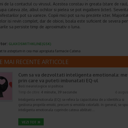
i de la contactul cu virusul. Acestea constau in greata (stare de rau),
upa cateva zile, albul ochilor si pielea se pot ingalbeni (icter). Severit
ifestarilor pot sa varieze. Copiii mici pot sa nu prezinte icter. Majorit
lor isi revin complet, dar de obicei, boala este suficient de severa pe
arile sa persiste timp de aproximativ o luna.
tor:
GLAXOSMITHKLINE(GSK)
et te asteptam in cea mai apropiata farmacie Catena
E MAI RECENTE ARTICOLE
Cum sa va dezvoltati inteligenta emotionala: m
prin care va puteti imbunatati EQ-ul
Boli neurologice si psihice
Timp de citire:
4 minute, 39 secunde
6 augus
Inteligenta emotionala (EQ) se refera la capacitatea de a identifica si
gestiona propriile emotii, precum si emotiile celorlalti. In general, se sp
inteligenta emotionala cuprinde cateva abilitati:…