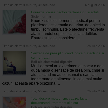
Timp de citire:
4 minute, 39 secunde
6 august 2026
Enurezis: cauze, factori declansatori si solutii
Sistem urinar
Enurezisul este termenul medical pentru
pierderea accidentala de urina, de obicei in
timpul somnului. Este o afectiune frecventa
atat in randul copiilor, cat si al adultilor.
Enurezisul este considerat…
Timp de citire:
4 minute, 32 secunde
28 iulie 2026
Senzatia de prea plin: cand indica o afectiune si
cum o tratati
Boli ale sistemului digestiv
Multi oameni au experimentat macar o data
dupa masa o senzatie de prea plin, chiar si
atunci cand nu au consumat o cantitate
foarte mare de alimente. In cele mai multe
cazuri, aceasta apare ocazional…
Timp de citire:
4 minute, 55 secunde
26 iulie 2026
Totul despre meteorism: cauze, factori
declansatori, tratament si dieta
Boli ale sistemului digestiv