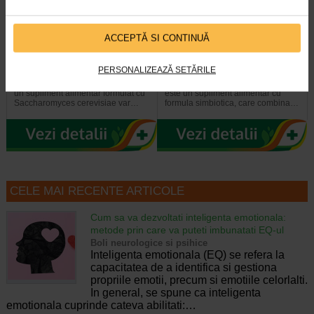
ACCEPTĂ SI CONTINUĂ
ProbioSuport Forte, 10
ProbioSuport Complex, 15
capsule vegetale, Naturalis
capsule, Naturalis
PERSONALIZEAZĂ SETĂRILE
Naturalis ProbioSuport Forte este
Naturalis ProbioSuport COMPLEX
un supliment alimentar formulat cu
este un supliment alimentar cu
Saccharomyces cerevisiae var…
formula simbiotica, care combina…
CELE MAI RECENTE ARTICOLE
Cum sa va dezvoltati inteligenta emotionala:
metode prin care va puteti imbunatati EQ-ul
Boli neurologice si psihice
Inteligenta emotionala (EQ) se refera la
capacitatea de a identifica si gestiona
propriile emotii, precum si emotiile celorlalti.
In general, se spune ca inteligenta
emotionala cuprinde cateva abilitati:…