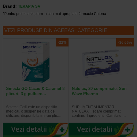
Brand:
TERAPIA SA
*Pentru pret te asteptam in cea mai apropiata farmacie Catena
VEZI PRODUSE DIN ACEEASI CATEGORIE
-22%
-36,66%
Smecta GO Cacao & Caramel 8
Natulax, 20 comprimate, Sun
plicuri, 3 g pulbere…
Wave Pharma
Smecta Go® este un dispozitiv
SUPLIMENT ALIMENTAR -
medical, o suspensie gata de
NATULAX Fiecare comprimat
utilizare, disponibila intr-un plic…
contine: Ingredient | Cantitate …