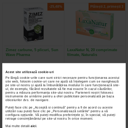
-25,48%
Plătești 2, primești 3
Zimez carbune, 5 plicuri, Sun
LaxaNatur N, 20 comprimate
Wave Pharma
filmate, Naturalis
Supliment alimentar cu carbune
Supliment alimentar sub forma de
activ si inulina, destinat reducerii
comprimate filmate, care contine
Acest site utilizează cookie-uri
acumularii excesive de gaze…
extract din frunze de Senna…
Pe lângă cookie-urile care sunt strict necesare pentru funcționarea acestui
site web, folosim cookie-uri care ne ajută să înțelegem cum se navighează
pe site-ul nostru și ajută la îmbunătățirea modului în care funcționează site-
ul, de exemplu, făcând rezultatele să fie mai exacte în cazul căutărilor,
pentru a măsura performanța site-ului nostru. Partenerii noștri folosesc
instrumente de urmărire pentru a oferi publicitate personalizată pe baza
obiceiurilor dvs. de navigare.
Plătești 2, primești 3
Plătești 2, primești 3
Puteți face clic pe „Acceptă si continuă” pentru a fi de acord cu aceste
utilizări sau puteți face clic pe „Personalizează setările” pentru a vă
configura opțiunile. Vă puteți modifica preferințele și, în special, vă puteți
retrage consimțământul pe site-ul nostru în orice moment.
Mai multe detalii
aici
.