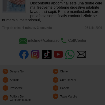
Disconfortul abdominal este una dintre cele
mai frecvente probleme digestive intalnite
la adulti si copii. Printre manifestarile care
pot afecta semnificativ confortul zilnic se
numara si meteorismul,…
Timp de citire:
6 minute, 3 secunde
26 iulie 2026
infoline@catena.ro
CallCenter
Despre Noi
Oferte
Articole
Cum Rezerv
Prospecte
Cariere
Politica De
Toate Marcile
Confidentialitate