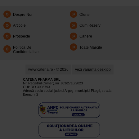
Despre Noi
Oferte
Articole
Cum Rezerv
Prospecte
Cariere
Politica De
Toate Marcile
Confidentialitate
www.catena.ro - © 2026
Vezi varianta desktop
CATENA PHARMA SRL
Nr. Registrul Comerţului: J03/2710/2023
CUI: RO 3008793
Adresă sediu social: judetul Argeş, municipiul Piteşti, strada
Banat nr.2