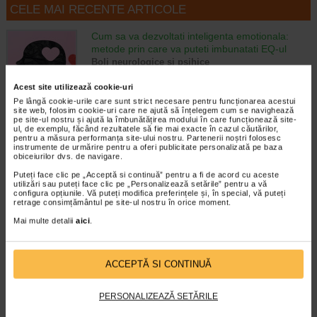
CELE MAI RECENTE ARTICOLE
Cum sa va dezvoltati inteligenta emotionala:
metode prin care va puteti imbunatati EQ-ul
Boli neurologice si psihice
Inteligenta emotionala (EQ) se refera la
capacitatea de a identifica si gestiona
Acest site utilizează cookie-uri
propriile emotii, precum si emotiile celorlalti.
Pe lângă cookie-urile care sunt strict necesare pentru funcționarea acestui
site web, folosim cookie-uri care ne ajută să înțelegem cum se navighează
In general, se spune ca inteligenta
pe site-ul nostru și ajută la îmbunătățirea modului în care funcționează site-
emotionala cuprinde cateva abilitati:…
ul, de exemplu, făcând rezultatele să fie mai exacte în cazul căutărilor,
pentru a măsura performanța site-ului nostru. Partenerii noștri folosesc
instrumente de urmărire pentru a oferi publicitate personalizată pe baza
Timp de citire:
4 minute, 39 secunde
6 august 2026
obiceiurilor dvs. de navigare.
Enurezis: cauze, factori declansatori si solutii
Puteți face clic pe „Acceptă si continuă” pentru a fi de acord cu aceste
Sistem urinar
utilizări sau puteți face clic pe „Personalizează setările” pentru a vă
Enurezisul este termenul medical pentru
configura opțiunile. Vă puteți modifica preferințele și, în special, vă puteți
retrage consimțământul pe site-ul nostru în orice moment.
pierderea accidentala de urina, de obicei in
timpul somnului. Este o afectiune frecventa
Mai multe detalii
aici
.
atat in randul copiilor, cat si al adultilor.
Enurezisul este considerat…
ACCEPTĂ SI CONTINUĂ
Timp de citire:
4 minute, 32 secunde
28 iulie 2026
Senzatia de prea plin: cand indica o afectiune si
PERSONALIZEAZĂ SETĂRILE
cum o tratati
Boli ale sistemului digestiv