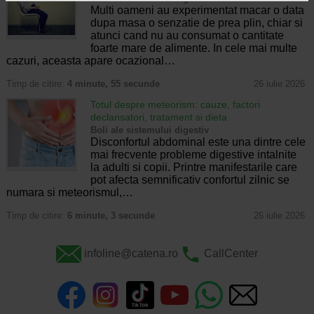
Multi oameni au experimentat macar o data
dupa masa o senzatie de prea plin, chiar si
atunci cand nu au consumat o cantitate
foarte mare de alimente. In cele mai multe
cazuri, aceasta apare ocazional…
Timp de citire:
4 minute, 55 secunde
26 iulie 2026
Totul despre meteorism: cauze, factori
declansatori, tratament si dieta
Boli ale sistemului digestiv
Disconfortul abdominal este una dintre cele
mai frecvente probleme digestive intalnite
la adulti si copii. Printre manifestarile care
pot afecta semnificativ confortul zilnic se
numara si meteorismul,…
Timp de citire:
6 minute, 3 secunde
26 iulie 2026
infoline@catena.ro
CallCenter