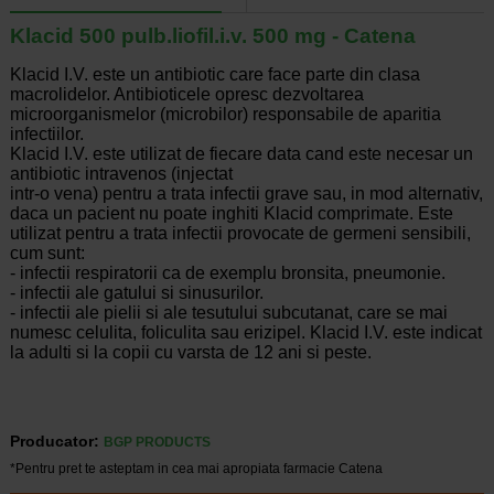
Klacid 500 pulb.liofil.i.v. 500 mg - Catena
Klacid I.V. este un antibiotic care face parte din clasa
macrolidelor. Antibioticele opresc dezvoltarea
microorganismelor (microbilor) responsabile de aparitia
infectiilor.
Klacid I.V. este utilizat de fiecare data cand este necesar un
antibiotic intravenos (injectat
intr-o vena) pentru a trata infectii grave sau, in mod alternativ,
daca un pacient nu poate inghiti Klacid comprimate. Este
utilizat pentru a trata infectii provocate de germeni sensibili,
cum sunt:
-
infectii respiratorii ca de exemplu bronsita, pneumonie.
-
infectii ale gatului si sinusurilor.
-
infectii ale pielii si ale tesutului subcutanat, care se mai
numesc celulita, foliculita sau erizipel. Klacid I.V. este indicat
la adulti si la copii cu varsta de 12 ani si peste.
Producator:
BGP PRODUCTS
*Pentru pret te asteptam in cea mai apropiata farmacie Catena