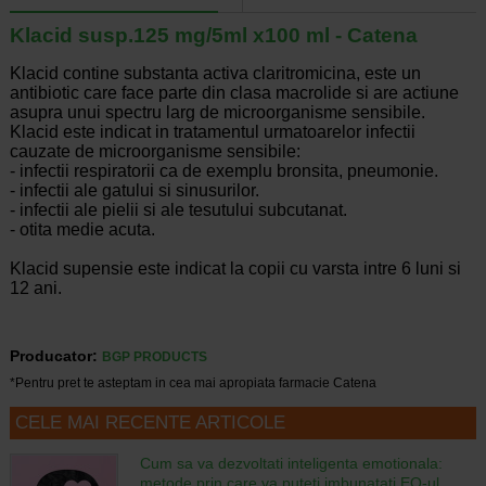
Klacid susp.125 mg/5ml x100 ml - Catena
Klacid contine substanta activa claritromicina, este un
antibiotic care face parte din clasa macrolide si are actiune
asupra unui spectru larg de microorganisme sensibile.
Klacid este indicat in tratamentul urmatoarelor infectii
cauzate de microorganisme sensibile:
-
infectii respiratorii ca de exemplu bronsita, pneumonie.
-
infectii ale gatului si sinusurilor.
-
infectii ale pielii si ale tesutului subcutanat.
-
otita medie acuta.
Klacid supensie este indicat la copii cu varsta intre 6 luni si
12 ani.
Producator:
BGP PRODUCTS
*Pentru pret te asteptam in cea mai apropiata farmacie Catena
CELE MAI RECENTE ARTICOLE
Cum sa va dezvoltati inteligenta emotionala:
metode prin care va puteti imbunatati EQ-ul