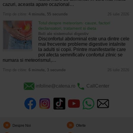
cazuri, aceasta apare ocazional…
Timp de citire:
4 minute, 55 secunde
26 iulie 2026
Totul despre meteorism: cauze, factori
declansatori, tratament si dieta
Boli ale sistemului digestiv
Disconfortul abdominal este una dintre cele
mai frecvente probleme digestive intalnite
la adulti si copii. Printre manifestarile care
pot afecta semnificativ confortul zilnic se
numara si meteorismul,…
Timp de citire:
6 minute, 3 secunde
26 iulie 2026
infoline@catena.ro
CallCenter
Despre Noi
Oferte