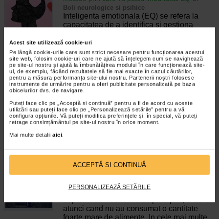
Boli neurologice si psihice
Inteligenta emotionala (EQ) se refera la
capacitatea de a identifica si gestiona
propriile emotii, precum si emotiile celorlalti.
In general, se spune ca inteligenta
Acest site utilizează cookie-uri
emotionala cuprinde cateva abilitati:…
Pe lângă cookie-urile care sunt strict necesare pentru funcționarea acestui
site web, folosim cookie-uri care ne ajută să înțelegem cum se navighează
pe site-ul nostru și ajută la îmbunătățirea modului în care funcționează site-
Timp de citire:
4 minute, 39 secunde
6 august 2026
ul, de exemplu, făcând rezultatele să fie mai exacte în cazul căutărilor,
pentru a măsura performanța site-ului nostru. Partenerii noștri folosesc
Enurezis: cauze, factori declansatori si solutii
instrumente de urmărire pentru a oferi publicitate personalizată pe baza
Sistem urinar
obiceiurilor dvs. de navigare.
Enurezisul este termenul medical pentru
Puteți face clic pe „Acceptă si continuă” pentru a fi de acord cu aceste
pierderea accidentala de urina, de obicei in
utilizări sau puteți face clic pe „Personalizează setările” pentru a vă
timpul somnului. Este o afectiune frecventa
configura opțiunile. Vă puteți modifica preferințele și, în special, vă puteți
retrage consimțământul pe site-ul nostru în orice moment.
atat in randul copiilor, cat si al adultilor.
Enurezisul este considerat…
Mai multe detalii
aici
.
Timp de citire:
4 minute, 32 secunde
28 iulie 2026
Senzatia de prea plin: cand indica o afectiune si
ACCEPTĂ SI CONTINUĂ
cum o tratati
Boli ale sistemului digestiv
PERSONALIZEAZĂ SETĂRILE
Multi oameni au experimentat macar o data
dupa masa o senzatie de prea plin, chiar si
atunci cand nu au consumat o cantitate
foarte mare de alimente. In cele mai multe