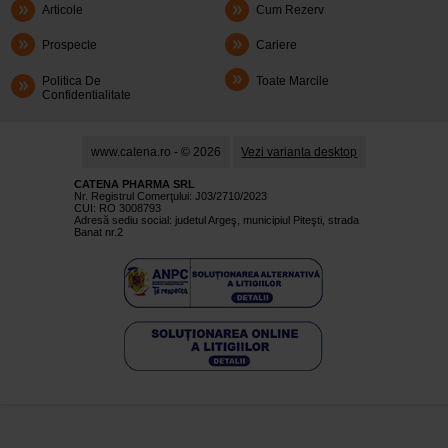
Articole
Cum Rezerv
Prospecte
Cariere
Politica De
Toate Marcile
Confidentialitate
www.catena.ro - © 2026
Vezi varianta desktop
CATENA PHARMA SRL
Nr. Registrul Comerţului: J03/2710/2023
CUI: RO 3008793
Adresă sediu social: judetul Argeş, municipiul Piteşti, strada
Banat nr.2