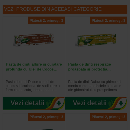
VEZI PRODUSE DIN ACEEASI CATEGORIE
Plătești 2, primești 3
Plătești 2, primești 3
Pasta de dinti albire si curatare
Pasta de dinti respiratie
profunda cu Ulei de Cocos…
proaspata si protectia…
Pasta de dinti Dabur cu ulei de
Pasta de dinti Dabur cu ghimbir si
cocos si bicarbonat de sodiu are o
menta combina efectele calmante
formula delicata, ideala pentru…
ale ghimbirului cu prospetimea…
Plătești 2, primești 3
Plătești 2, primești 3