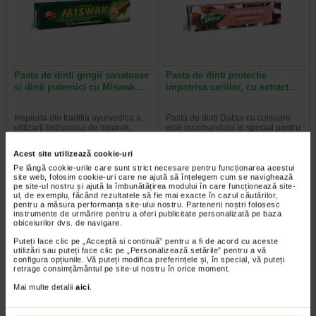
Pasta de dinti gingii sanatoase
Pasta de dinti protectie
si dinti puternici cu Miswak…
impotriva cariilor, cu extract…
Inspirata din traditia ayurvedica a
Pasta de dinti Dabur cu cuisoare
utilizarii betisorului de miswak,
este recomandata in special pentru
aceasta pasta de dinti ofera…
gingii sensibile. Cuisoarele sunt…
Acest site utilizează cookie-uri
Pe lângă cookie-urile care sunt strict necesare pentru funcționarea acestui
site web, folosim cookie-uri care ne ajută să înțelegem cum se navighează
pe site-ul nostru și ajută la îmbunătățirea modului în care funcționează site-
ul, de exemplu, făcând rezultatele să fie mai exacte în cazul căutărilor,
Plătești 2, primești 3
Plătești 2, primești 3
pentru a măsura performanța site-ului nostru. Partenerii noștri folosesc
instrumente de urmărire pentru a oferi publicitate personalizată pe baza
obiceiurilor dvs. de navigare.
Puteți face clic pe „Acceptă si continuă” pentru a fi de acord cu aceste
utilizări sau puteți face clic pe „Personalizează setările” pentru a vă
configura opțiunile. Vă puteți modifica preferințele și, în special, vă puteți
retrage consimțământul pe site-ul nostru în orice moment.
Mai multe detalii
aici
.
Pasta de dinti albire cu
Pasta de dinti cu efect