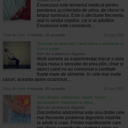
Sistem urinar
Enurezisul este termenul medical pentru
pierderea accidentala de urina, de obicei in
timpul somnului. Este o afectiune frecventa
atat in randul copiilor, cat si al adultilor.
Enurezisul este considerat…
Timp de citire:
4 minute, 32 secunde
28 iulie 2026
Senzatia de prea plin: cand indica o afectiune si
cum o tratati
Boli ale sistemului digestiv
Multi oameni au experimentat macar o data
dupa masa o senzatie de prea plin, chiar si
atunci cand nu au consumat o cantitate
foarte mare de alimente. In cele mai multe
cazuri, aceasta apare ocazional…
Timp de citire:
4 minute, 55 secunde
26 iulie 2026
Totul despre meteorism: cauze, factori
declansatori, tratament si dieta
Boli ale sistemului digestiv
Disconfortul abdominal este una dintre cele
mai frecvente probleme digestive intalnite
la adulti si copii. Printre manifestarile care
pot afecta semnificativ confortul zilnic se