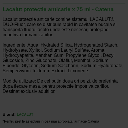
Lacalut protectie anticarie x 75 ml - Catena
Lacalut protectie anticarie contine sistemul LACALUT®
DUO-Fluor, care se distribuie rapid in cavitatea bucala si
transporta fluorul acolo unde este necesar, protejand
impotriva formarii cariilor.
Ingrediente: Aqua, Hydrated Silica, Hydrogenated Starch,
Hydrolysate, Xylitol, Sodium Lauryl Sulfate, Aroma,
Hydroxyapatite, Xanthan Gum, Propylene Glycol, Decyl
Glucoside, Zinc Gluconate, Olaflur, Menthol, Sodium
Fluoride, Glycerin, Sodium Saccharin, Sodium Hyaluronate,
Sempervivum Tectorum Extract, Limonene.
Mod de utilizare: De cel putin doua ori pe zi, de preferinta
dupa fiecare masa, pentru protectie impotriva cariilor.
Destinat exclusiv adultilor.
Brand:
LACALUT
*Pentru pret te asteptam in cea mai apropiata farmacie Catena