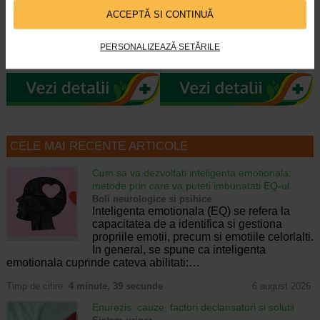
Carbune Activ, fara fluor, 100…
antibacterian cu Neem, fara…
ACCEPTĂ SI CONTINUĂ
Pasta de dinti Dabur cu carbune
Pasta de dinti Dabur cu Neem este
activ, piper negru si ghimbir ofera o
inspirata din traditia ayurvedica si
PERSONALIZEAZĂ SETĂRILE
curatare profunda si o senzatie…
valorifica proprietatile naturale…
CELE MAI RECENTE ARTICOLE
Cum sa va dezvoltati inteligenta emotionala:
metode prin care va puteti imbunatati EQ-ul
Boli neurologice si psihice
Inteligenta emotionala (EQ) se refera la
capacitatea de a identifica si gestiona
propriile emotii, precum si emotiile celorlalti.
In general, se spune ca inteligenta
emotionala cuprinde cateva abilitati:…
Timp de citire:
4 minute, 39 secunde
6 august 2026
Enurezis: cauze, factori declansatori si solutii