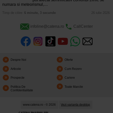
numara si meteorismul,…
Timp de citire:
6 minute, 3 secunde
26 iulie 2026
infoline@catena.ro
CallCenter
Despre Noi
Oferte
Articole
Cum Rezerv
Prospecte
Cariere
Politica De
Toate Marcile
Confidentialitate
www.catena.ro - © 2026
Vezi varianta desktop
CATENA PHARMA SRL