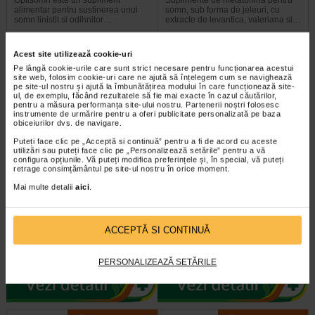
Optisomn este un supliment
Suplimente de melatonina pentru
alimentar pentru sustinerea unui
somn, sub forma de jeleuri, cu
somn linistit si odihnitor…
extracte de levantica, valeriana si…
Acest site utilizează cookie-uri
Pe lângă cookie-urile care sunt strict necesare pentru funcționarea acestui
site web, folosim cookie-uri care ne ajută să înțelegem cum se navighează
Plătești 2, primești 3
Plătești 2, primești 3
pe site-ul nostru și ajută la îmbunătățirea modului în care funcționează site-
ul, de exemplu, făcând rezultatele să fie mai exacte în cazul căutărilor,
pentru a măsura performanța site-ului nostru. Partenerii noștri folosesc
instrumente de urmărire pentru a oferi publicitate personalizată pe baza
obiceiurilor dvs. de navigare.
Puteți face clic pe „Acceptă si continuă” pentru a fi de acord cu aceste
utilizări sau puteți face clic pe „Personalizează setările” pentru a vă
configura opțiunile. Vă puteți modifica preferințele și, în special, vă puteți
retrage consimțământul pe site-ul nostru în orice moment.
Mai multe detalii
aici
.
SomnControl spray bucal, 30
Neuroalfa, 20 capsule moi,
ml, NATURALIS
BENESIO
ACCEPTĂ SI CONTINUĂ
Naturalis SomnControl spray bucal
Neuroalfa este un supliment
este un supliment alimentar sub
alimentar complex, formulat cu un
forma lichida, cu aroma de…
spectru larg de vitamine din…
PERSONALIZEAZĂ SETĂRILE