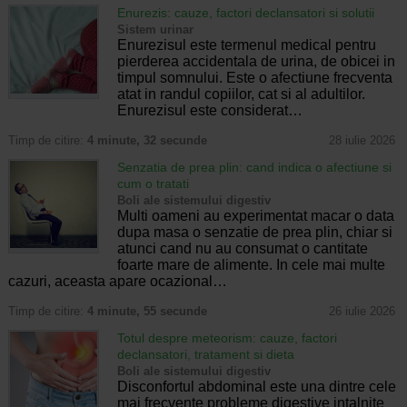
Enurezis: cauze, factori declansatori si solutii
Sistem urinar
Enurezisul este termenul medical pentru
pierderea accidentala de urina, de obicei in
timpul somnului. Este o afectiune frecventa
atat in randul copiilor, cat si al adultilor.
Enurezisul este considerat…
Timp de citire:
4 minute, 32 secunde
28 iulie 2026
Senzatia de prea plin: cand indica o afectiune si
cum o tratati
Boli ale sistemului digestiv
Multi oameni au experimentat macar o data
dupa masa o senzatie de prea plin, chiar si
atunci cand nu au consumat o cantitate
foarte mare de alimente. In cele mai multe
cazuri, aceasta apare ocazional…
Timp de citire:
4 minute, 55 secunde
26 iulie 2026
Totul despre meteorism: cauze, factori
declansatori, tratament si dieta
Boli ale sistemului digestiv
Disconfortul abdominal este una dintre cele
mai frecvente probleme digestive intalnite