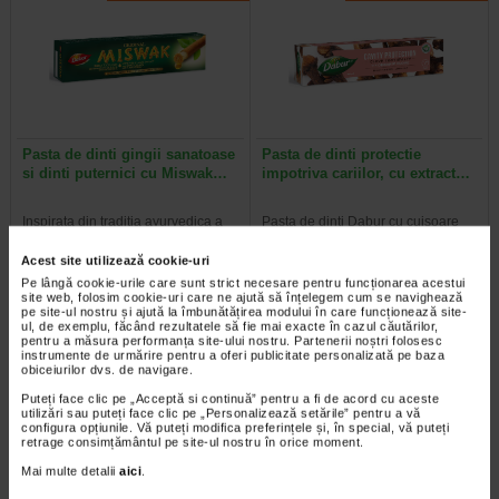
Pasta de dinti gingii sanatoase
Pasta de dinti protectie
si dinti puternici cu Miswak…
impotriva cariilor, cu extract…
Inspirata din traditia ayurvedica a
Pasta de dinti Dabur cu cuisoare
utilizarii betisorului de miswak,
este recomandata in special pentru
aceasta pasta de dinti ofera…
gingii sensibile. Cuisoarele sunt…
Acest site utilizează cookie-uri
Pe lângă cookie-urile care sunt strict necesare pentru funcționarea acestui
site web, folosim cookie-uri care ne ajută să înțelegem cum se navighează
pe site-ul nostru și ajută la îmbunătățirea modului în care funcționează site-
ul, de exemplu, făcând rezultatele să fie mai exacte în cazul căutărilor,
pentru a măsura performanța site-ului nostru. Partenerii noștri folosesc
Plătești 2, primești 3
Plătești 2, primești 3
instrumente de urmărire pentru a oferi publicitate personalizată pe baza
obiceiurilor dvs. de navigare.
Puteți face clic pe „Acceptă si continuă” pentru a fi de acord cu aceste
utilizări sau puteți face clic pe „Personalizează setările” pentru a vă
configura opțiunile. Vă puteți modifica preferințele și, în special, vă puteți
retrage consimțământul pe site-ul nostru în orice moment.
Mai multe detalii
aici
.