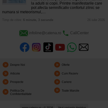
la adulti si copii. Printre manifestarile care
pot afecta semnificativ confortul zilnic se
numara si meteorismul,…
Timp de citire:
6 minute, 3 secunde
26 iulie 2026
infoline@catena.ro
CallCenter
Despre Noi
Oferte
Articole
Cum Rezerv
Prospecte
Cariere
Politica De
Toate Marcile
Confidentialitate
www.catena.ro - © 2026
Vezi varianta desktop