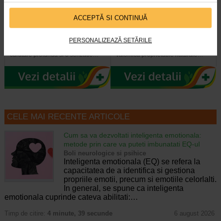
Pasta de dinti albire cu
Pasta de dinti cu efect
ACCEPTĂ SI CONTINUĂ
Carbune Activ, fara fluor, 100…
antibacterian cu Neem, fara…
PERSONALIZEAZĂ SETĂRILE
Pasta de dinti Dabur cu carbune
Pasta de dinti Dabur cu Neem este
activ, piper negru si ghimbir ofera o
inspirata din traditia ayurvedica si
curatare profunda si o senzatie…
valorifica proprietatile naturale…
CELE MAI RECENTE ARTICOLE
Cum sa va dezvoltati inteligenta emotionala:
metode prin care va puteti imbunatati EQ-ul
Boli neurologice si psihice
Inteligenta emotionala (EQ) se refera la
capacitatea de a identifica si gestiona
propriile emotii, precum si emotiile celorlalti.
In general, se spune ca inteligenta
emotionala cuprinde cateva abilitati:…
Timp de citire:
4 minute, 39 secunde
6 august 2026