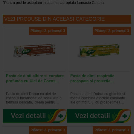
*Pentru pret te asteptam in cea mai apropiata farmacie Catena
VEZI PRODUSE DIN ACEEASI CATEGORIE
Plătești 2, primești 3
Plătești 2, primești 3
Pasta de dinti albire si curatare
Pasta de dinti respiratie
profunda cu Ulei de Cocos…
proaspata si protectia…
Pasta de dinti Dabur cu ulei de
Pasta de dinti Dabur cu ghimbir si
cocos si bicarbonat de sodiu are o
menta combina efectele calmante
formula delicata, ideala pentru…
ale ghimbirului cu prospetimea…
Plătești 2, primești 3
Plătești 2, primești 3