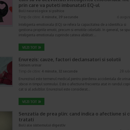
prin care va puteti imbunatati EQ-ul
Boli neurologice si psihice
Timp de citire:
4 minute, 39 secunde
6 augus
Inteligenta emotionala (EQ) se refera la capacitatea de a identifica si
gestiona propriile emotii, precum si emotiile celorlalti. In general, se sp
inteligenta emotionala cuprinde cateva abilitati:…
Enurezis: cauze, factori declansatori si solutii
Sistem urinar
Timp de citire:
4 minute, 32 secunde
28 iul
Enurezisul este termenul medical pentru pierderea accidentala de urina
obicei in timpul somnului. Este o afectiune frecventa atat in randul copii
cat si al adultilor. Enurezisul este considerat…
Senzatia de prea plin: cand indica o afectiune si 
tratati
Boli ale sistemului digestiv