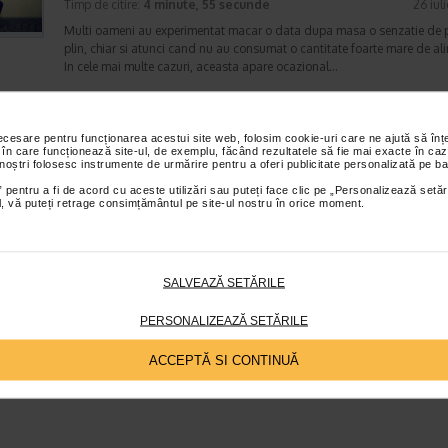
Timp de citire:
4 minute, 55 secunde
26 iul
Multi oameni au experimentat macar o data dupa masa o senzatie de 
plin, chiar si atunci cand nu au consumat o cantitate foarte mare de al
In cele mai multe cazuri, aceasta apare ocazional…
necesare pentru funcționarea acestui site web, folosim cookie-uri care ne ajută să î
Totul despre meteorism: cauze, factori declansat
 în care funcționează site-ul, de exemplu, făcând rezultatele să fie mai exacte în caz
 noștri folosesc instrumente de urmărire pentru a oferi publicitate personalizată pe ba
tratament si dieta
 pentru a fi de acord cu aceste utilizări sau puteți face clic pe „Personalizează setăr
Boli ale sistemului digestiv
ial, vă puteți retrage consimțământul pe site-ul nostru în orice moment.
Timp de citire:
6 minute, 3 secunde
26 iul
Disconfortul abdominal este una dintre cele mai frecvente probleme di
intalnite la adulti si copii. Printre manifestarile care pot afecta semnifica
confortul zilnic se numara si meteorismul,…
SALVEAZĂ SETĂRILE
PERSONALIZEAZĂ SETĂRILE
ACCEPTĂ SI CONTINUĂ