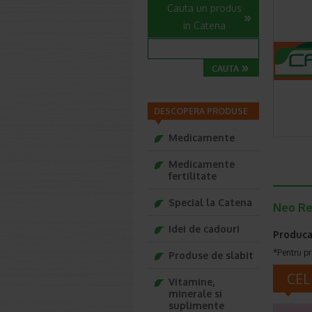
Cauta un produs
in Catena
DESCOPERA PRODUSE
Medicamente
Medicamente
fertilitate
Special la Catena
Neo Re
Idei de cadouri
Produca
*Pentru pr
Produse de slabit
CEL
Vitamine,
minerale si
suplimente