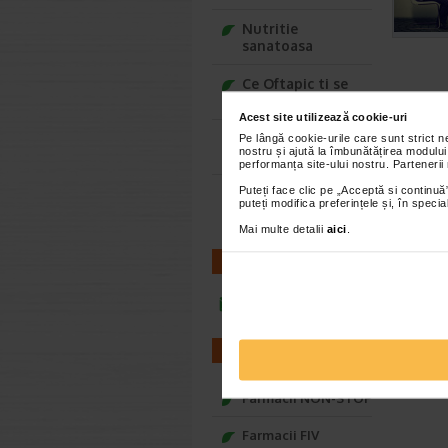
Nutritie
sanatoasa
Ce Oftapic ti se
potriveste
Acest site utilizează cookie-uri
Adora – Adorabili
Pe lângă cookie-urile care sunt strict 
nostru și ajută la îmbunătățirea modului
din prima clipa
performanța site-ului nostru. Partenerii
Puteți face clic pe „Acceptă si continuă”
Seturi cadou
puteți modifica preferințele și, în spec
Baylis&Harding
Mai multe detalii
aici
.
CONTACT
infoline@catena.ro
FARMACII
Farmacii NON-STOP
Farmacii FIV