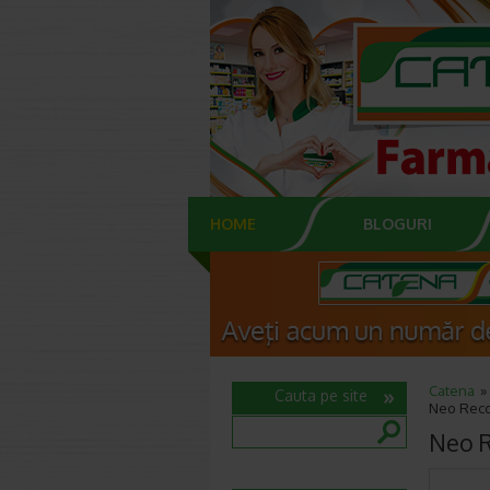
HOME
BLOGURI
Catena
Cauta pe site
Neo Reco
Neo R