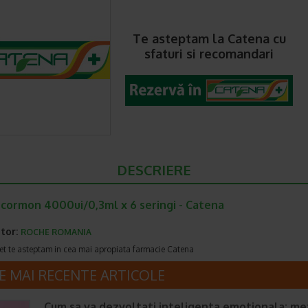
Te asteptam la Catena cu
sfaturi si recomandari
DESCRIERE
cormon 4000ui/0,3ml x 6 seringi - Catena
tor:
ROCHE ROMANIA
et te asteptam in cea mai apropiata farmacie Catena
E MAI RECENTE ARTICOLE
Cum sa va dezvoltati inteligenta emotionala: m