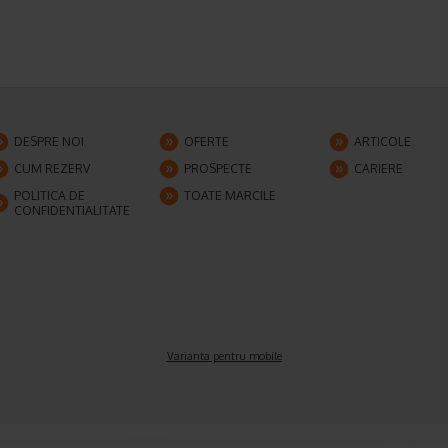
DESPRE NOI
OFERTE
ARTICOLE
CUM REZERV
PROSPECTE
CARIERE
POLITICA DE
TOATE MARCILE
CONFIDENTIALITATE
Varianta pentru mobile