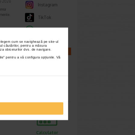
ie 2026
Instagram
prea
imente.
TikTok
Whatsapp
nțelegem cum se navighează pe site-ul
ori,
ul căutărilor, pentru a măsura
za obiceiurilor dvs. de navigare.
CALCULATOARE
ile” pentru a vă configura opțiunile. Vă
ie 2026
gestive
tiv
Calculator
sarcina
Calculator