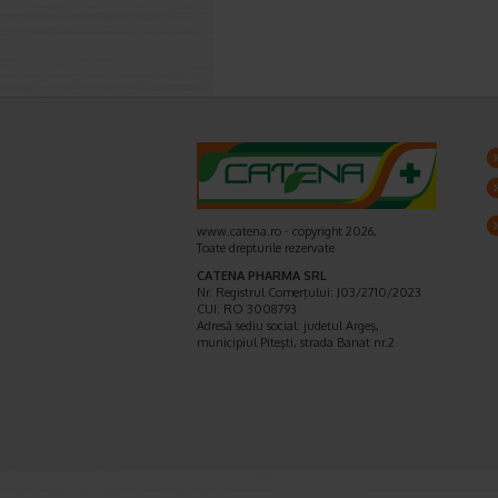
www.catena.ro - copyright 2026,
Toate drepturile rezervate
CATENA PHARMA SRL
Nr. Registrul Comerţului: J03/2710/2023
CUI: RO 3008793
Adresă sediu social: judetul Argeş,
municipiul Piteşti, strada Banat nr.2