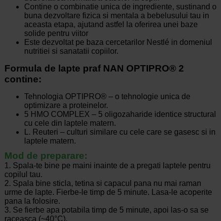
Contine o combinatie unica de ingrediente, sustinand o
buna dezvoltare fizica si mentala a bebelusului tau in
aceasta etapa, ajutand astfel la oferirea unei baze
solide pentru viitor
Este dezvoltat pe baza cercetarilor Nestlé in domeniul
nutritiei si sanatatii copiilor.
Formula de lapte praf NAN OPTIPRO® 2
contine:
Tehnologia OPTIPRO® – o tehnologie unica de
optimizare a proteinelor.
5 HMO COMPLEX – 5 oligozaharide identice structural
cu cele din laptele matern.
L. Reuteri – culturi similare cu cele care se gasesc si in
laptele matern.
Mod de preparare:
1. Spala-te bine pe maini inainte de a pregati laptele pentru
copilul tau.
2. Spala bine sticla, tetina si capacul pana nu mai raman
urme de lapte. Fierbe-le timp de 5 minute. Lasa-le acoperite
pana la folosire.
3. Se fierbe apa potabila timp de 5 minute, apoi las-o sa se
raceasca (~40°C).