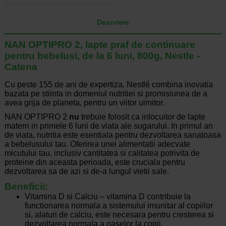
Descriere
NAN OPTIPRO 2, lapte praf de continuare
pentru bebelusi, de la 6 luni, 800g, Nestle -
Catena
Cu peste 155 de ani de expertiza, Nestlé combina inovatia
bazata pe stiinta in domeniul nutritiei si promisiunea de a
avea grija de planeta, pentru un viitor uimitor.
NAN OPTIPRO 2
nu
trebuie folosit ca inlocuitor de lapte
matern in primele 6 luni de viata ale sugarului. In primul an
de viata, nutritia este esentiala pentru dezvoltarea sanatoasa
a bebelusului tau. Oferirea unei alimentatii adecvate
micutului tau, inclusiv cantitatea si calitatea potrivita de
proteine din aceasta perioada, este cruciala pentru
dezvoltarea sa de azi si de-a lungul vietii sale.
Beneficii:
Vitamina D si Calciu – vitamina D contribuie la
functionarea normala a sistemului imunitar al copiilor
si, alaturi de calciu, este necesara pentru cresterea si
dezvoltarea normala a oaselor la copii.