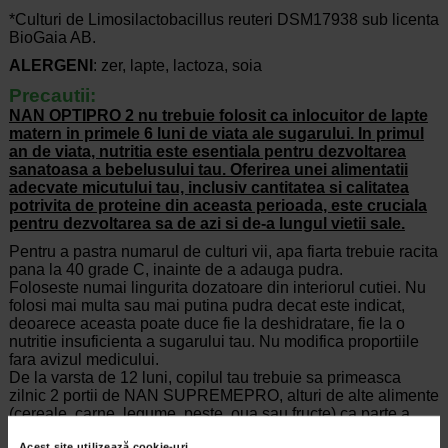
*Culturi de Limosilactobacillus reuteri DSM17938 sub licenta
BioGaia AB.
ALERGENI
: zer, lapte, lactoza, soia
Precautii:
NAN OPTIPRO 2 nu trebuie folosit ca inlocuitor de lapte
matern in primele 6 luni de viata ale sugarului. In primul
an de viata, nutritia este esentiala pentru dezvoltarea
sanatoasa a bebelusului tau. Oferirea unei alimentatii
adecvate micutului tau, inclusiv cantitatea si calitatea
potrivita de proteine din aceasta perioada, este cruciala
pentru dezvoltarea sa de azi si de-a lungul vietii sale.
Pentru a pastra numarul de culturi vii, apa fiarta trebuie racita
pana la 40 grade C, inainte de a adauga pudra.
Foloseste numai lingurita dozatoare din interiorul cutiei. Nu
folosi mai multa sau mai putina pudra decat este indicat,
deoarece aceasta poate duce fie la deshidratare, fie la o
nutritie insuficienta a sugarului tau. Nu modifica proportiile
fara avizul medicului.
De la varsta de 12 luni, copilul tau trebuie sa primeasca
zilnic 2 portii de NAN SUPREMEPRO, alturi de alte alimente
(cereale, carne, legume, peste, oua sau fructe) ca parte a
unei alimentatii variate si echilibrate si a unui stil de viata
Acest site utilizează cookie-uri