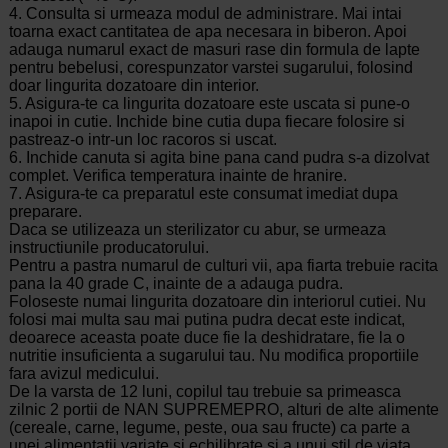
4. Consulta si urmeaza modul de administrare. Mai intai
toarna exact cantitatea de apa necesara in biberon. Apoi
adauga numarul exact de masuri rase din formula de lapte
pentru bebelusi, corespunzator varstei sugarului, folosind
doar lingurita dozatoare din interior.
5. Asigura-te ca lingurita dozatoare este uscata si pune-o
inapoi in cutie. Inchide bine cutia dupa fiecare folosire si
pastreaz-o intr-un loc racoros si uscat.
6. Inchide canuta si agita bine pana cand pudra s-a dizolvat
complet. Verifica temperatura inainte de hranire.
7. Asigura-te ca preparatul este consumat imediat dupa
preparare.
Daca se utilizeaza un sterilizator cu abur, se urmeaza
instructiunile producatorului.
Pentru a pastra numarul de culturi vii, apa fiarta trebuie racita
pana la 40 grade C, inainte de a adauga pudra.
Foloseste numai lingurita dozatoare din interiorul cutiei. Nu
folosi mai multa sau mai putina pudra decat este indicat,
deoarece aceasta poate duce fie la deshidratare, fie la o
nutritie insuficienta a sugarului tau. Nu modifica proportiile
fara avizul medicului.
De la varsta de 12 luni, copilul tau trebuie sa primeasca
zilnic 2 portii de NAN SUPREMEPRO, alturi de alte alimente
(cereale, carne, legume, peste, oua sau fructe) ca parte a
unei alimentatii variate si echilibrate si a unui stil de viata