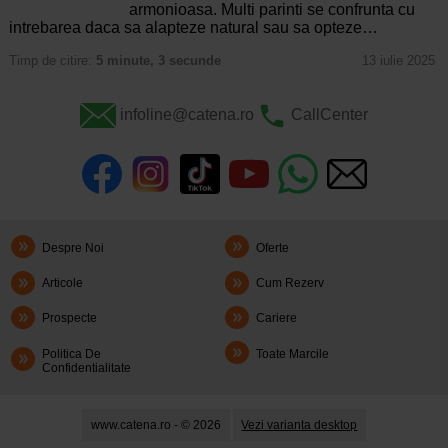
armonioasa. Multi parinti se confrunta cu
intrebarea daca sa alapteze natural sau sa opteze…
Timp de citire:
5 minute, 3 secunde
13 iulie 2025
infoline@catena.ro
CallCenter
Despre Noi
Oferte
Articole
Cum Rezerv
Prospecte
Cariere
Politica De
Toate Marcile
Confidentialitate
www.catena.ro - © 2026
Vezi varianta desktop