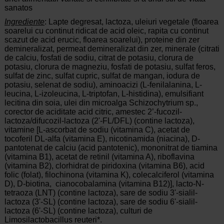
sanatos
Ingrediente
: Lapte degresat, lactoza, uleiuri vegetale (floarea
soarelui cu continut ridicat de acid oleic, rapita cu continut
scazut de acid erucic, floarea soarelui), proteine din zer
demineralizat, permeat demineralizat din zer, minerale (citrati
de calciu, fosfati de sodiu, citrat de potasiu, clorura de
potasiu, clorura de magneziu, fosfati de potasiu, sulfat feros,
sulfat de zinc, sulfat cupric, sulfat de mangan, iodura de
potasiu, selenat de sodiu), aminoacizi (L-fenilalanina, L-
leucina, L-izoleucina, L-triptofan, L-histidina), emulsifiant
lecitina din soia, ulei din microalga Schizochytrium sp.,
corector de aciditate acid citric, amestec 2’-fucozil-
lactoza/difucozil-lactoza (2'-FL/DFL) (contine lactoza),
vitamine [L-ascorbat de sodiu (vitamina C), acetat de
tocoferil DL-alfa (vitamina E), nicotinamida (niacina), D-
pantotenat de calciu (acid pantotenic), mononitrat de tiamina
(vitamina B1), acetat de retinil (vitamina A), riboflavina
(vitamina B2), clorhidrat de piridoxina (vitamina B6), acid
folic (folat), filochinona (vitamina K), colecalciferol (vitamina
D), D-biotina, cianocobalamina (vitamina B12)], lacto-N-
tetraoza (LNT) (contine lactoza), sare de sodiu 3'-sialil-
lactoza (3'-SL) (contine lactoza), sare de sodiu 6'-sialil-
lactoza (6'-SL) (contine lactoza), culturi de
Limosilactobacillus reuteri*.