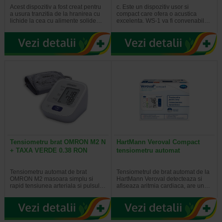
Acest dispozitiv a fost creat pentru
c. Este un dispozitiv usor si
a usura tranzitia de la hranirea cu
compact care ofera o acustica
lichide la cea cu alimente solide…
excelenta. WS-1 va fi convenabil…
Tensiometru brat OMRON M2 N
HartMann Veroval Compact
+ TAXA VERDE 0.38 RON
tensiometru automat
Tensiometru automat de brat
Tensiometrul de brat automat de la
OMRON M2 masoara simplu si
HartMann Veroval detecteaza si
rapid tensiunea arteriala si pulsul…
afiseaza aritmia cardiaca, are un…