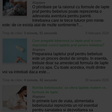
Alaptare
O plimbare pe la raionul cu formule de lapte
praf pentru bebelusi poate reprezenta o
adevarata aventura pentru parinti.
Intrebarea care le trece tuturor prin minte
este: de ce exista atat de multe sortimente?…
Timp de citire:
3 minute, 51 secunde
9 februarie 2024
Cum pregatiti biberonul cu lapte praf si cum
depozitati corect laptele praf pentru bebelusi?
Alaptare
Prepararea laptelui praf pentru bebelusi
este un proces destul de simplu. In esenta,
trebuie doar sa amestecati formula de lapte
praf cu apa. Cu toate acestea, multi dintre
voi va intrebati daca este…
Timp de citire:
4 minute, 42 secunde
30 ianuarie 2025
Nutritia bebelusului: ce ofera laptele matern vs.
formula de lapte
Alaptare
In primele luni de viata, alimentatia
bebelusului reprezinta un rol esential
pentru sanatatea si dezvoltarea sa