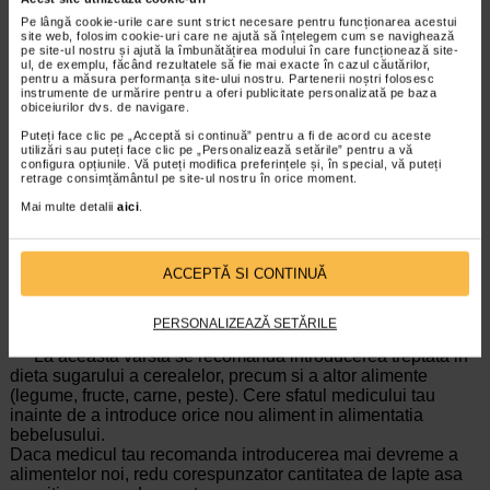
sanatos.
Apa nefiarta, biberoanele nefierte sau dilutia incorecta pot
Pe lângă cookie-urile care sunt strict necesare pentru funcționarea acestui
site web, folosim cookie-uri care ne ajută să înțelegem cum se navighează
duce la imbolnavirea sugarului tau. Depozitarea,
pe site-ul nostru și ajută la îmbunătățirea modului în care funcționează site-
manipularea, prepararea si hranirea incorecte pot avea
ul, de exemplu, făcând rezultatele să fie mai exacte în cazul căutărilor,
efecte adverse pentru sanatatea sugarului tau.
pentru a măsura performanța site-ului nostru. Partenerii noștri folosesc
instrumente de urmărire pentru a oferi publicitate personalizată pe baza
Prepara un singur biberon o data. Hraneste sugarul imediat
obiceiurilor dvs. de navigare.
si urmeaza cu exactitate instructiunile. Nu pastra un biberon
Puteți face clic pe „Acceptă si continuă” pentru a fi de acord cu aceste
neterminat, arunca continutul neconsumat. Tine intotdeauna
utilizări sau puteți face clic pe „Personalizează setările” pentru a vă
sugarul in brate cand il hranesti. Daca il lasi nesupravegheat
configura opțiunile. Vă puteți modifica preferințele și, în special, vă puteți
se poate ineca.
retrage consimțământul pe site-ul nostru în orice moment.
* Pentru a pastra numarul de culturi vii, apa fiarta trebuie
Mai multe detalii
aici
.
racita pana la 40°C inainte de a adauga pudra.
** Nota: foloseste numai masura din interiorul cutiei. Nu
folosi mai multa sau mai putina pudra decat este indicat,
ACCEPTĂ SI CONTINUĂ
deoarece aceasta poate duce fie la
deshidratare, fie la o nutritie insuficienta a bebelusului tau.
Nu modifica
PERSONALIZEAZĂ SETĂRILE
proportiile fara avizul medicului.
*** La aceasta varsta se recomanda introducerea treptata in
dieta sugarului a cerealelor, precum si a altor alimente
(legume, fructe, carne, peste). Cere sfatul medicului tau
inainte de a introduce orice nou aliment in alimentatia
bebelusului.
Daca medicul tau recomanda introducerea mai devreme a
alimentelor noi, redu corespunzator cantitatea de lapte asa