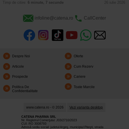
Timp de citire:
6 minute, 7 secunde
26 iulie 2026
infoline@catena.ro
CallCenter
Despre Noi
Oferte
Articole
Cum Rezerv
Prospecte
Cariere
Politica De
Toate Marcile
Confidentialitate
www.catena.ro - © 2026
Vezi varianta desktop
CATENA PHARMA SRL
Nr. Registrul Comerţului: J03/2710/2023
CUI: RO 3008793
Adresă sediu social: judetul Argeş, municipiul Piteşti, strada