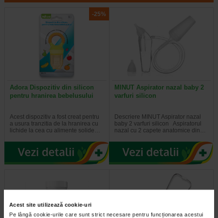
-25%
Adora Dispozitiv din silicon
MINUT Aspirator nazal baby 2
pentru hranirea bebelusului
varfuri silicon
Acest dispozitiv a fost creat pentru
Descriere MINUT Aspirator nazal
a usura tranzitia de la hranirea cu
baby 2 varfuri silicon Aspiratorul
lichide la cea cu alimente solide…
nazal cu 2 capete anatomice din…
Acest site utilizează cookie-uri
Pe lângă cookie-urile care sunt strict necesare pentru funcționarea acestui