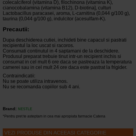
colecalciferol (vitamina D), filochinona (vitamina K),
cianocobalamina (vitamina B12), D-biotina], culturi
Lactobacillus paracasei, aroma, L-carnitina (0,044 g/100 g),
taurina (0,044 g/100 g), indulcitor (acesulfam-K).
Precautii:
Dupa deschiderea cutiei, inchideti bine capacul si pastrati
recipientul la loc uscat si racoros.
Consumati continutul in 4 saptamani de la deschidere.
Produsul preparat trebuie tinut intr-un recipient inchis si
consumat in cel mult 6 ore daca se pastreaza la temperatura
camerei sau in cel mult 24 ore daca este pastrat la frigider.
Contraindicatii:
Nu se poate utiliza intravenos.
Nu se recomanda copiilor sub 4 ani.
Brand:
NESTLE
*Pentru pret te asteptam in cea mai apropiata farmacie Catena
VEZI PRODUSE DIN ACEEASI CATEGORIE