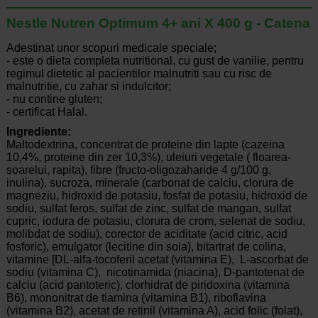
Nestle Nutren Optimum 4+ ani X 400 g - Catena
Adestinat unor scopuri medicale speciale;
- este o dieta completa nutritional, cu gust de vanilie, pentru
regimul dietetic al pacientilor malnutriti sau cu risc de
malnutritie, cu zahar si indulcitor;
- nu contine gluten;
- certificat Halal.
Ingrediente:
Maltodextrina, concentrat de proteine din lapte (cazeina
10,4%, proteine din zer 10,3%), uleiuri vegetale ( floarea-
soarelui, rapita), fibre (fructo-oligozaharide 4 g/100 g,
inulina), sucroza, minerale (carbonat de calciu, clorura de
magneziu, hidroxid de potasiu, fosfat de potasiu, hidroxid de
sodiu, sulfat feros, sulfat de zinc, sulfat de mangan, sulfat
cupric, iodura de potasiu, clorura de crom, selenat de sodiu,
molibdat de sodiu), corector de aciditate (acid citric, acid
fosforic), emulgator (lecitine din soia), bitartrat de colina,
vitamine [DL-alfa-tocoferil acetat (vitamina E), L-ascorbat de
sodiu (vitamina C), nicotinamida (niacina), D-pantotenat de
calciu (acid pantoteric), clorhidrat de piridoxina (vitamina
B6), mononitrat de tiamina (vitamina B1), riboflavina
(vitamina B2), acetat de retinil (vitamina A), acid folic (folat),