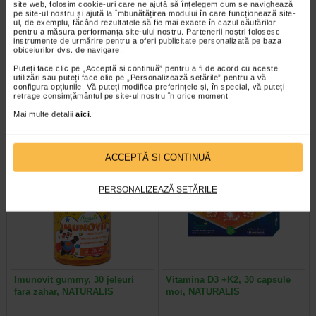
site web, folosim cookie-uri care ne ajută să înțelegem cum se navighează
pe site-ul nostru și ajută la îmbunătățirea modului în care funcționează site-
ul, de exemplu, făcând rezultatele să fie mai exacte în cazul căutărilor,
pentru a măsura performanța site-ului nostru. Partenerii noștri folosesc
instrumente de urmărire pentru a oferi publicitate personalizată pe baza
Vita-Stelute, 60 jeleuri,
Stetoscop simplu in forma de
obiceiurilor dvs. de navigare.
NATURALIS
Y, culoare bordeaux WS-1…
Puteți face clic pe „Acceptă si continuă” pentru a fi de acord cu aceste
utilizări sau puteți face clic pe „Personalizează setările” pentru a vă
configura opțiunile. Vă puteți modifica preferințele și, în special, vă puteți
Naturalis Vita-Stelute jeleuri este
c. Este un dispozitiv usor si
retrage consimțământul pe site-ul nostru în orice moment.
un supliment alimentar vegan, sub
compact care ofera o acustica
forma de jeleuri cu aroma…
excelenta. WS-1 va fi convenabil…
Mai multe detalii
aici
.
ACCEPTĂ SI CONTINUĂ
PERSONALIZEAZĂ SETĂRILE
Imunovit gummy, 30 jeleuri
Vitamina D3 +K2, 30 capsule
fara zahar, NATURALIS
moi, NATURALIS