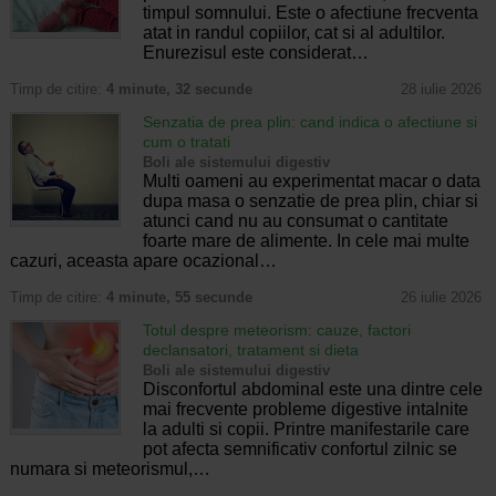
timpul somnului. Este o afectiune frecventa
atat in randul copiilor, cat si al adultilor.
Enurezisul este considerat…
Timp de citire:
4 minute, 32 secunde
28 iulie 2026
Senzatia de prea plin: cand indica o afectiune si
cum o tratati
Boli ale sistemului digestiv
Multi oameni au experimentat macar o data
dupa masa o senzatie de prea plin, chiar si
atunci cand nu au consumat o cantitate
foarte mare de alimente. In cele mai multe
cazuri, aceasta apare ocazional…
Timp de citire:
4 minute, 55 secunde
26 iulie 2026
Totul despre meteorism: cauze, factori
declansatori, tratament si dieta
Boli ale sistemului digestiv
Disconfortul abdominal este una dintre cele
mai frecvente probleme digestive intalnite
la adulti si copii. Printre manifestarile care
pot afecta semnificativ confortul zilnic se
numara si meteorismul,…