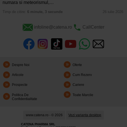
numara si meteorismul,…
Timp de citire:
6 minute, 3 secunde
26 iulie 2026
infoline@catena.ro
CallCenter
Despre Noi
Oferte
Articole
Cum Rezerv
Prospecte
Cariere
Politica De
Toate Marcile
Confidentialitate
www.catena.ro - © 2026
Vezi varianta desktop
CATENA PHARMA SRL