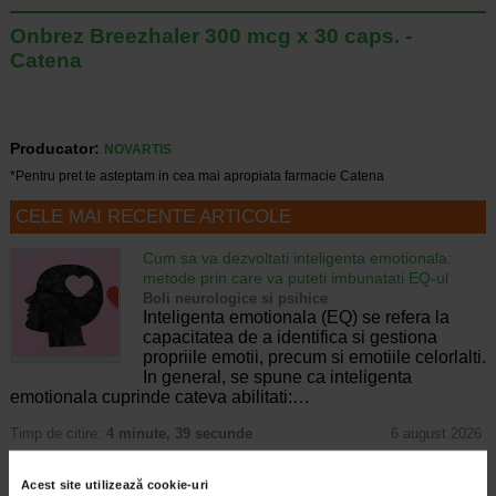
Onbrez Breezhaler 300 mcg x 30 caps. -
Catena
Producator:
NOVARTIS
*Pentru pret te asteptam in cea mai apropiata farmacie Catena
CELE MAI RECENTE ARTICOLE
Cum sa va dezvoltati inteligenta emotionala:
metode prin care va puteti imbunatati EQ-ul
Boli neurologice si psihice
Inteligenta emotionala (EQ) se refera la
capacitatea de a identifica si gestiona
propriile emotii, precum si emotiile celorlalti.
In general, se spune ca inteligenta
emotionala cuprinde cateva abilitati:…
Timp de citire:
4 minute, 39 secunde
6 august 2026
Enurezis: cauze, factori declansatori si solutii
Acest site utilizează cookie-uri
Sistem urinar