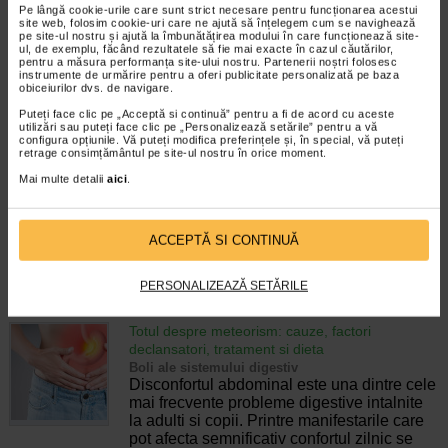
Enurezisul este termenul medical pentru
Pe lângă cookie-urile care sunt strict necesare pentru funcționarea acestui
site web, folosim cookie-uri care ne ajută să înțelegem cum se navighează
pierderea accidentala de urina, de obicei in
pe site-ul nostru și ajută la îmbunătățirea modului în care funcționează site-
timpul somnului. Este o afectiune frecventa
ul, de exemplu, făcând rezultatele să fie mai exacte în cazul căutărilor,
atat in randul copiilor, cat si al adultilor.
pentru a măsura performanța site-ului nostru. Partenerii noștri folosesc
instrumente de urmărire pentru a oferi publicitate personalizată pe baza
Enurezisul este considerat…
obiceiurilor dvs. de navigare.
Timp de citire:
4 minute, 32 secunde
28 iulie 2026
Puteți face clic pe „Acceptă si continuă” pentru a fi de acord cu aceste
utilizări sau puteți face clic pe „Personalizează setările” pentru a vă
configura opțiunile. Vă puteți modifica preferințele și, în special, vă puteți
Senzatia de prea plin: cand indica o afectiune si
retrage consimțământul pe site-ul nostru în orice moment.
cum o tratati
Boli ale sistemului digestiv
Mai multe detalii
aici
.
Multi oameni au experimentat macar o data
dupa masa o senzatie de prea plin, chiar si
atunci cand nu au consumat o cantitate
ACCEPTĂ SI CONTINUĂ
foarte mare de alimente. In cele mai multe
cazuri, aceasta apare ocazional…
PERSONALIZEAZĂ SETĂRILE
Timp de citire:
4 minute, 55 secunde
26 iulie 2026
Totul despre meteorism: cauze, factori
declansatori, tratament si dieta
Boli ale sistemului digestiv
Disconfortul abdominal este una dintre cele
mai frecvente probleme digestive intalnite
la adulti si copii. Printre manifestarile care
pot afecta semnificativ confortul zilnic se