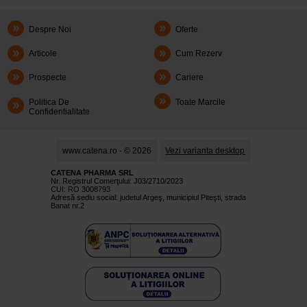
Despre Noi
Oferte
Articole
Cum Rezerv
Prospecte
Cariere
Politica De
Toate Marcile
Confidentialitate
www.catena.ro - © 2026
Vezi varianta desktop
CATENA PHARMA SRL
Nr. Registrul Comerţului: J03/2710/2023
CUI: RO 3008793
Adresă sediu social: judetul Argeş, municipiul Piteşti, strada
Banat nr.2