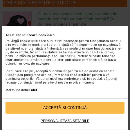
CELE MAI RECENTE ARTICOLE
Cum sa va dezvoltati inteligenta emotionala:
metode prin care va puteti imbunatati EQ-ul
Boli neurologice si psihice
Inteligenta emotionala (EQ) se refera la
capacitatea de a identifica si gestiona
Acest site utilizează cookie-uri
propriile emotii, precum si emotiile celorlalti.
Pe lângă cookie-urile care sunt strict necesare pentru funcționarea acestui
In general, se spune ca inteligenta
site web, folosim cookie-uri care ne ajută să înțelegem cum se navighează
pe site-ul nostru și ajută la îmbunătățirea modului în care funcționează site-
emotionala cuprinde cateva abilitati:…
ul, de exemplu, făcând rezultatele să fie mai exacte în cazul căutărilor,
pentru a măsura performanța site-ului nostru. Partenerii noștri folosesc
Timp de citire:
4 minute, 39 secunde
6 august 2026
instrumente de urmărire pentru a oferi publicitate personalizată pe baza
obiceiurilor dvs. de navigare.
Enurezis: cauze, factori declansatori si solutii
Puteți face clic pe „Acceptă si continuă” pentru a fi de acord cu aceste
Sistem urinar
utilizări sau puteți face clic pe „Personalizează setările” pentru a vă
Enurezisul este termenul medical pentru
configura opțiunile. Vă puteți modifica preferințele și, în special, vă puteți
retrage consimțământul pe site-ul nostru în orice moment.
pierderea accidentala de urina, de obicei in
timpul somnului. Este o afectiune frecventa
Mai multe detalii
aici
.
atat in randul copiilor, cat si al adultilor.
Enurezisul este considerat…
ACCEPTĂ SI CONTINUĂ
Timp de citire:
4 minute, 32 secunde
28 iulie 2026
Senzatia de prea plin: cand indica o afectiune si
PERSONALIZEAZĂ SETĂRILE
cum o tratati
Boli ale sistemului digestiv