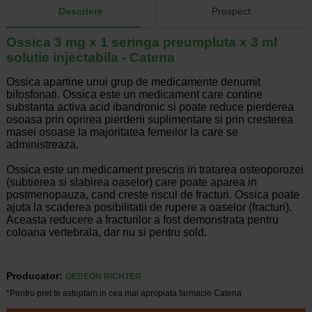
Descriere
Prospect
Ossica 3 mg x 1 seringa preumpluta x 3 ml
solutie injectabila - Catena
Ossica apartine unui grup de medicamente denumit
bifosfonati. Ossica este un medicament care contine
substanta activa acid ibandronic si poate reduce pierderea
osoasa prin oprirea pierderii suplimentare si prin cresterea
masei osoase la majoritatea femeilor la care se
administreaza.
Ossica este un medicament prescris in tratarea osteoporozei
(subtierea si slabirea oaselor) care poate aparea in
postmenopauza, cand creste riscul de fracturi. Ossica poate
ajuta la scaderea posibilitatii de rupere a oaselor (fracturi).
Aceasta reducere a fracturilor a fost demonstrata pentru
coloana vertebrala, dar nu si pentru sold.
Producator:
GEDEON RICHTER
*Pentru pret te asteptam in cea mai apropiata farmacie Catena