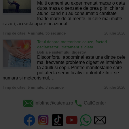
Multi oameni au experimentat macar o data
dupa masa o senzatie de prea plin, chiar si
atunci cand nu au consumat o cantitate
foarte mare de alimente. In cele mai multe
cazuri, aceasta apare ocazional…
Timp de citire:
4 minute, 55 secunde
26 iulie 2026
Totul despre meteorism: cauze, factori
declansatori, tratament si dieta
Boli ale sistemului digestiv
Disconfortul abdominal este una dintre cele
mai frecvente probleme digestive intalnite
la adulti si copii. Printre manifestarile care
pot afecta semnificativ confortul zilnic se
numara si meteorismul,…
Timp de citire:
6 minute, 3 secunde
26 iulie 2026
infoline@catena.ro
CallCenter