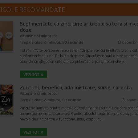
TICOLE RECOMANDATE
Suplimentele cu zinc: cine ar trebui sa le ia si in c
doze
Vitamine si minerale
Timp de citire:
6 minute, 50 secunde
13 decembri
Tot mai multe persoane incep sa-si indrepte atentia in ultima vreme cat
suplimentele cu zinc. Pe buna dreptate. Zincul este unul dintre cele mai
abundente oligoelemente din corpul uman si joaca roluri-cheie…
Zinc: rol, beneficii, administrare, surse, carenta
Vitamine si minerale
Timp de citire:
6 minute, 0 secunde
18 ianuar
Zincul se numara printre multele oligoelemente esentiale de care orga
are nevoie pentru a fi sanatos. Practic, absolut toate formele de viata a
nevoie de zinc pentru a functiona. Insa, corpul nu…