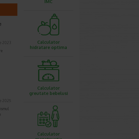
IMC
e
Calculator
e 2023
hidratare optima
re
Calculator
greutate bebelusi
ie 2025
nismul
u
Calculator