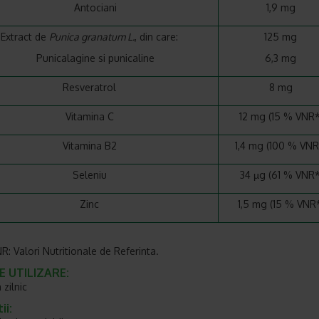
Antociani
1,9 mg
Extract de
Punica granatum L.
, din care:
125 mg
Punicalagine si punicaline
6,3 mg
Resveratrol
8 mg
Vitamina C
12 mg (15 % VNR*
Vitamina B2
1,4 mg (100 % VNR
Seleniu
34 µg (61 % VNR*
Zinc
1,5 mg (15 % VNR
Valori Nutritionale de Referinta.
 UTILIZARE:
 zilnic
ii: