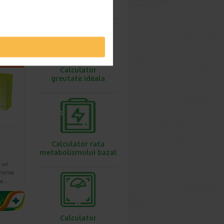
ovulatie
te un
ceput
ea…
imești 3
Calculator
greutate ideala
Calculator rata
metabolismului bazal
e un
 forma
le…
Calculator