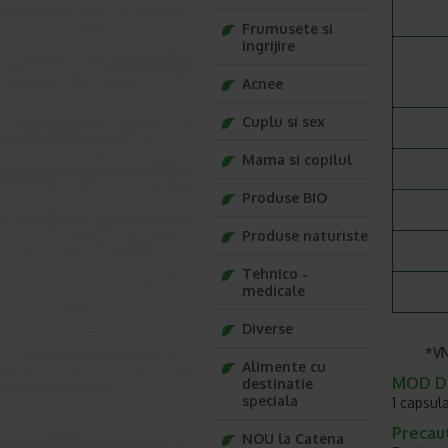
Frumusete si
ingrijire
Acnee
Cuplu si sex
Mama si copilul
Produse BIO
Produse naturiste
Tehnico -
medicale
Diverse
*VNR: 
Alimente cu
MOD DE
destinatie
speciala
1 capsula
Precaut
NOU la Catena