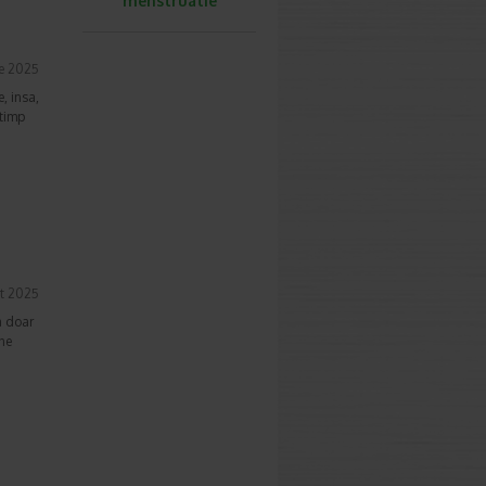
menstruatie
e 2025
, insa,
 timp
t 2025
a doar
une