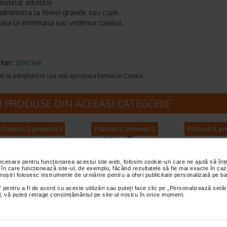
estinat adultilor
administra la femei gravide sau copii.
lasa la indemana sau vederea copiilor.
tor:
ZENTIVA
et te asteptam in cea mai apropiata farmacie Catena
I PRODUSE DIN ACEEASI CATEGORIE
Plătești 2, primești 3
Plătești 2, primești 3
Plătești 2, pr
necesare pentru funcționarea acestui site web, folosim cookie-uri care ne ajută să î
 în care funcționează site-ul, de exemplu, făcând rezultatele să fie mai exacte în caz
 noștri folosesc instrumente de urmărire pentru a oferi publicitate personalizată pe ba
 pentru a fi de acord cu aceste utilizări sau puteți face clic pe „Personalizează setăr
ial, vă puteți retrage consimțământul pe site-ul nostru în orice moment.
Suport 1000,
ViroProtect Imun, 10
Vitamina D3 200
mprimate,
capsule, NATURALIS
30 capsule moi,
RALIS
NATURALIS