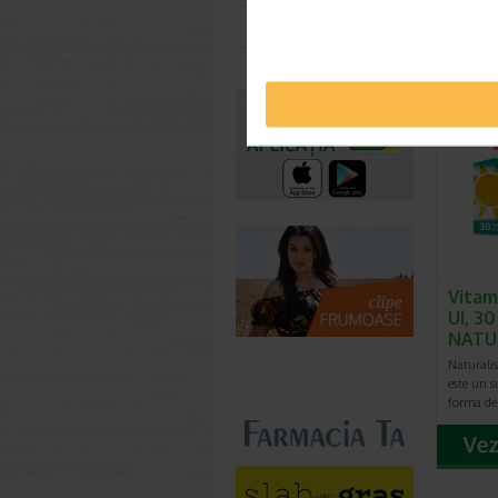
Vitaminel
Toate farmaciile
contribui
normala 
Vitam
UI, 3
NATU
Naturali
este un 
forma de