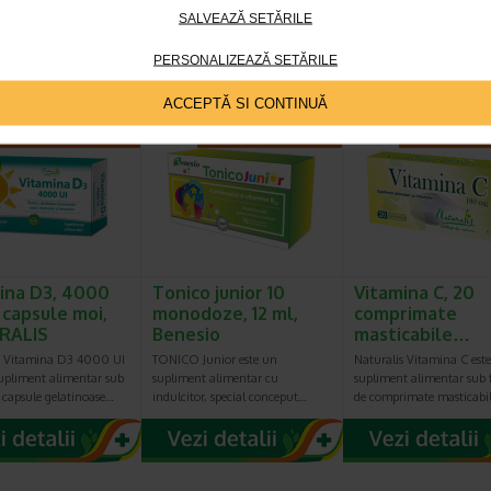
e C, D3 si zincul
ViroProtect Imun+ este un
Vitamina D3 Naturalis es
SALVEAZĂ SETĂRILE
e la functionarea
supliment alimentar inovator,
supliment alimentar con
a sistemului imunitar…
care combina bacterii lizate…
pentru a sustine sanatat
PERSONALIZEAZĂ SETĂRILE
ACCEPTĂ SI CONTINUĂ
Plătești 2, primești 3
Plătești 2, primești 3
Plătești 2, pr
ina D3, 4000
Tonico junior 10
Vitamina C, 20
0 capsule moi,
monodoze, 12 ml,
comprimate
RALIS
Benesio
masticabile…
s Vitamina D3 4000 UI
TONICO Junior este un
Naturalis Vitamina C est
supliment alimentar sub
supliment alimentar cu
supliment alimentar sub
 capsule gelatinoase…
indulcitor, special conceput…
de comprimate masticabi