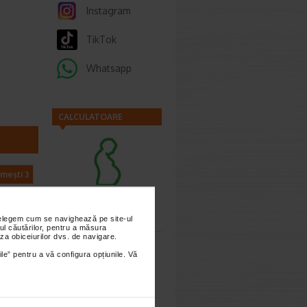
Instagram
TikTok
Whatsapp
CALCULATOARE
imești 3
Calculator
sarcina
nțelegem cum se navighează pe site-ul
ul căutărilor, pentru a măsura
za obiceiurilor dvs. de navigare.
ile” pentru a vă configura opțiunile. Vă
0 UI,
Calculator