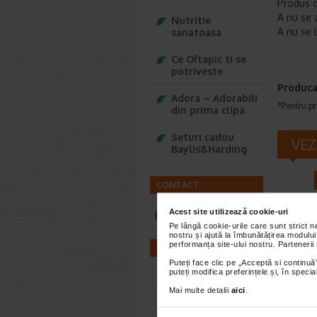
Produs d
A nu se 
Nutritie
A nu se 
sanatoasa
Ce Oftapic ti se
potriveste
Produca
Adora – Adorabili
*Pentru pr
din prima clipa
Seturi cadou
VEZ
Baylis&Harding
CONTACT
Acest site utilizează cookie-uri
infoline@catena.ro
Pe lângă cookie-urile care sunt strict 
nostru și ajută la îmbunătățirea modului
performanța site-ului nostru. Partenerii
FARMACII
Puteți face clic pe „Acceptă si continuă”
puteți modifica preferințele și, în spec
Farmacii NON-STOP
Imuno
Mai multe detalii
aici
.
30 co
Farmacii FIV
NATU