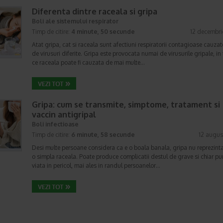
Diferenta dintre raceala si gripa
Boli ale sistemului respirator
Timp de citire:
4 minute, 50 secunde
12 decembri
Atat gripa, cat si raceala sunt afectiuni respiratorii contagioase cauzate
de virusuri diferite. Gripa este provocata numai de virusurile gripale, in
ce raceala poate fi cauzata de mai multe…
Gripa: cum se transmite, simptome, tratament si
vaccin antigripal
Boli infectioase
Timp de citire:
6 minute, 58 secunde
12 augus
Desi multe persoane considera ca e o boala banala, gripa nu reprezint
o simpla raceala. Poate produce complicatii destul de grave si chiar p
viata in pericol, mai ales in randul persoanelor…