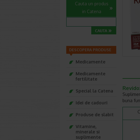
Cauta un produs
in Catena
DESCOPERA PRODUSE
Medicamente
Medicamente
fertilitate
Revido
Special la Catena
Suplimen
buna fun
Idei de cadouri
C
Produse de slabit
Vitamine,
minerale si
suplimente