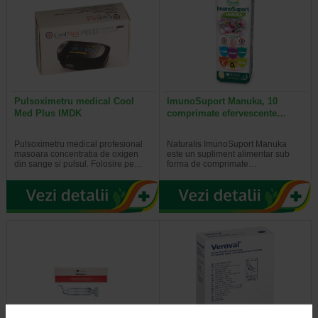
Pulsoximetru medical Cool
ImunoSuport Manuka, 10
Med Plus IMDK
comprimate efervescente…
Pulsoximetru medical profesional
Naturalis ImunoSuport Manuka
masoara concentratia de oxigen
este un supliment alimentar sub
din sange si pulsul. Folosire pe…
forma de comprimate…