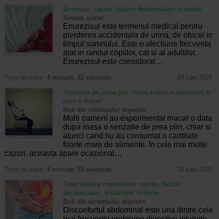
Enurezis: cauze, factori declansatori si solutii
Sistem urinar
Enurezisul este termenul medical pentru
pierderea accidentala de urina, de obicei in
timpul somnului. Este o afectiune frecventa
atat in randul copiilor, cat si al adultilor.
Enurezisul este considerat…
Timp de citire:
4 minute, 32 secunde
28 iulie 2026
Senzatia de prea plin: cand indica o afectiune si
cum o tratati
Boli ale sistemului digestiv
Multi oameni au experimentat macar o data
dupa masa o senzatie de prea plin, chiar si
atunci cand nu au consumat o cantitate
foarte mare de alimente. In cele mai multe
cazuri, aceasta apare ocazional…
Timp de citire:
4 minute, 55 secunde
26 iulie 2026
Totul despre meteorism: cauze, factori
declansatori, tratament si dieta
Boli ale sistemului digestiv
Disconfortul abdominal este una dintre cele
mai frecvente probleme digestive intalnite