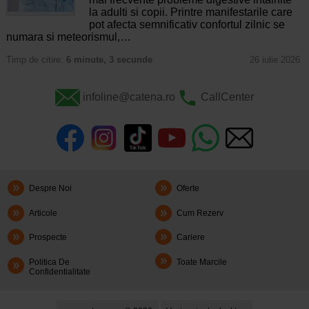
la adulti si copii. Printre manifestarile care
pot afecta semnificativ confortul zilnic se
numara si meteorismul,…
Timp de citire:
6 minute, 3 secunde
26 iulie 2026
infoline@catena.ro
CallCenter
Despre Noi
Oferte
Articole
Cum Rezerv
Prospecte
Cariere
Politica De
Toate Marcile
Confidentialitate