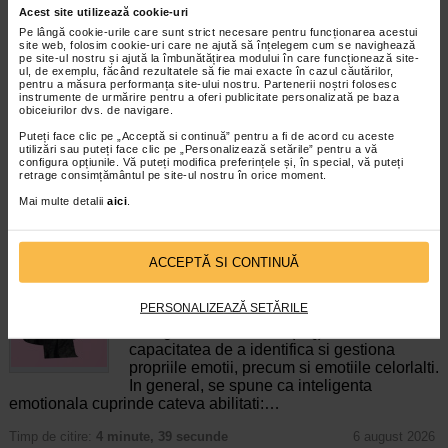
Acest site utilizează cookie-uri
GSK Babyhaler
HartMann Veroval manseta
Pe lângă cookie-urile care sunt strict necesare pentru funcționarea acestui
tensiometru universala…
site web, folosim cookie-uri care ne ajută să înțelegem cum se navighează
pe site-ul nostru și ajută la îmbunătățirea modului în care funcționează site-
ul, de exemplu, făcând rezultatele să fie mai exacte în cazul căutărilor,
pentru a măsura performanța site-ului nostru. Partenerii noștri folosesc
GSK Babyhaler este un dispozitiv
HartMann Veroval manseta
instrumente de urmărire pentru a oferi publicitate personalizată pe baza
utilizat in cazul copiilor cu varsta
tensiometru duo control universala
obiceiurilor dvs. de navigare.
mica pentru a permite inhalarea…
este o manseta pentru…
Puteți face clic pe „Acceptă si continuă” pentru a fi de acord cu aceste
utilizări sau puteți face clic pe „Personalizează setările” pentru a vă
configura opțiunile. Vă puteți modifica preferințele și, în special, vă puteți
retrage consimțământul pe site-ul nostru în orice moment.
Mai multe detalii
aici
.
CELE MAI RECENTE ARTICOLE
ACCEPTĂ SI CONTINUĂ
Cum sa va dezvoltati inteligenta emotionala:
metode prin care va puteti imbunatati EQ-ul
PERSONALIZEAZĂ SETĂRILE
Boli neurologice si psihice
Inteligenta emotionala (EQ) se refera la
capacitatea de a identifica si gestiona
propriile emotii, precum si emotiile celorlalti.
In general, se spune ca inteligenta
emotionala cuprinde cateva abilitati:…
Timp de citire:
4 minute, 39 secunde
6 august 2026