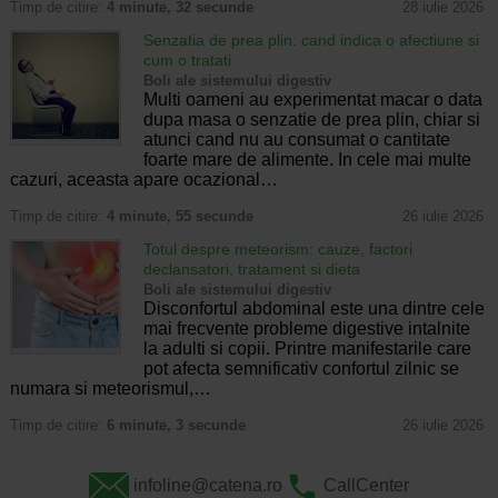
Timp de citire:
4 minute, 32 secunde
28 iulie 2026
Senzatia de prea plin: cand indica o afectiune si
cum o tratati
Boli ale sistemului digestiv
Multi oameni au experimentat macar o data
dupa masa o senzatie de prea plin, chiar si
atunci cand nu au consumat o cantitate
foarte mare de alimente. In cele mai multe
cazuri, aceasta apare ocazional…
Timp de citire:
4 minute, 55 secunde
26 iulie 2026
Totul despre meteorism: cauze, factori
declansatori, tratament si dieta
Boli ale sistemului digestiv
Disconfortul abdominal este una dintre cele
mai frecvente probleme digestive intalnite
la adulti si copii. Printre manifestarile care
pot afecta semnificativ confortul zilnic se
numara si meteorismul,…
Timp de citire:
6 minute, 3 secunde
26 iulie 2026
infoline@catena.ro
CallCenter