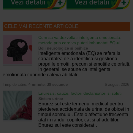
CELE MAI RECENTE ARTICOLE
Cum sa va dezvoltati inteligenta emotionala:
metode prin care va puteti imbunatati EQ-ul
Boli neurologice si psihice
Inteligenta emotionala (EQ) se refera la
capacitatea de a identifica si gestiona
propriile emotii, precum si emotiile celorlalti.
In general, se spune ca inteligenta
emotionala cuprinde cateva abilitati:…
Timp de citire:
4 minute, 39 secunde
6 august 2026
Enurezis: cauze, factori declansatori si solutii
Sistem urinar
Enurezisul este termenul medical pentru
pierderea accidentala de urina, de obicei in
timpul somnului. Este o afectiune frecventa
atat in randul copiilor, cat si al adultilor.
Enurezisul este considerat…