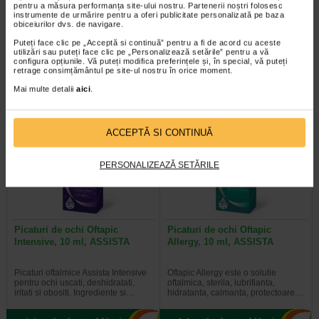
ochilor, 15 ml, RILASTIL
antirid restructuranta pentru…
pentru a măsura performanța site-ului nostru. Partenerii noștri folosesc
instrumente de urmărire pentru a oferi publicitate personalizată pe baza
obiceiurilor dvs. de navigare.
Produs dermatocosmetic special
Crema concentrata, restructuranta,
Puteți face clic pe „Acceptă si continuă” pentru a fi de acord cu aceste
formulat pentru pielea sensibila,
ce reduce ridurile, pungile de sub
utilizări sau puteți face clic pe „Personalizează setările” pentru a vă
reactiva si predispusa la alergii…
ochi si cearcanele. Formula sa…
configura opțiunile. Vă puteți modifica preferințele și, în special, vă puteți
retrage consimțământul pe site-ul nostru în orice moment.
Mai multe detalii
aici
.
Plătești 2, primești 3
Plătești 2, primești 3
ACCEPTĂ SI CONTINUĂ
PERSONALIZEAZĂ SETĂRILE
Picaturi de ochi Oftapic
Picaturi de ochi Oftapic
Intensive, 10 ml, ASSISTA
Allergy, 10 ml, ASSISTA
Picaturi oftalmice Assista Intensive
Oftapic Allergy este o solutie
pentru ochi uscati, deshidratati,
oftalmica, sterila, lubrifianta,
iritati si obositi. Ingrediente si…
hidratanta, calmanta, protectoare…