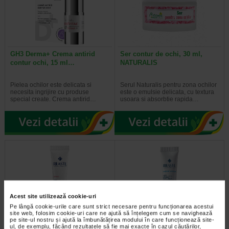
GH3 Derma+ Crema antirid
Ser contur de ochi, 30 ml,
contur ochi, 15 ml…
NATURALIS
Pielea ochilor este delicata si
Serul Naturalis pentru zona ochilor
necesita ingrijire cu produse
este o emulsie delicata, cu textura
special create. Crema antirid…
usoara si absorbtie rapida…
Acest site utilizează cookie-uri
Pe lângă cookie-urile care sunt strict necesare pentru funcționarea acestui
site web, folosim cookie-uri care ne ajută să înțelegem cum se navighează
pe site-ul nostru și ajută la îmbunătățirea modului în care funcționează site-
DIFESA Crema pentru conturul
HYDROTENSEUR Crema
ul, de exemplu, făcând rezultatele să fie mai exacte în cazul căutărilor,