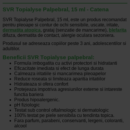
SVR Topialyse Palpebral, 15 ml - Catena
SVR Topialyse Palpebral, 15 ml, este un produs recomandat
pentru pleoape si contur de ochi sensibile, uscate, iritate,
dermatita atopica
, grataj (senzatie de mancarime),
blefarita
difuza, dermatita de contact, alergie oculara sezoniera.
Produsul se adreseaza copiilor peste 3 ani, adolescentilor si
adultilor.
Beneficii SVR Topialyse palpebral:
Formula imbogatita cu activi protectori si hidratanti
Eficacitate imediata si efect de lunga durata
Calmeaza iritatiile si mancarimea pleoapelor
Reduce roseata si limiteaza aparitia iritatiilor
Hidrateaza si ofera confort
Protejeaza impotriva agresiunilor externe si intareste
functia bariera
Produs hipoalergenic.
pH fiziologic
Testat sub control oftalmologic si dermatologic
100% testat pe piele sensibila cu tendinta topica.
Fara parfum, parabeni, conservanti, lergeni, coloranti,
alcool