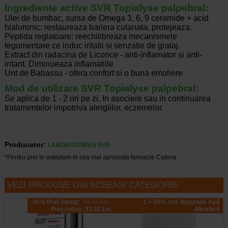
Ingrediente active SVR Topialyse palpebral:
Ulei de bumbac, sursa de Omega 3, 6, 9 ceramide + acid
hialuronic: restaureaza bariera cutanata, protejeaza.
Peptida reglatoare: reechilibreaza mecanismele
tegumentare ce induc iritatii si senzatie de grataj.
Extract din radacina de Licorice - anti-inflamator si anti-
iritant. Diminueaza inflamatiile
Unt de Babassu - ofera confort si o buna emoliere
Mod de utilizare SVR Topialyse palpebral:
Se aplica de 1 - 2 ori pe zi. In asociere sau in continuarea
tratamentelor impotriva alergiilor, eczemelor.
Producator:
LABORATOIRES SVR
*Pentru pret te asteptam in cea mai apropiata farmacie Catena
VEZI PRODUSE DIN ACEEASI CATEGORIE
-40% Preț întreg:
55,70 Lei
1 + 50% red. Naturalis Apă
Preț redus: 33.42 Lei
Micelară