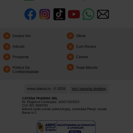
Despre Noi
Oferte
Articole
Cum Rezerv
Prospecte
Cariere
Politica De
Toate Marcile
Confidentialitate
www.catena.ro - © 2026
Vezi varianta desktop
CATENA PHARMA SRL
Nr. Registrul Comerţului: J03/2710/2023
CUI: RO 3008793
Adresă sediu social: judetul Argeş, municipiul Piteşti, strada
Banat nr.2