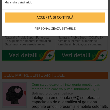
Mai multe detalii
aici
.
ACCEPTĂ SI CONTINUĂ
ProbioSuport Forte, 10
ProbioSuport Complex, 15
capsule vegetale, Naturalis
capsule, Naturalis
PERSONALIZEAZĂ SETĂRILE
Naturalis ProbioSuport Forte este
Naturalis ProbioSuport COMPLEX
un supliment alimentar formulat cu
este un supliment alimentar cu
Saccharomyces cerevisiae var…
formula simbiotica, care combina…
CELE MAI RECENTE ARTICOLE
Cum sa va dezvoltati inteligenta emotionala:
metode prin care va puteti imbunatati EQ-ul
Boli neurologice si psihice
Inteligenta emotionala (EQ) se refera la
capacitatea de a identifica si gestiona
propriile emotii, precum si emotiile celorlalti.