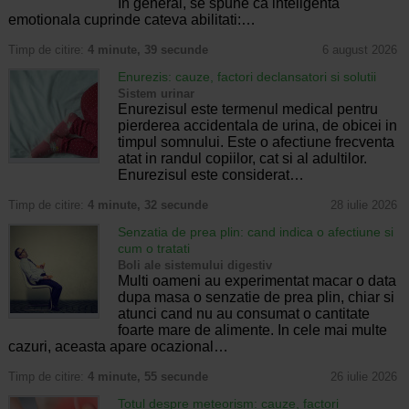
In general, se spune ca inteligenta
emotionala cuprinde cateva abilitati:…
Timp de citire:
4 minute, 39 secunde
6 august 2026
Enurezis: cauze, factori declansatori si solutii
Sistem urinar
Enurezisul este termenul medical pentru
pierderea accidentala de urina, de obicei in
timpul somnului. Este o afectiune frecventa
atat in randul copiilor, cat si al adultilor.
Enurezisul este considerat…
Timp de citire:
4 minute, 32 secunde
28 iulie 2026
Senzatia de prea plin: cand indica o afectiune si
cum o tratati
Boli ale sistemului digestiv
Multi oameni au experimentat macar o data
dupa masa o senzatie de prea plin, chiar si
atunci cand nu au consumat o cantitate
foarte mare de alimente. In cele mai multe
cazuri, aceasta apare ocazional…
Timp de citire:
4 minute, 55 secunde
26 iulie 2026
Totul despre meteorism: cauze, factori