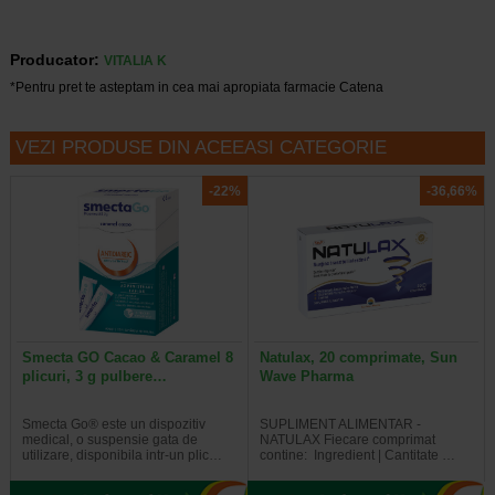
Producator:
VITALIA K
*Pentru pret te asteptam in cea mai apropiata farmacie Catena
VEZI PRODUSE DIN ACEEASI CATEGORIE
-22%
-36,66%
Smecta GO Cacao & Caramel 8
Natulax, 20 comprimate, Sun
plicuri, 3 g pulbere…
Wave Pharma
Smecta Go® este un dispozitiv
SUPLIMENT ALIMENTAR -
medical, o suspensie gata de
NATULAX Fiecare comprimat
utilizare, disponibila intr-un plic…
contine: Ingredient | Cantitate …