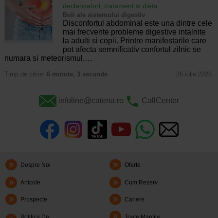
declansatori, tratament si dieta
Boli ale sistemului digestiv
Disconfortul abdominal este una dintre cele
mai frecvente probleme digestive intalnite
la adulti si copii. Printre manifestarile care
pot afecta semnificativ confortul zilnic se
numara si meteorismul,…
Timp de citire:
6 minute, 3 secunde
26 iulie 2026
infoline@catena.ro
CallCenter
Despre Noi
Oferte
Articole
Cum Rezerv
Prospecte
Cariere
Politica De
Toate Marcile