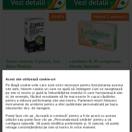
-25,48%
Plătești 2, primești 3
Zimez carbune, 5 plicuri, Sun
LaxaNatur N, 20 comprimate
Wave Pharma
filmate, Naturalis
Supliment alimentar cu carbune
Supliment alimentar sub forma de
Acest site utilizează cookie-uri
activ si inulina, destinat reducerii
comprimate filmate, care contine
Pe lângă cookie-urile care sunt strict necesare pentru funcționarea acestui
acumularii excesive de gaze…
extract din frunze de Senna…
site web, folosim cookie-uri care ne ajută să înțelegem cum se navighează
pe site-ul nostru și ajută la îmbunătățirea modului în care funcționează site-
ul, de exemplu, făcând rezultatele să fie mai exacte în cazul căutărilor,
pentru a măsura performanța site-ului nostru. Partenerii noștri folosesc
instrumente de urmărire pentru a oferi publicitate personalizată pe baza
obiceiurilor dvs. de navigare.
Plătești 2, primești 3
Plătești 2, primești 3
Puteți face clic pe „Acceptă si continuă” pentru a fi de acord cu aceste
utilizări sau puteți face clic pe „Personalizează setările” pentru a vă
configura opțiunile. Vă puteți modifica preferințele și, în special, vă puteți
retrage consimțământul pe site-ul nostru în orice moment.