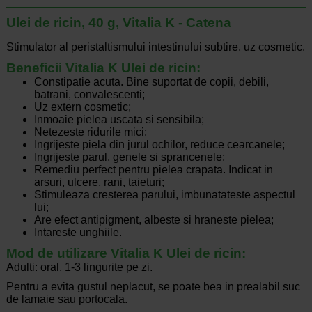
Ulei de ricin, 40 g, Vitalia K - Catena
Stimulator al peristaltismului intestinului subtire, uz cosmetic.
Beneficii Vitalia K Ulei de ricin:
Constipatie acuta. Bine suportat de copii, debili,
batrani, convalescenti;
Uz extern cosmetic;
Inmoaie pielea uscata si sensibila;
Netezeste ridurile mici;
Ingrijeste piela din jurul ochilor, reduce cearcanele;
Ingrijeste parul, genele si sprancenele;
Remediu perfect pentru pielea crapata. Indicat in
arsuri, ulcere, rani, taieturi;
Stimuleaza cresterea parului, imbunatateste aspectul
lui;
Are efect antipigment, albeste si hraneste pielea;
Intareste unghiile.
Mod de utilizare Vitalia K Ulei de ricin:
Adulti: oral, 1-3 lingurite pe zi.
Pentru a evita gustul neplacut, se poate bea in prealabil suc
de lamaie sau portocala.