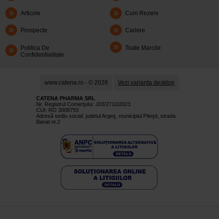
Articole
Cum Rezerv
Prospecte
Cariere
Politica De
Toate Marcile
Confidentialitate
www.catena.ro - © 2026
Vezi varianta desktop
CATENA PHARMA SRL
Nr. Registrul Comerţului: J03/2710/2023
CUI: RO 3008793
Adresă sediu social: judetul Argeş, municipiul Piteşti, strada
Banat nr.2