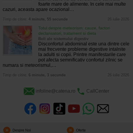
foarte mare de alimente. In cele mai multe
cazuri, aceasta apare ocazional…
Timp de citire:
4 minute, 55 secunde
26 iulie 2026
Totul despre meteorism: cauze, factori
declansatori, tratament si dieta
Boli ale sistemului digestiv
Disconfortul abdominal este una dintre cele
mai frecvente probleme digestive intalnite
la adulti si copii. Printre manifestarile care
pot afecta semnificativ confortul zilnic se
numara si meteorismul,…
Timp de citire:
6 minute, 3 secunde
26 iulie 2026
infoline@catena.ro
CallCenter
Despre Noi
Oferte