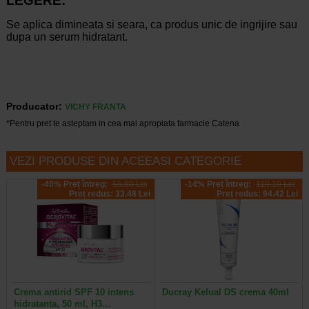
LEGERE:
Se aplica dimineata si seara, ca produs unic de ingrijire sau
dupa un serum hidratant.
Producator:
VICHY FRANTA
*Pentru pret te asteptam in cea mai apropiata farmacie Catena
VEZI PRODUSE DIN ACEEASI CATEGORIE
-40% Preț întreg:
55.80 Lei
-14% Preț întreg:
110.10 Lei
Preț redus: 33.48 Lei
Preț redus: 94.42 Lei
Crema antirid SPF 10 intens
Ducray Kelual DS crema 40ml
hidratanta, 50 ml, H3…