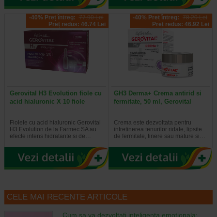
-40% Preț întreg:
77.90 Lei
-40% Preț întreg:
78.20 Lei
Preț redus: 46.74 Lei
Preț redus: 46.92 Lei
Gerovital H3 Evolution fiole cu
GH3 Derma+ Crema antirid si
acid hialuronic X 10 fiole
fermitate, 50 ml, Gerovital
Fiolele cu acid hialuronic Gerovital
Crema este dezvoltata pentru
H3 Evolution de la Farmec SA au
intretinerea tenurilor ridate, lipsite
efecte intens hidratante si de…
de fermitate, tinere sau mature si…
CELE MAI RECENTE ARTICOLE
Cum sa va dezvoltati inteligenta emotionala: