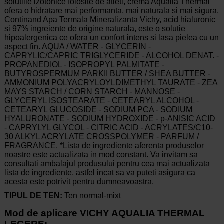
solutiile izotonice folosite de atleti, crema Aqualia Thermal
ofera o hidratare mai performanta, mai naturala si mai sigura.
Continand Apa Termala Mineralizanta Vichy, acid hialuronic
si 97% ingreiente de origine naturala, este o solutie
hipoalergenica ce ofera un confort intens si lasa pielea cu un
aspect fin. AQUA / WATER - GLYCERIN -
CAPRYLIC/CAPRIC TRIGLYCERIDE - ALCOHOL DENAT. -
PROPANEDIOL - ISOPROPYL PALMITATE -
BUTYROSPERMUM PARKII BUTTER / SHEA BUTTER -
AMMONIUM POLYACRYLOYLDIMETHYL TAURATE - ZEA
MAYS STARCH / CORN STARCH - MANNOSE -
GLYCERYL ISOSTEARATE - CETEARYL ALCOHOL -
CETEARYL GLUCOSIDE - SODIUM PCA - SODIUM
HYALURONATE - SODIUM HYDROXIDE - p-ANISIC ACID
- CAPRYLYL GLYCOL - CITRIC ACID - ACRYLATES/C10-
30 ALKYL ACRYLATE CROSSPOLYMER - PARFUM /
FRAGRANCE. *Lista de ingrediente aferenta produselor
noastre este actualizata in mod constant. Va invitam sa
consultati ambalajul produsului pentru cea mai actualizata
lista de ingrediente, astfel incat sa va puteti asigura ca
acesta este potrivit pentru dumneavoastra.
TIPUL DE TEN:
Ten normal-mixt
Mod de aplicare VICHY AQUALIA THERMAL