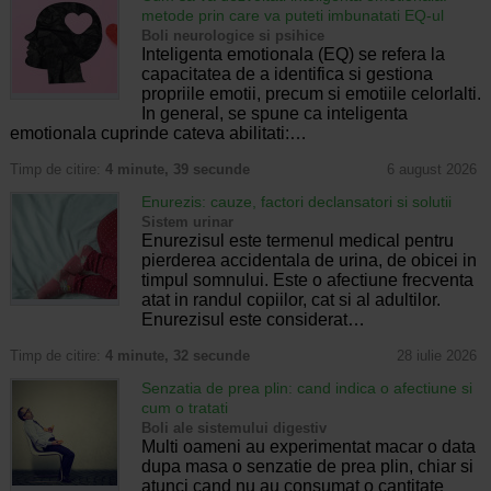
metode prin care va puteti imbunatati EQ-ul
Boli neurologice si psihice
Inteligenta emotionala (EQ) se refera la
capacitatea de a identifica si gestiona
propriile emotii, precum si emotiile celorlalti.
In general, se spune ca inteligenta
emotionala cuprinde cateva abilitati:…
Timp de citire:
4 minute, 39 secunde
6 august 2026
Enurezis: cauze, factori declansatori si solutii
Sistem urinar
Enurezisul este termenul medical pentru
pierderea accidentala de urina, de obicei in
timpul somnului. Este o afectiune frecventa
atat in randul copiilor, cat si al adultilor.
Enurezisul este considerat…
Timp de citire:
4 minute, 32 secunde
28 iulie 2026
Senzatia de prea plin: cand indica o afectiune si
cum o tratati
Boli ale sistemului digestiv
Multi oameni au experimentat macar o data
dupa masa o senzatie de prea plin, chiar si
atunci cand nu au consumat o cantitate