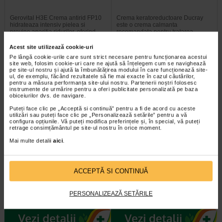
Gerovital H3E Crema antirid FP10
Crema keratoreductoare Ducray
hidrateaza intensiv pielea si
este o crema calmanta
previne aparitia ridurilor, oferind…
recomandata pentru tratarea…
Acest site utilizează cookie-uri
Pe lângă cookie-urile care sunt strict necesare pentru funcționarea acestui
site web, folosim cookie-uri care ne ajută să înțelegem cum se navighează
pe site-ul nostru și ajută la îmbunătățirea modului în care funcționează site-
-30% Preț întreg:
129,30 Lei
-20% Preț întreg:
108.30 Lei
ul, de exemplu, făcând rezultatele să fie mai exacte în cazul căutărilor,
Preț redus: 90.51 Lei
Preț redus: 86.64 Lei
pentru a măsura performanța site-ului nostru. Partenerii noștri folosesc
instrumente de urmărire pentru a oferi publicitate personalizată pe baza
obiceiurilor dvs. de navigare.
Puteți face clic pe „Acceptă si continuă” pentru a fi de acord cu aceste
utilizări sau puteți face clic pe „Personalizează setările” pentru a vă
configura opțiunile. Vă puteți modifica preferințele și, în special, vă puteți
retrage consimțământul pe site-ul nostru în orice moment.
Mai multe detalii
aici
.
Sebium Gel Spumant pentru
Bioderma Sensibio H2O
curatarea tenului gras X 500 ml
Solutie Micelara X 500 ml
ACCEPTĂ SI CONTINUĂ
Bioderma Sebium Gel Spumant
Solutia Micelara Sensibio H2O de
este solutia ideala pentru curatarea
la Bioderma este recomandata atat
PERSONALIZEAZĂ SETĂRILE
tenului gras. Formula sa…
pentru demachierea tenului cat si…