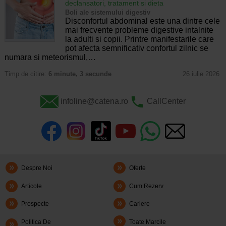
declansatori, tratament si dieta
Boli ale sistemului digestiv
Disconfortul abdominal este una dintre cele
mai frecvente probleme digestive intalnite
la adulti si copii. Printre manifestarile care
pot afecta semnificativ confortul zilnic se
numara si meteorismul,…
Timp de citire:
6 minute, 3 secunde
26 iulie 2026
infoline@catena.ro
CallCenter
Despre Noi
Oferte
Articole
Cum Rezerv
Prospecte
Cariere
Politica De
Toate Marcile