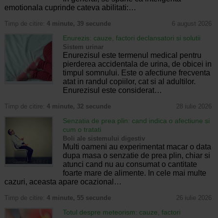
emotionala cuprinde cateva abilitati:…
Timp de citire:
4 minute, 39 secunde
6 august 2026
Enurezis: cauze, factori declansatori si solutii
Sistem urinar
Enurezisul este termenul medical pentru
pierderea accidentala de urina, de obicei in
timpul somnului. Este o afectiune frecventa
atat in randul copiilor, cat si al adultilor.
Enurezisul este considerat…
Timp de citire:
4 minute, 32 secunde
28 iulie 2026
Senzatia de prea plin: cand indica o afectiune si
cum o tratati
Boli ale sistemului digestiv
Multi oameni au experimentat macar o data
dupa masa o senzatie de prea plin, chiar si
atunci cand nu au consumat o cantitate
foarte mare de alimente. In cele mai multe
cazuri, aceasta apare ocazional…
Timp de citire:
4 minute, 55 secunde
26 iulie 2026
Totul despre meteorism: cauze, factori