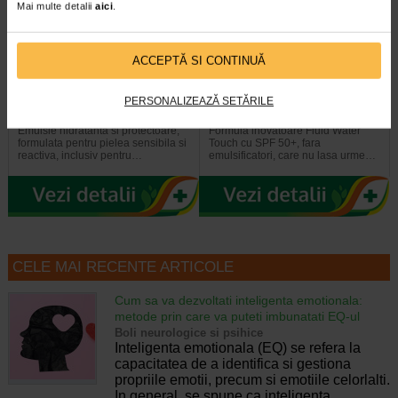
Mai multe detalii
aici
.
ACCEPTĂ SI CONTINUĂ
SUN SYSTEM Ultra 100
Sun System Fluid Water Touch
protector, fluid hidratant…
cu SPF 50+, 50ml, Rilastil
PERSONALIZEAZĂ SETĂRILE
Emulsie hidratanta si protectoare,
Formula inovatoare Fluid Water
formulata pentru pielea sensibila si
Touch cu SPF 50+, fara
reactiva, inclusiv pentru…
emulsificatori, care nu lasa urme…
CELE MAI RECENTE ARTICOLE
Cum sa va dezvoltati inteligenta emotionala:
metode prin care va puteti imbunatati EQ-ul
Boli neurologice si psihice
Inteligenta emotionala (EQ) se refera la
capacitatea de a identifica si gestiona
propriile emotii, precum si emotiile celorlalti.
In general, se spune ca inteligenta