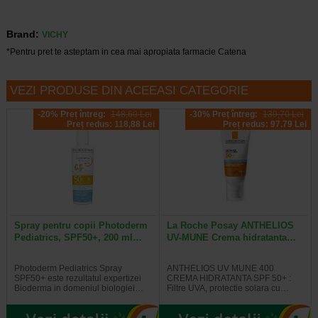
Brand:
VICHY
*Pentru pret te asteptam in cea mai apropiata farmacie Catena
VEZI PRODUSE DIN ACEEASI CATEGORIE
-20% Preț întreg:
148,60 Lei
-30% Preț întreg:
139,70 Lei
Preț redus: 118,88 Lei
Preț redus: 97.79 Lei
Spray pentru copii Photoderm
La Roche Posay ANTHELIOS
Pediatrics, SPF50+, 200 ml…
UV-MUNE Crema hidratanta…
Photoderm Pediatrics Spray
ANTHELIOS UV MUNE 400
SPF50+ este rezultatul expertizei
CREMA HIDRATANTA SPF 50+ :
Bioderma in domeniul biologiei…
Filtre UVA, protectie solara cu…