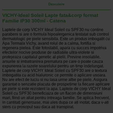
Descriere
VICHY-Ideal Soleil Lapte fata&corp format
Familie IP30 300ml - Catena
Laptele de corp VICHY Ideal Soleil cu SPF30 nu contine
parabeni si are o formula hipoalergenica testatat sub control
dermatologic pe piele sensibila. Este un produs imbogatit cu
Apa Termala Vichy, avand rolul de a calma, fortifia si
regenera pielea. Este fotostabil, apara cu succes impotriva
efectelor nocive produse de radiatiile ultra-violete si
protejeaza capitalul genetic al pielii. Previne insolatiile,
arsurile si imbatranirea prematura pe care o poate cauza
expunerea la razele soarelului pentru un timp indelungat.
Laptele de corp VICHY Ideal Soleil cu SPF30 are o textura
imbogatita cu acid hialuronic ce permite o aplicare usoara.
Nu are efect de luciu si nu lasa urme albe pe piele. Asigura
garantat o senzatie placuta de prospetime la fiecare aplicare
pe piele si este rezistent la apa. Laptele de corp VICHY Ideal
Soleil cu SPF30 beneficiaza de un flacon de dimensiuni
mari, fiind un aliat pentru intreaga familie. Se aplica frecvent,
in cantitati generoase, mai ales dupa ce ati inotat, daca v-ati
sters cu prosopul sau daca ati transpirat.