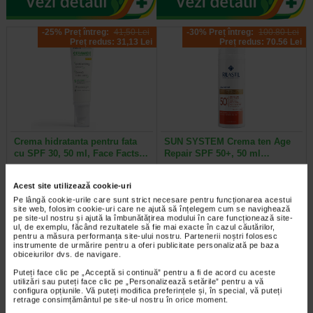
-25% Preț întreg:
41,50 Lei
-30% Preț întreg:
100.80 Lei
Preț redus: 31,13 Lei
Preț redus: 70.56 Lei
Crema hidratanta pentru fata
SUN SYSTEM Crema ten Age
cu SPF 30, 50 ml, Face Facts…
Repair SPF 50+, 50 ml…
Crema hidratanta pentru fata cu
Crema de protectie anti-imbatranire
Acest site utilizează cookie-uri
SPF 30 combina hidratarea intensa
Age Repair SPF50+ de la Rilastil
Pe lângă cookie-urile care sunt strict necesare pentru funcționarea acestui
cu protectia solara zilnica…
este o crema avansata de…
site web, folosim cookie-uri care ne ajută să înțelegem cum se navighează
pe site-ul nostru și ajută la îmbunătățirea modului în care funcționează site-
ul, de exemplu, făcând rezultatele să fie mai exacte în cazul căutărilor,
pentru a măsura performanța site-ului nostru. Partenerii noștri folosesc
instrumente de urmărire pentru a oferi publicitate personalizată pe baza
obiceiurilor dvs. de navigare.
-35% Preț întreg:
73.00 Lei
-35% Preț întreg:
79.10 Lei
Puteți face clic pe „Acceptă si continuă” pentru a fi de acord cu aceste
Preț redus: 47.45 Lei
Preț redus: 51.42 Lei
utilizări sau puteți face clic pe „Personalizează setările” pentru a vă
configura opțiunile. Vă puteți modifica preferințele și, în special, vă puteți
retrage consimțământul pe site-ul nostru în orice moment.