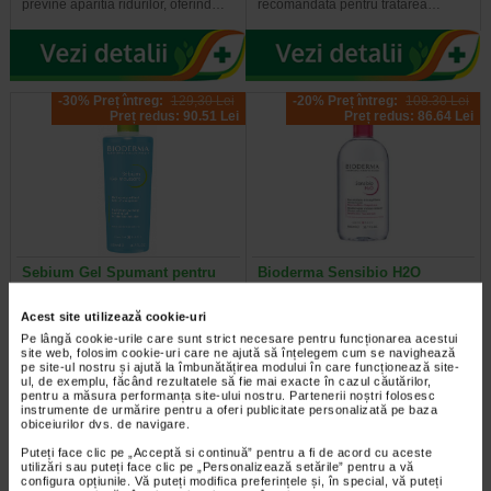
previne aparitia ridurilor, oferind…
recomandata pentru tratarea…
-30% Preț întreg:
129,30 Lei
-20% Preț întreg:
108.30 Lei
Preț redus: 90.51 Lei
Preț redus: 86.64 Lei
Sebium Gel Spumant pentru
Bioderma Sensibio H2O
curatarea tenului gras X 500 ml
Solutie Micelara X 500 ml
Acest site utilizează cookie-uri
Bioderma Sebium Gel Spumant
Solutia Micelara Sensibio H2O de
Pe lângă cookie-urile care sunt strict necesare pentru funcționarea acestui
este solutia ideala pentru curatarea
la Bioderma este recomandata atat
site web, folosim cookie-uri care ne ajută să înțelegem cum se navighează
pe site-ul nostru și ajută la îmbunătățirea modului în care funcționează site-
tenului gras. Formula sa…
pentru demachierea tenului cat si…
ul, de exemplu, făcând rezultatele să fie mai exacte în cazul căutărilor,
pentru a măsura performanța site-ului nostru. Partenerii noștri folosesc
instrumente de urmărire pentru a oferi publicitate personalizată pe baza
obiceiurilor dvs. de navigare.
Puteți face clic pe „Acceptă si continuă” pentru a fi de acord cu aceste
-40% Preț întreg:
77.90 Lei
-40% Preț întreg:
78.20 Lei
utilizări sau puteți face clic pe „Personalizează setările” pentru a vă
Preț redus: 46.74 Lei
Preț redus: 46.92 Lei
configura opțiunile. Vă puteți modifica preferințele și, în special, vă puteți