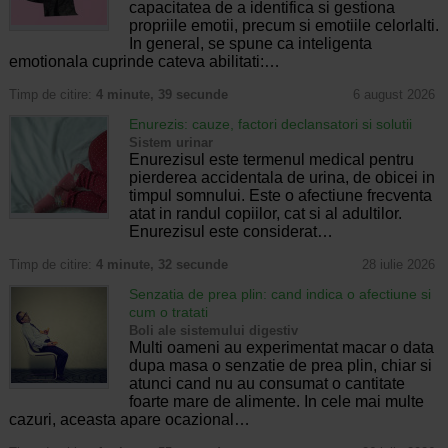
capacitatea de a identifica si gestiona
propriile emotii, precum si emotiile celorlalti.
In general, se spune ca inteligenta
emotionala cuprinde cateva abilitati:…
Timp de citire:
4 minute, 39 secunde
6 august 2026
Enurezis: cauze, factori declansatori si solutii
Sistem urinar
Enurezisul este termenul medical pentru
pierderea accidentala de urina, de obicei in
timpul somnului. Este o afectiune frecventa
atat in randul copiilor, cat si al adultilor.
Enurezisul este considerat…
Timp de citire:
4 minute, 32 secunde
28 iulie 2026
Senzatia de prea plin: cand indica o afectiune si
cum o tratati
Boli ale sistemului digestiv
Multi oameni au experimentat macar o data
dupa masa o senzatie de prea plin, chiar si
atunci cand nu au consumat o cantitate
foarte mare de alimente. In cele mai multe
cazuri, aceasta apare ocazional…