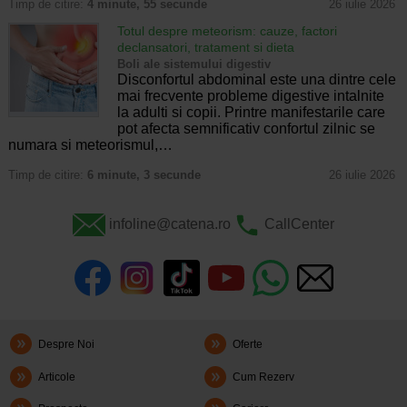
Timp de citire:
4 minute, 55 secunde
26 iulie 2026
Totul despre meteorism: cauze, factori
declansatori, tratament si dieta
Boli ale sistemului digestiv
Disconfortul abdominal este una dintre cele
mai frecvente probleme digestive intalnite
la adulti si copii. Printre manifestarile care
pot afecta semnificativ confortul zilnic se
numara si meteorismul,…
Timp de citire:
6 minute, 3 secunde
26 iulie 2026
infoline@catena.ro
CallCenter
Despre Noi
Oferte
Articole
Cum Rezerv