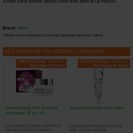
Evitati zona ochilor atunci cand este aplicat ca masca.
Brand:
VICHY
*Pentru pret te asteptam in cea mai apropiata farmacie Catena
VEZI PRODUSE DIN ACEEASI CATEGORIE
-40% Preț întreg:
55.80 Lei
-14% Preț întreg:
110.10 Lei
Preț redus: 33.48 Lei
Preț redus: 94.42 Lei
Crema antirid SPF 10 intens
Ducray Kelual DS crema 40ml
hidratanta, 50 ml, H3…
Gerovital H3E Crema antirid FP10
Crema keratoreductoare Ducray
hidrateaza intensiv pielea si
este o crema calmanta