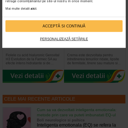
retrage consimțământul pe site-ul nostru în orice moment.
Mai multe detalii
aici
.
ACCEPTĂ SI CONTINUĂ
Gerovital H3 Evolution fiole cu
GH3 Derma+ Crema antirid si
PERSONALIZEAZĂ SETĂRILE
acid hialuronic X 10 fiole
fermitate, 50 ml, Gerovital
Fiolele cu acid hialuronic Gerovital
Crema este dezvoltata pentru
H3 Evolution de la Farmec SA au
intretinerea tenurilor ridate, lipsite
efecte intens hidratante si de…
de fermitate, tinere sau mature si…
CELE MAI RECENTE ARTICOLE
Cum sa va dezvoltati inteligenta emotionala:
metode prin care va puteti imbunatati EQ-ul
Boli neurologice si psihice
Inteligenta emotionala (EQ) se refera la