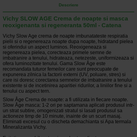
Descriere
Vichy SLOW AGE Crema de noapte si masca
reoxigenanta si regeneranta 50ml - Catena
Vichy Slow Age crema de noapte imbunatateste respiratia
pielii si o regenereaza noapte dupa noapte, hidratand pielea
si oferindui un aspect luminos. Reoxigeneaza si
regenereaza pielea, corecteaza primele semne de
imbatranire a tenului, hidrateaza, netezeste, uniformizeaza si
ofera luminozitate tenului. Gama Slow Âge este
recomandata tuturor femeilor care sunt preocupate de
expunerea zilnica la factorii externi (UV, poluare, stres) si
care isi doresc corectarea semnelor de imbatranire a tenului
existente si de incetinirea aparitiei ridurilor, a liniilor fine si a
tenului cu aspect tern.
Slow Âge Crema de noapte: a fi utilizata in fiecare noapte.
Slow Âge masca: 1-2 ori pe saptamana aplicati produsul intr-
un strat subtire, omogenizati stratul si lasati produsul sa
actioneze timp de 10 minute, inainte de un scurt masaj.
Eliminati excesul cu o discheta demachianta si Apa termala
Mineralizanta Vichy.