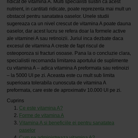
ridicat de vitamina A. Multi specialisti sustin ca acest
nutrient, in cantitati ridicate, poate reprezenta mai mult un
obstacol pentru sanatatea oaselor. Unele studii
sugereaza ca un nivel crescut de vitamina A poate dauna
oaselor, dar acest lucru se refera doar la formele active
ale vitaminei A sau retinoizii. Juriul inca dezbate daca
excesul de vitamina A creste de fapt riscul de
osteoporoza si fracturi osoase. Pana la o concluzie clara,
specialistii recomanda limitarea aportului de suplimente
cu vitamina A – adica vitamina A preformata sau retinoizi
– la 5000 UI pe zi. Aceasta este cu mult sub limita
superioara tolerabila cunoscuta de vitamina A
preformata, care este de aproximativ 10.000 UI pe zi.
Cuprins
Ce este vitamina A?
Forme de vitamina A
Vitamina A si beneficiile ei pentru sanatatea
oaselor
Cum se administreaza vitamina A?