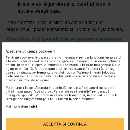
in fructele si legumele de culoare inchisa si in
fructele oleaginoase.
Beta-carotenul este, in sine, un antioxidant, dar
organismul il poate transforma si in vitamina A, la nevoie.
Vitamina A si beneficiile ei pentru sanatatea
oaselor
Acest site utilizează cookie-uri
Vitamina A reprezinta practic o familie de compusi
Pe lângă cookie-urile care sunt strict necesare pentru funcționarea acestui
liposolubili care joaca un rol important in mentinerea
site web, folosim cookie-uri care ne ajută să înțelegem cum se navighează
pe site-ul nostru și ajută la îmbunătățirea modului în care funcționează site-
sanatatii vederii, formarea oaselor, reproducere,
ul, de exemplu, făcând rezultatele să fie mai exacte în cazul căutărilor,
pentru a măsura performanța site-ului nostru. Partenerii noștri folosesc
diviziunea celulara si diferentierea celulara.
instrumente de urmărire pentru a oferi publicitate personalizată pe baza
obiceiurilor dvs. de navigare.
Naturalis VizualMax
este un supliment alimentar care,
Puteți face clic pe „Acceptă si continuă” pentru a fi de acord cu aceste
datorita acidului DHA, a vitaminei B2 si a zincului,
utilizări sau puteți face clic pe „Personalizează setările” pentru a vă
configura opțiunile. Vă puteți modifica preferințele și, în special, vă puteți
contribuie la mentinerea vederii normale.
retrage consimțământul pe site-ul nostru în orice moment.
Mai multe detalii
aici
.
Vitamina A este importanta pentru sanatatea oaselor. Cu
toate acestea, exista studii care arata ca o cantitate prea
mare de vitamina A a fost asociata cu pierderea densitatii
ACCEPTĂ SI CONTINUĂ
osoase si cu cresterea riscului de fractura de sold.