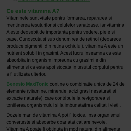
Ce este vitamina A?
Vitaminele sunt vitale pentru formarea, repararea si
mentinerea tesuturilor si celulelor sanatoase, iar vitamina
A este deosebit de importanta pentru vedere, piele si
oase. Cunoscuta si sub denumirea de retinol (deoarece
produce pigmentii din retina ochiului), vitamina A este un
nutrient solubil in grasimi. Acest lucru inseamna ca este
absorbita in organism impreuna cu grasimile din
alimente si ca este apoi stocata in tesutul corpului pentru
a fi utilizata ulterior.
Benesio MaxiTonic
contine o combinatie unica de 24 de
elemente (vitamine, minerale, acizi grasi nesaturati si
extracte naturale), care contribuie la revigorarea si
tonifierea organismului si la imbunatatirea calitatii vietii.
Dozele mari de vitamina A pot fi toxice, insa organismul
converteste si absoarbe doar atat cat are nevoie.
Vitamina A poate fi obtinuta in mod natural din alimente