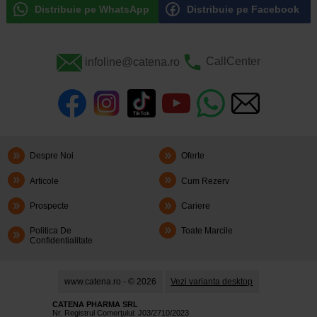
Distribuie pe WhatsApp
Distribuie pe Facebook
infoline@catena.ro
CallCenter
Despre Noi
Oferte
Articole
Cum Rezerv
Prospecte
Cariere
Politica De
Toate Marcile
Confidentialitate
www.catena.ro - © 2026
Vezi varianta desktop
CATENA PHARMA SRL
Nr. Registrul Comerţului: J03/2710/2023