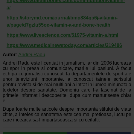
https://www.betterbones.com/bone-nutrition/vitamin-
a/
https://storymd.com/journal/bmp884qs6j-vitamin-
a/page/d7gzlu55oe-vitamin-a-and-bone-health
https://www.livescience.com/51975-vitamin-a.html
https://www.medicalnewstoday.com/articles/219486
Autor:
Andrei Radu
Andrei Radu este licentiat in jurnalism, iar din 2006 lucreaza
cu spor in presa si comunicare, marile lui pasiuni. A facut
echipa cu jurnalisti cunoscuti la departamentele de sport ale
unor televiziuni importante, a cunoscut tainele scrisului
pentru revista si de mai multi ani a intrat in lumea minunata a
textelor despre sanatate. Domeniu care l-a fascinat de la
primele informatii descoperite, dupa cum marturiseste chiar
el.
Dupa foarte multe articole despre importanta stilului de viata
citite, a inteles ca sanatatea este cea mai pretioasa, lucru pe
care incearca sa-l impartaseasca si cu ceilalti.