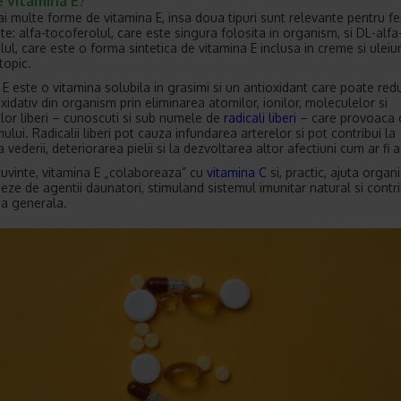
 vitamina E?
ai multe forme de vitamina E, insa doua tipuri sunt relevante pentru f
te: alfa-tocoferolul, care este singura folosita in organism, si DL-alfa
ul, care este o forma sintetica de vitamina E inclusa in creme si uleiur
topic.
 E este o vitamina solubila in grasimi si un antioxidant care poate red
xidativ din organism prin eliminarea atomilor, ionilor, moleculelor si
ilor liberi – cunoscuti si sub numele de
radicali liberi
– care provoaca
lui. Radicalii liberi pot cauza infundarea arterelor si pot contribui la
 vederii, deteriorarea pielii si la dezvoltarea altor afectiuni cum ar fi 
cuvinte, vitamina E „colaboreaza” cu
vitamina C
si, practic, ajuta organ
jeze de agentii daunatori, stimuland sistemul imunitar natural si contri
a generala.