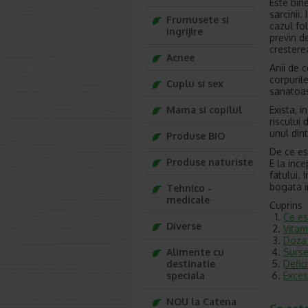
Este bin
sarcinii.
Frumusete si
cazul fol
ingrijire
previn d
cresterea
Acnee
Anii de 
corpuril
Cuplu si sex
sanatoa
Exista, i
Mama si copilul
riscului 
unul dint
Produse BIO
De ce es
Produse naturiste
E la inc
fatului. 
bogata i
Tehnico -
medicale
Cuprins
Ce es
Diverse
Vitam
Doza 
Surse
Alimente cu
Defic
destinatie
Exces
speciala
NOU la Catena