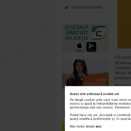
Toate farmaciile
Vitamin
Vitamina 
Celulele 
fatului d
protejare
Vitamina
oxidativ
Acest site utilizează cookie-uri
sarcina 
Pe lângă cookie-urile care sunt strict 
in viata 
nostru și ajută la îmbunătățirea modului
la prote
performanța site-ului nostru. Partenerii
Vi
Puteți face clic pe „Acceptă si continuă”
puteți modifica preferințele și, în spec
Dupa ce 
Mai multe detalii
aici
.
uleioasa