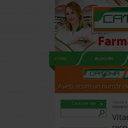
HOME
BLOGURI
Catena
Cauta pe site
Vitamina 
Vita
rec