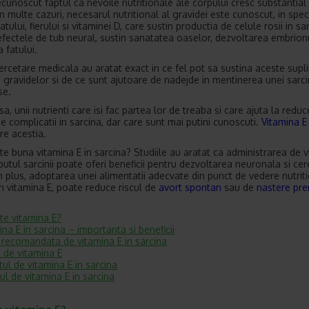
ecunoscut faptul ca nevoile nutritionale ale corpului cresc substantial 
 In multe cazuri, necesarul nutritional al gravidei este cunoscut, in speci
atului, fierului si vitaminei D, care sustin productia de celule rosii in s
efectele de tub neural, sustin sanatatea oaselor, dezvoltarea embrionu
 fatului.
cercetare medicala au aratat exact in ce fel pot sa sustina aceste sup
e gravidelor si de ce sunt ajutoare de nadejde in mentinerea unei sarci
se.
nsa, unii nutrienti care isi fac partea lor de treaba si care ajuta la redu
de complicatii in sarcina, dar care sunt mai putini cunoscuti.
Vitamina E
re acestia.
te buna vitamina E in sarcina? Studiile au aratat ca administrarea de 
eputul sarcinii poate oferi beneficii pentru dezvoltarea neuronala si ce
In plus, adoptarea unei alimentatii adecvate din punct de vedere nutriti
n vitamina E, poate reduce riscul de
avort spontan
sau de
nastere pr
te vitamina E?
ina E in sarcina – importanta si beneficii
recomandata de vitamina E in sarcina
 de vitamina E
itul de vitamina E in sarcina
ul de vitamina E in sarcina