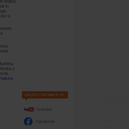
in timpul
al in
ange,
lui si
limente
ni
cerea
este
vitamina
rebrala a
onal,
ematura
.
GASESTI CATENA SI PE
Youtube
Facebook