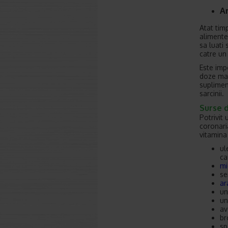
Ar
Atat tim
alimente
sa luati
catre un
Este imp
doze mar
supliment
sarcinii.
Surse d
Potrivit
coronaria
vitamina 
ul
ca
mi
se
ar
un
un
av
br
sp