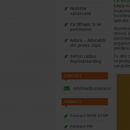
Ce este
Exista m
Nutritie
insarcina
sanatoasa
tocoferol
aplicate 
Ce Oftapic ti se
Vitamina
potriveste
stresul o
electron
Adora – Adorabili
organismu
din prima clipa
pierderea
Cu alte 
Seturi cadou
se prote
Baylis&Harding
sanatate
CONTACT
infoline@catena.ro
FARMACII
Farmacii NON-STOP
Farmacii FIV