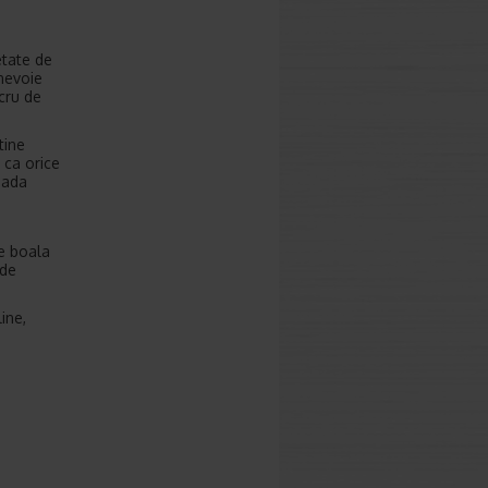
etate de
 nevoie
ucru de
tine
 ca orice
ioada
de boala
 de
ine,