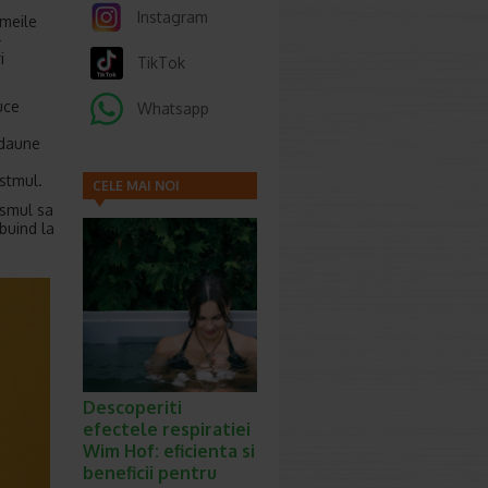
Instagram
emeile
-
i
TikTok
uce
Whatsapp
 daune
astmul.
CELE MAI NOI
ismul sa
ARTICOLE
buind la
Descoperiti
efectele respiratiei
Wim Hof: eficienta si
beneficii pentru