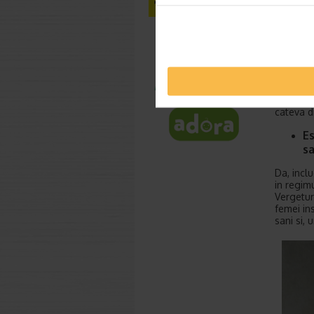
Acesta c
patogeni 
intregulu
Utilizare
daunele 
de lumina
Cremele 
cunoscuta
cateva di
Es
sa
Da, incl
in regimu
Vergeturi
femei in
sani si,