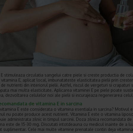
 E stimuleaza circulatia sangelui catre piele si creste productia de co
 vitamina E, aplicat local, imbunatateste elasticitatea pielii prin creste
i de nutrienti din interiorul pielii. Astfel, riscul de vergeturi si crapaturi 
apata mai multa elasticitate. Aplicarea vitaminei E pe piele poate susti
, dezvoltarea celulelor noi ale pielii si incurajeaza regenerarea celul
ecomandata de vitamina E in sarcina
a vitamina E este considerata o vitamina esentiala in sarcina? Motivul 
ul nu poate produce acest nutrient. Vitamina E este o vitamina liposo
buie administrata zilnic in timpul sarcinii. Doza zilnica recomandata de
cina este de 15-30 mg. Discutati intotdeauna cu medicul inainte de a lu
t suplimentar. Cele mai multe vitamine prenatale contin deja vitamina