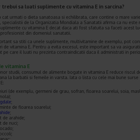
 trebui sa luati suplimente cu vitamina E in sarcina?
p cat urmati o dieta sanatoasa si echilibrata, care contine o mare vari
, specialistii de la Organizatia Mondiala a Sanatatii afirma ca nu este
 suplimente cu vitamina E decat daca ati fost sfatuita sa faceti acest l
 profesionist din domeniul sanatatii.
ortant sa stiti ca unele suplimente, multivitamine de exemplu, pot con
i de vitamina E. Pentru a evita excesul, este important sa va asigurati
 pe care il luati nu prezinta contraindicatii daca il administrati in per
e vitamina E
 unor studii, consumul de alimente bogate in vitamina E reduce riscul 
na la barbatii si femeile in varsta. Iata o lista cu cele mai bune surse
E:
eiuri (de exemplu, germeni de grau, sofran, floarea soarelui, soia, masl
nola);
gdale
;
minte de floarea soarelui;
ahide
;
t de arahide;
t de nuci;
ocado;
occoli;
anac;