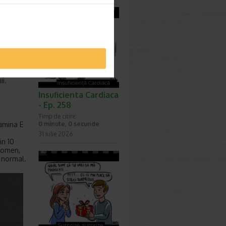
ul
ielii de
cauzate
elii.
unt
ii.
Insuficienta Cardiaca
- Ep. 258
Timp de citire:
0 minute, 0 secunde
tamina E
31 iulie 2026
in 10
bdomen,
t normal.