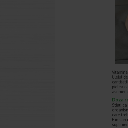
Vitamina
Uleiul de
cantitati
pielea c
asemenea
Doza r
Stiati c
organism
care tre
E in sar
suplimen