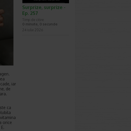
Surprize, surprize -
Ep. 257
Timp de citire:
0 minute, 0 secunde
24 iulie 2026
lagen.
rea
scade, iar
ne, de
ara.
este ca
lubila
 vitamina
a orice
 E.