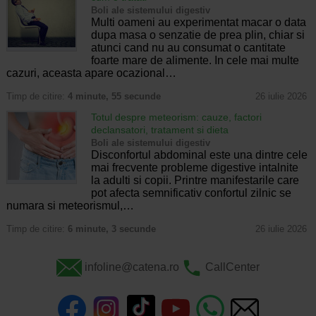
Boli ale sistemului digestiv
Multi oameni au experimentat macar o data
dupa masa o senzatie de prea plin, chiar si
atunci cand nu au consumat o cantitate
foarte mare de alimente. In cele mai multe
cazuri, aceasta apare ocazional…
Timp de citire:
4 minute, 55 secunde
26 iulie 2026
Totul despre meteorism: cauze, factori
declansatori, tratament si dieta
Boli ale sistemului digestiv
Disconfortul abdominal este una dintre cele
mai frecvente probleme digestive intalnite
la adulti si copii. Printre manifestarile care
pot afecta semnificativ confortul zilnic se
numara si meteorismul,…
Timp de citire:
6 minute, 3 secunde
26 iulie 2026
infoline@catena.ro
CallCenter