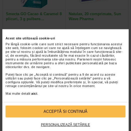
Smecta GO Cacao & Caramel 8
Natulax, 20 comprimate, Sun
plicuri, 3 g pulbere…
Wave Pharma
Smecta Go® este un dispozitiv
SUPLIMENT ALIMENTAR -
medical, o suspensie gata de
NATULAX Fiecare comprimat
Acest site utilizează cookie-uri
utilizare, disponibila intr-un plic…
contine: Ingredient | Cantitate …
Pe lângă cookie-urile care sunt strict necesare pentru funcționarea acestui
site web, folosim cookie-uri care ne ajută să înțelegem cum se navighează
pe site-ul nostru și ajută la îmbunătățirea modului în care funcționează site-
ul, de exemplu, făcând rezultatele să fie mai exacte în cazul căutărilor,
pentru a măsura performanța site-ului nostru. Partenerii noștri folosesc
instrumente de urmărire pentru a oferi publicitate personalizată pe baza
-25,48%
Plătești 2, primești 3
obiceiurilor dvs. de navigare.
Puteți face clic pe „Acceptă si continuă” pentru a fi de acord cu aceste
utilizări sau puteți face clic pe „Personalizează setările” pentru a vă
configura opțiunile. Vă puteți modifica preferințele și, în special, vă puteți
retrage consimțământul pe site-ul nostru în orice moment.
Mai multe detalii
aici
.
Zimez carbune, 5 plicuri, Sun
LaxaNatur N, 20 comprimate
ACCEPTĂ SI CONTINUĂ
Wave Pharma
filmate, Naturalis
PERSONALIZEAZĂ SETĂRILE
Supliment alimentar cu carbune
Supliment alimentar sub forma de