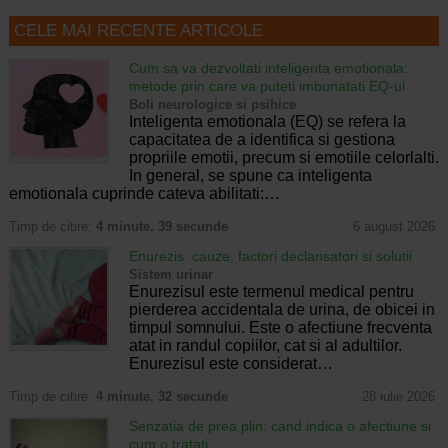
CELE MAI RECENTE ARTICOLE
Cum sa va dezvoltati inteligenta emotionala:
metode prin care va puteti imbunatati EQ-ul
Boli neurologice si psihice
Inteligenta emotionala (EQ) se refera la
capacitatea de a identifica si gestiona
propriile emotii, precum si emotiile celorlalti.
In general, se spune ca inteligenta
emotionala cuprinde cateva abilitati:…
Timp de citire:
4 minute, 39 secunde
6 august 2026
Enurezis: cauze, factori declansatori si solutii
Sistem urinar
Enurezisul este termenul medical pentru
pierderea accidentala de urina, de obicei in
timpul somnului. Este o afectiune frecventa
atat in randul copiilor, cat si al adultilor.
Enurezisul este considerat…
Timp de citire:
4 minute, 32 secunde
28 iulie 2026
Senzatia de prea plin: cand indica o afectiune si
cum o tratati