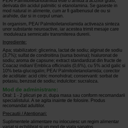
PEA/ Palmitoiletanolamida este o amida a acizilor grasi,
derivata din acidul palmitic si etanolamina. Se gaseste in
mod natural in alimente, cum ar fi galbenusul de ou si
arahide, dar si in corpul uman.
In organism, PEA/ Palmitoiletanolamida activeaza sinteza
unor substante neuroactive, iar acestea trimit mesaje care
moduleaza semnicativ transmiterea durerii.
Ingrediente:
Apa; stabilizatori: glicerina, lactat de sodiu; alginat de sodiu
(3,7%); sulfat de condroitina (sursa bovina); hialuronat de
sodiu; aroma de capsune; extract standardizat din fructe de
Coacaz indian/ Emblica officinalis (0,6%), cu 5% acid galic si
10% beta-glucogalin; PEA/ Palmitoiletanolamida; corector
de aciditate: acid citric monohidrat; conservanti: sorbat de
potasiu, benzoat de sodiu; indulcitor: sucraloza.
Mod de administrare:
Oral: 1 - 2 plicuri pe zi, dupa masa sau conform recomandarii
specialistului. A se agita inainte de folosire. Produs
recomandat adultilor.
Precautii / Atentionari:
Suplimentele alimentare nu inlocuiesc un regim alimentar
variat si echilibrat si un mod de viata sanatos