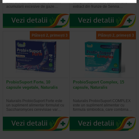
activ si inulina, destinat reducerii
comprimate filmate, care contine
acumularii excesive de gaze…
extract din frunze de Senna…
Plătești 2, primești 3
Plătești 2, primești 3
ProbioSuport Forte, 10
ProbioSuport Complex, 15
capsule vegetale, Naturalis
capsule, Naturalis
Naturalis ProbioSuport Forte este
Naturalis ProbioSuport COMPLEX
un supliment alimentar formulat cu
este un supliment alimentar cu
Saccharomyces cerevisiae var…
formula simbiotica, care combina…