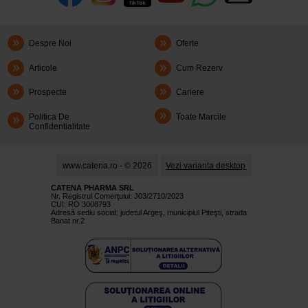
Despre Noi
Oferte
Articole
Cum Rezerv
Prospecte
Cariere
Politica De
Toate Marcile
Confidentialitate
www.catena.ro - © 2026
Vezi varianta desktop
CATENA PHARMA SRL
Nr. Registrul Comerţului: J03/2710/2023
CUI: RO 3008793
Adresă sediu social: judetul Argeş, municipiul Piteşti, strada
Banat nr.2