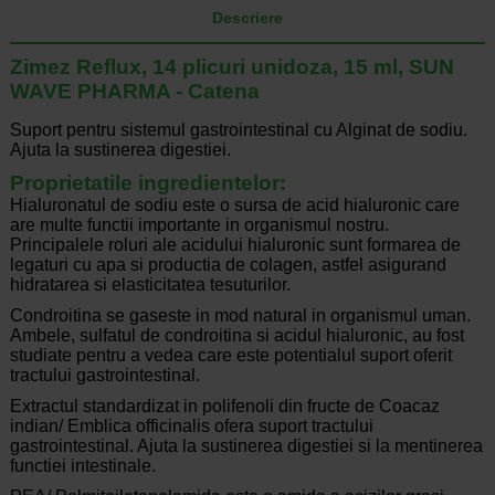
Descriere
Zimez Reflux, 14 plicuri unidoza, 15 ml, SUN
WAVE PHARMA - Catena
Suport pentru sistemul gastrointestinal cu Alginat de sodiu.
Ajuta la sustinerea digestiei.
Proprietatile ingredientelor:
Hialuronatul de sodiu este o sursa de acid hialuronic care
are multe functii importante in organismul nostru.
Principalele roluri ale acidului hialuronic sunt formarea de
legaturi cu apa si productia de colagen, astfel asigurand
hidratarea si elasticitatea tesuturilor.
Condroitina se gaseste in mod natural in organismul uman.
Ambele, sulfatul de condroitina si acidul hialuronic, au fost
studiate pentru a vedea care este potentialul suport oferit
tractului gastrointestinal.
Extractul standardizat in polifenoli din fructe de Coacaz
indian/ Emblica officinalis ofera suport tractului
gastrointestinal. Ajuta la sustinerea digestiei si la mentinerea
functiei intestinale.