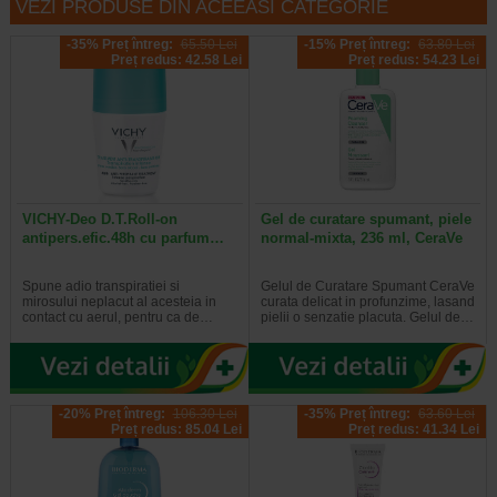
VEZI PRODUSE DIN ACEEASI CATEGORIE
-35% Preț întreg:
65.50 Lei
-15% Preț întreg:
63.80 Lei
Preț redus: 42.58 Lei
Preț redus: 54.23 Lei
VICHY-Deo D.T.Roll-on
Gel de curatare spumant, piele
antipers.efic.48h cu parfum…
normal-mixta, 236 ml, CeraVe
Spune adio transpiratiei si
Gelul de Curatare Spumant CeraVe
mirosului neplacut al acesteia in
curata delicat in profunzime, lasand
contact cu aerul, pentru ca de…
pielii o senzatie placuta. Gelul de…
-20% Preț întreg:
106.30 Lei
-35% Preț întreg:
63.60 Lei
Preț redus: 85.04 Lei
Preț redus: 41.34 Lei