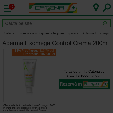
40
Catena
Frumusete si ingrijire
Ingrijire corporala
Aderma Exomega Co
Aderma Exomega Control Crema 200ml
-14% Preț întreg:
119.70 Lei
Preț redus: 102.58 Lei
Te asteptam la Catena cu
sfaturi si recomandari
Oferte valabile în perioada 1 iunie-31 august 2026,
in limita stocului disponibil. Ofertele nu se
cumulează cu beneficiile cardului Catena.