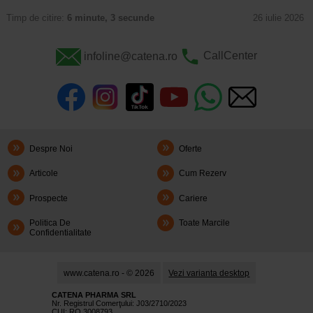
Timp de citire:
6 minute, 3 secunde
26 iulie 2026
infoline@catena.ro
CallCenter
Despre Noi
Oferte
Articole
Cum Rezerv
Prospecte
Cariere
Politica De
Toate Marcile
Confidentialitate
www.catena.ro - © 2026
Vezi varianta desktop
CATENA PHARMA SRL
Nr. Registrul Comerţului: J03/2710/2023
CUI: RO 3008793