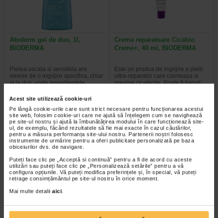
Atoderm gel de dus, 1l,
Crema reparatoare Cicabio
BIODERMA
Creme+, 40 ml, BIODERMA
Pielea uscata si sensibila are
Este un produs de ingrijire a pielii
nevoie de o ingrijire specifica, chiar
ultra-reparator care calmeaza si
si la dus, unde ingredientele…
previne cicatricile. Poate fi folosit…
Acest site utilizează cookie-uri
Pe lângă cookie-urile care sunt strict necesare pentru funcționarea acestui
site web, folosim cookie-uri care ne ajută să înțelegem cum se navighează
pe site-ul nostru și ajută la îmbunătățirea modului în care funcționează site-
-14% Preț întreg:
136,60 Lei
-20% Preț întreg:
143.30 Lei
ul, de exemplu, făcând rezultatele să fie mai exacte în cazul căutărilor,
Preț redus: 117.09 Lei
Preț redus: 114.64 Lei
pentru a măsura performanța site-ului nostru. Partenerii noștri folosesc
instrumente de urmărire pentru a oferi publicitate personalizată pe baza
obiceiurilor dvs. de navigare.
Puteți face clic pe „Acceptă si continuă” pentru a fi de acord cu aceste
utilizări sau puteți face clic pe „Personalizează setările” pentru a vă
configura opțiunile. Vă puteți modifica preferințele și, în special, vă puteți
retrage consimțământul pe site-ul nostru în orice moment.
Mai multe detalii
aici
.
Avene Xeracalm A.D. ulei de
Atoderm Ulei de dus, 1l,
dus X 400 ml
Bioderma