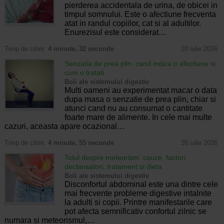
pierderea accidentala de urina, de obicei in
timpul somnului. Este o afectiune frecventa
atat in randul copiilor, cat si al adultilor.
Enurezisul este considerat…
Timp de citire:
4 minute, 32 secunde
28 iulie 2026
Senzatia de prea plin: cand indica o afectiune si
cum o tratati
Boli ale sistemului digestiv
Multi oameni au experimentat macar o data
dupa masa o senzatie de prea plin, chiar si
atunci cand nu au consumat o cantitate
foarte mare de alimente. In cele mai multe
cazuri, aceasta apare ocazional…
Timp de citire:
4 minute, 55 secunde
26 iulie 2026
Totul despre meteorism: cauze, factori
declansatori, tratament si dieta
Boli ale sistemului digestiv
Disconfortul abdominal este una dintre cele
mai frecvente probleme digestive intalnite
la adulti si copii. Printre manifestarile care
pot afecta semnificativ confortul zilnic se
numara si meteorismul,…