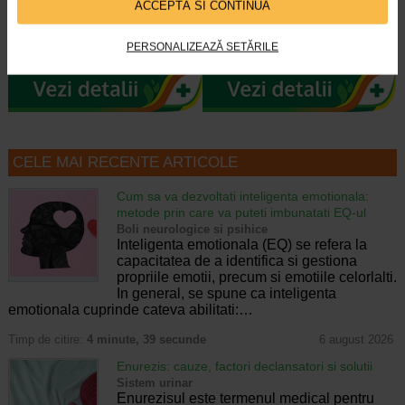
ACCEPTĂ SI CONTINUĂ
Avène XeraCalm A.D este un ulei
Bioderma Atoderm Ulei de dus,
de curatare special creat pentru
datorita ingredientelor active, ofera
PERSONALIZEAZĂ SETĂRILE
pielea uscata a sugarilor, copiilor…
pielii hidratare, protectie si…
CELE MAI RECENTE ARTICOLE
Cum sa va dezvoltati inteligenta emotionala:
metode prin care va puteti imbunatati EQ-ul
Boli neurologice si psihice
Inteligenta emotionala (EQ) se refera la
capacitatea de a identifica si gestiona
propriile emotii, precum si emotiile celorlalti.
In general, se spune ca inteligenta
emotionala cuprinde cateva abilitati:…
Timp de citire:
4 minute, 39 secunde
6 august 2026
Enurezis: cauze, factori declansatori si solutii
Sistem urinar
Enurezisul este termenul medical pentru