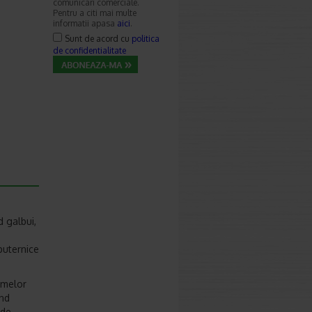
comunicari comerciale.
Pentru a citi mai multe
informatii apasa
aici
.
Sunt de acord cu
politica
de confidentialitate
d galbui,
puternice
smelor
ind
 de