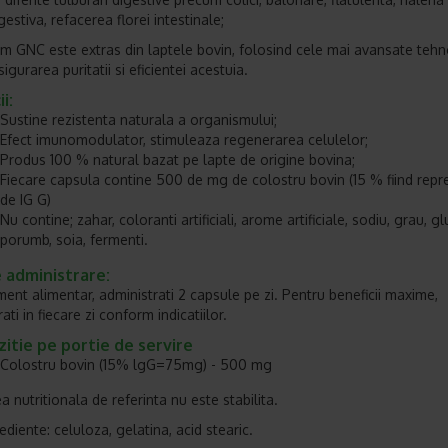
estiva, refacerea florei intestinale;
m GNC este extras din laptele bovin, folosind cele mai avansate tehn
igurarea puritatii si eficientei acestuia.
i:
Sustine rezistenta naturala a organismului;
Efect imunomodulator, stimuleaza regenerarea celulelor;
Produs 100 % natural bazat pe lapte de origine bovina;
Fiecare capsula contine 500 de mg de colostru bovin (15 % fiind repr
de IG G)
Nu contine; zahar, coloranti artificiali, arome artificiale, sodiu, grau, gl
porumb, soia, fermenti.
 administrare:
ment alimentar, administrati 2 capsule pe zi. Pentru beneficii maxime,
ati in fiecare zi conform indicatiilor.
itie pe portie de servire
Colostru bovin (15% lgG=75mg) - 500 mg
 nutritionala de referinta nu este stabilita.
ediente: celuloza, gelatina, acid stearic.