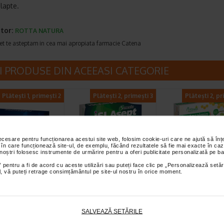
 lapte.
tor:
ROTTA NATURA
et te asteptam in cea mai apropiata farmacie Catena
I PRODUSE DIN ACEEASI CATEGORIE
Plătești 1, primești 2
Plătești 2, primești 3
Plătești 2, pr
necesare pentru funcționarea acestui site web, folosim cookie-uri care ne ajută să î
 în care funcționează site-ul, de exemplu, făcând rezultatele să fie mai exacte în caz
 noștri folosesc instrumente de urmărire pentru a oferi publicitate personalizată pe ba
 pentru a fi de acord cu aceste utilizări sau puteți face clic pe „Personalizează setăr
sol cu albastru
Islasept, 24 de
Septocalmin
ial, vă puteți retrage consimțământul pe site-ul nostru în orice moment.
tilen, 20
drajeuri de supt, cu
propolis si lemn
rimate de…
aroma de coacaze…
dulce, 24 draje
cu albastru de metilen
Benesio ISLAsept este un
Naturalis Septocalmin Pro
supliment alimentar cu
supliment alimentar sub forma
Lemn-dulce este un supl
SALVEAZĂ SETĂRILE
de metilen ce…
de drajeuri moi, cu continut…
alimentar sub forma de…