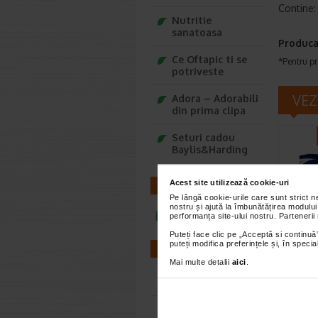
Contine:
Nutritie
sanatoasa
Produca
Ce Oftapic ti se
*Pentru pr
potriveste
VEZ
Adora – Adorabili
din prima clipa
Seturi cadou
Baylis&Harding
Acest site utilizează cookie-uri
CONTACT
Pe lângă cookie-urile care sunt strict 
nostru și ajută la îmbunătățirea modului
infoline@catena.ro
performanța site-ului nostru. Partenerii
Puteți face clic pe „Acceptă si continuă”
Septo
puteți modifica preferințele și, în spec
FARMACII
de me
Mai multe detalii
aici
.
comp
Farmacii NON-STOP
Septosol 
este un 
albastru 
Farmacii FIV