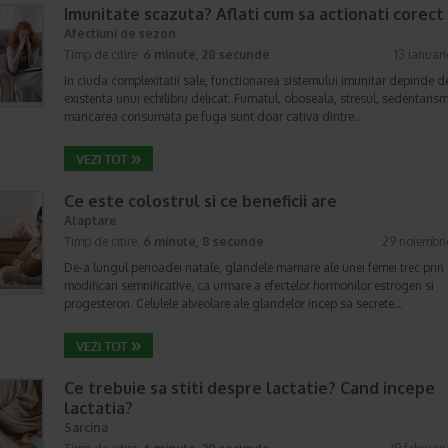
Imunitate scazuta? Aflati cum sa actionati corect
Afectiuni de sezon
Timp de citire:
6 minute, 28 secunde
13 ianuar
In ciuda complexitatii sale, functionarea sistemului imunitar depinde d
existenta unui echilibru delicat. Fumatul, oboseala, stresul, sedentarism
mancarea consumata pe fuga sunt doar cativa dintre…
Ce este colostrul si ce beneficii are
Alaptare
Timp de citire:
6 minute, 8 secunde
29 noiembri
De-a lungul perioadei natale, glandele mamare ale unei femei trec prin
modificari semnificative, ca urmare a efectelor hormonilor estrogen si
progesteron. Celulele alveolare ale glandelor incep sa secrete…
Ce trebuie sa stiti despre lactatie? Cand incepe
lactatia?
Sarcina