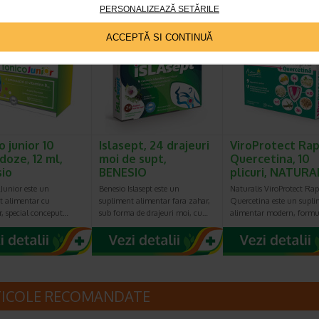
PERSONALIZEAZĂ SETĂRILE
ACCEPTĂ SI CONTINUĂ
Plătești 2, primești 3
Plătești 2, primești 3
Plătești 2, pr
o junior 10
Islasept, 24 drajeuri
ViroProtect Rap
oze, 12 ml,
moi de supt,
Quercetina, 10
io
BENESIO
plicuri, NATURA
unior este un
Benesio Islasept este un
Naturalis ViroProtect Rap
t alimentar cu
supliment alimentar fara zahar,
Quercetina este un supl
r, special conceput…
sub forma de drajeuri moi, cu…
alimentar modern, form
TICOLE RECOMANDATE