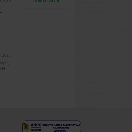
menstruatie
ie 2026
sa
em
i 2023
lapte,
e se