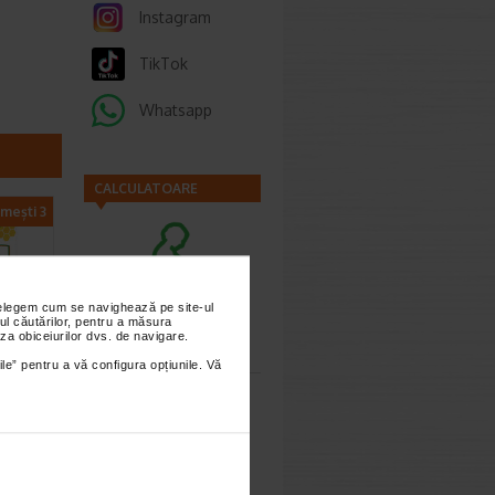
Instagram
TikTok
Whatsapp
CALCULATOARE
imești 3
nțelegem cum se navighează pe site-ul
Calculator
ul căutărilor, pentru a măsura
za obiceiurilor dvs. de navigare.
sarcina
ile” pentru a vă configura opțiunile. Vă
uri…
polis si
iment
Calculator