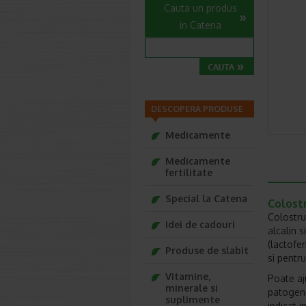
Cauta un produs
in Catena
DESCOPERA PRODUSE
Medicamente
Medicamente
fertilitate
Special la Catena
Colost
Colostru
Idei de cadouri
alcalin s
(lactofe
Produse de slabit
si pentru
Vitamine,
Poate aj
minerale si
patogene 
suplimente
indicat i