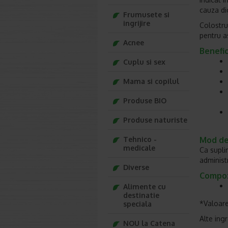
cauza dig
Frumusete si
ingrijire
Colostru
pentru as
Acnee
Benefici
Cuplu si sex
Mama si copilul
Produse BIO
Produse naturiste
Tehnico -
Mod de
medicale
Ca supli
administr
Diverse
Compoz
Alimente cu
destinatie
*Valoarea
speciala
Alte ingr
NOU la Catena