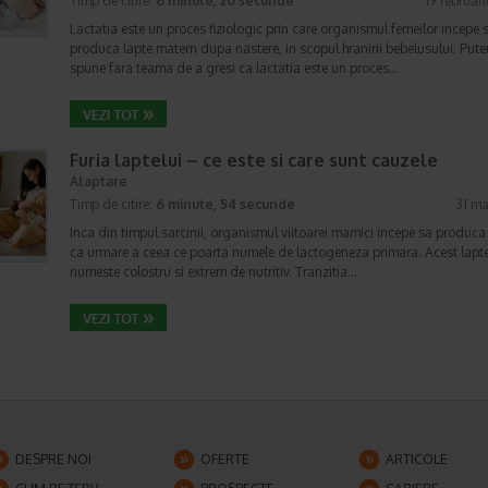
Timp de citire:
6 minute, 20 secunde
19 februar
Lactatia este un proces fiziologic prin care organismul femeilor incepe 
produca lapte matern dupa nastere, in scopul hranirii bebelusului. Put
spune fara teama de a gresi ca lactatia este un proces…
Furia laptelui – ce este si care sunt cauzele
Alaptare
Timp de citire:
6 minute, 54 secunde
31 ma
Inca din timpul sarcinii, organismul viitoarei mamici incepe sa produca 
ca urmare a ceea ce poarta numele de lactogeneza primara. Acest lapt
numeste colostru si extrem de nutritiv. Tranzitia…
DESPRE NOI
OFERTE
ARTICOLE