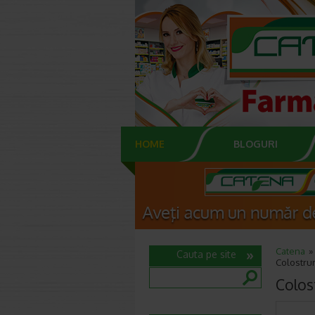
HOME
BLOGURI
Catena
Cauta pe site
Colostrum
Colos