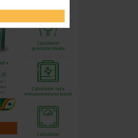
ovulatie
imești 3
Calculator
greutate ideala
id +
LIS
id +
iment
Calculator rata
ulat…
metabolismului bazal
Calculator