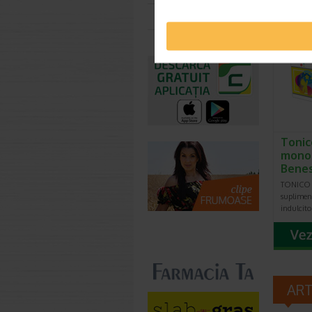
Toate farmaciile
Tonic
monod
Benes
TONICO J
suplimen
indulcito
AR