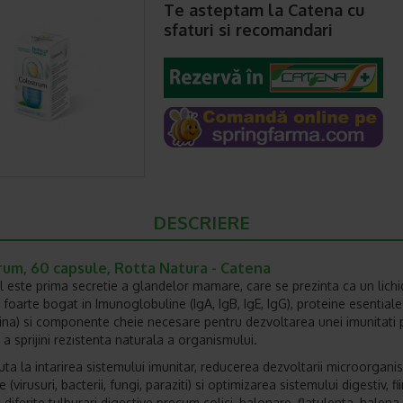
Te asteptam la Catena cu
sfaturi si recomandari
DESCRIERE
rum, 60 capsule, Rotta Natura - Catena
l este prima secretie a glandelor mamare, care se prezinta ca un lichi
i foarte bogat in Imunoglobuline (IgA, IgB, IgE, IgG), proteine esentiale
rina) si componente cheie necesare pentru dezvoltarea unei imunitati 
 a sprijini rezistenta naturala a organismului.
uta la intarirea sistemului imunitar, reducerea dezvoltarii microorgani
(virusuri, bacterii, fungi, paraziti) si optimizarea sistemului digestiv, fi
n diferite tulburari digestive precum colici, balonare, flatulenta, halena