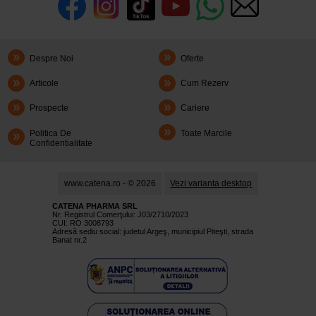
Despre Noi
Oferte
Articole
Cum Rezerv
Prospecte
Cariere
Politica De
Toate Marcile
Confidentialitate
www.catena.ro - © 2026
Vezi varianta desktop
CATENA PHARMA SRL
Nr. Registrul Comerţului: J03/2710/2023
CUI: RO 3008793
Adresă sediu social: judetul Argeş, municipiul Piteşti, strada
Banat nr.2