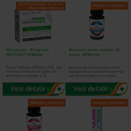
-25% Preț întreg:
57.50 Lei
Plătești 2, primești 3
Preț redus: 43.13 Lei
Minoxicapil, 30 capsule,
Maxitonic pentru barbati, 60
DOCTOR FITERMAN
jeleuri, BENESIO
Doctor Fiterman MINOXICAPIL este
Benesio MaxiTonic jeleuri pentru
o formula fortifianta alcatuita din
barbati este un supliment alimentar
aminoacizi, minerale si 11…
sub forma de jeleuri cu aroma…
Plătești 2, primești 3
Plătești 2, primești 3