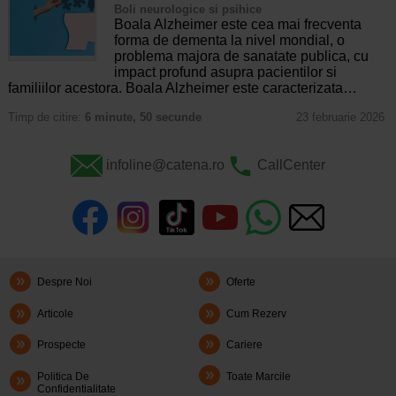
Boli neurologice si psihice
Boala Alzheimer este cea mai frecventa
forma de dementa la nivel mondial, o
problema majora de sanatate publica, cu
impact profund asupra pacientilor si
familiilor acestora. Boala Alzheimer este caracterizata…
Timp de citire:
6 minute, 50 secunde
23 februarie 2026
infoline@catena.ro
CallCenter
Despre Noi
Oferte
Articole
Cum Rezerv
Prospecte
Cariere
Politica De
Toate Marcile
Confidentialitate