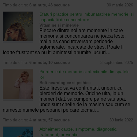
Timp de citire:
6 minute, 43 secunde
30 martie 2026
Sfaturi practice pentru imbunatatirea memoriei si
capacitatii de concentrare
Vitamine si minerale
Fiecare dintre noi are momente in care
memoria si concentrarea ne joaca feste,
mai ales cand traversam perioade
aglomerate, incarcate de stres. Poate fi
foarte frustrant sa nu iti amintesti anumite lucruri…
Timp de citire:
6 minute, 10 secunde
3 septembrie 2025
Pierderile de memorie si afectiunile din spatele
lor
Boli neurologice si psihice
Este firesc sa va confruntati, uneori, cu
pierderi de memorie. Oricine uita, la un
moment dat, sa cumpere paine sau apa,
unde sunt cheile de la masina sau cum se
numeste numele persoanei pe care tocmai…
Timp de citire:
4 minute, 57 secunde
30 iunie 2022
Alzheimer: cauze, simptome, diagnostic,
tratament, preventie