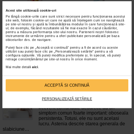
Acest site utilizează cookie-uri
Maxitonic pentru femei, 60
COLAGEN + Vit C, Zinc si
Pe lângă cookie-urile care sunt strict necesare pentru funcționarea acestui
site web, folosim cookie-uri care ne ajută să înțelegem cum se navighează
jeleuri, BENESIO
Biotina, 20 comprimate…
pe site-ul nostru și ajută la îmbunătățirea modului în care funcționează site-
ul, de exemplu, făcând rezultatele să fie mai exacte în cazul căutărilor,
pentru a măsura performanța site-ului nostru. Partenerii noștri folosesc
Benesio MaxiTonic jeleuri pentru
Naturalis Colagen + Vitamina C,
instrumente de urmărire pentru a oferi publicitate personalizată pe baza
femei este un supliment alimentar
Zinc si Biotina este un supliment
obiceiurilor dvs. de navigare.
sub forma de jeleuri cu aroma…
alimentar sub forma de…
Puteți face clic pe „Acceptă si continuă” pentru a fi de acord cu aceste
utilizări sau puteți face clic pe „Personalizează setările” pentru a vă
configura opțiunile. Vă puteți modifica preferințele și, în special, vă puteți
retrage consimțământul pe site-ul nostru în orice moment.
Mai multe detalii
aici
.
ARTICOLE RECOMANDATE
ACCEPTĂ SI CONTINUĂ
Astenie sau anemie? Cum sa le diferentiati
Boli ale sistemului respirator
PERSONALIZEAZĂ SETĂRILE
Astenia si anemia sunt doua conditii
frecvent confundate deoarece au un
simptom comun foarte important: oboseala
persistenta. Totusi, ele nu sunt acelasi
lucru. Astenia descrie starea generala de
slabiciune…