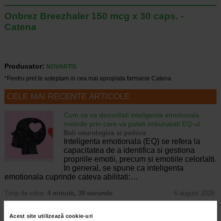
Onbrez Breezhaler 150 mcg x 30 caps. -
Catena
Producator:
NOVARTIS
*Pentru pret te asteptam in cea mai apropiata farmacie Catena
CELE MAI RECENTE ARTICOLE
Cum sa va dezvoltati inteligenta emotionala:
metode prin care va puteti imbunatati EQ-ul
Boli neurologice si psihice
Inteligenta emotionala (EQ) se refera la
capacitatea de a identifica si gestiona
propriile emotii, precum si emotiile celorlalti.
In general, se spune ca inteligenta
emotionala cuprinde cateva abilitati:…
Timp de citire:
4 minute, 39 secunde
6 august 2026
Enurezis: cauze, factori declansatori si solutii
Acest site utilizează cookie-uri
Sistem urinar