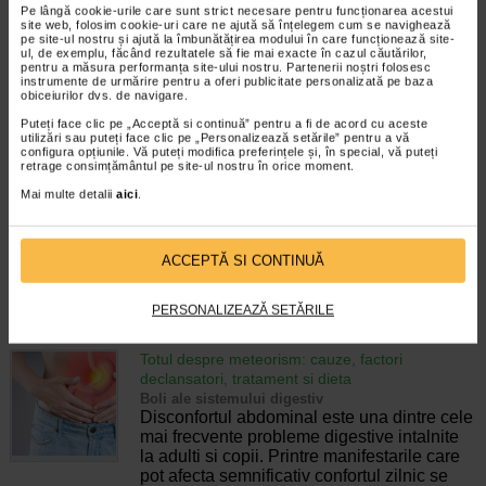
Enurezisul este termenul medical pentru
Pe lângă cookie-urile care sunt strict necesare pentru funcționarea acestui
site web, folosim cookie-uri care ne ajută să înțelegem cum se navighează
pierderea accidentala de urina, de obicei in
pe site-ul nostru și ajută la îmbunătățirea modului în care funcționează site-
timpul somnului. Este o afectiune frecventa
ul, de exemplu, făcând rezultatele să fie mai exacte în cazul căutărilor,
atat in randul copiilor, cat si al adultilor.
pentru a măsura performanța site-ului nostru. Partenerii noștri folosesc
instrumente de urmărire pentru a oferi publicitate personalizată pe baza
Enurezisul este considerat…
obiceiurilor dvs. de navigare.
Timp de citire:
4 minute, 32 secunde
28 iulie 2026
Puteți face clic pe „Acceptă si continuă” pentru a fi de acord cu aceste
utilizări sau puteți face clic pe „Personalizează setările” pentru a vă
configura opțiunile. Vă puteți modifica preferințele și, în special, vă puteți
Senzatia de prea plin: cand indica o afectiune si
retrage consimțământul pe site-ul nostru în orice moment.
cum o tratati
Boli ale sistemului digestiv
Mai multe detalii
aici
.
Multi oameni au experimentat macar o data
dupa masa o senzatie de prea plin, chiar si
atunci cand nu au consumat o cantitate
ACCEPTĂ SI CONTINUĂ
foarte mare de alimente. In cele mai multe
cazuri, aceasta apare ocazional…
PERSONALIZEAZĂ SETĂRILE
Timp de citire:
4 minute, 55 secunde
26 iulie 2026
Totul despre meteorism: cauze, factori
declansatori, tratament si dieta
Boli ale sistemului digestiv
Disconfortul abdominal este una dintre cele
mai frecvente probleme digestive intalnite
la adulti si copii. Printre manifestarile care
pot afecta semnificativ confortul zilnic se