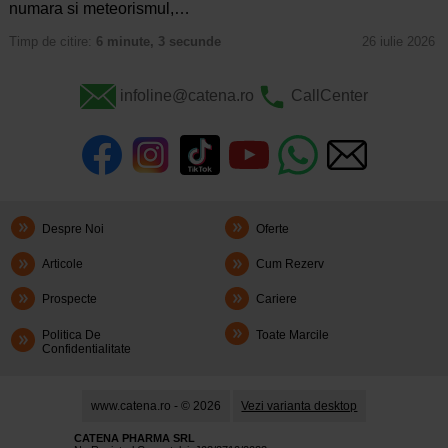
numara si meteorismul,…
Timp de citire:
6 minute, 3 secunde
26 iulie 2026
infoline@catena.ro
CallCenter
Despre Noi
Oferte
Articole
Cum Rezerv
Prospecte
Cariere
Politica De
Toate Marcile
Confidentialitate
www.catena.ro - © 2026
Vezi varianta desktop
CATENA PHARMA SRL